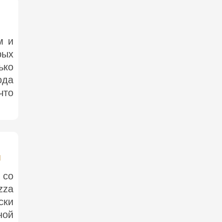
м и
рых
ько
юда
что
м
 со
zza
ски
ной