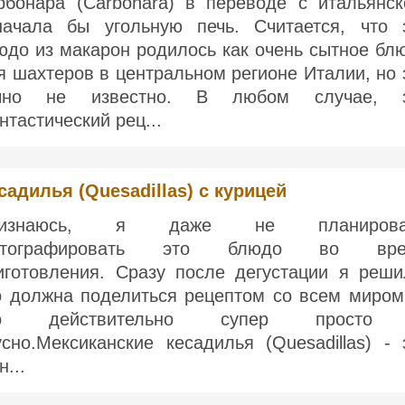
рбонара (Carbonara) в переводе с итальянск
начала бы угольную печь. Считается, что 
юдо из макарон родилось как очень сытное бл
я шахтеров в центральном регионе Италии, но 
чно не известно. В любом случае, 
нтастический рец...
садилья (Quesadillas) с курицей
ризнаюсь, я даже не планирова
отографировать это блюдо во вре
иготовления. Сразу после дегустации я реши
о должна поделиться рецептом со всем миром
то действительно супер просто
усно.Мексиканские кесадилья (Quesadillas) - 
н...