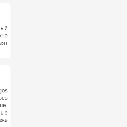
вый
жно
вят
gos
осо
ше.
ные
аже