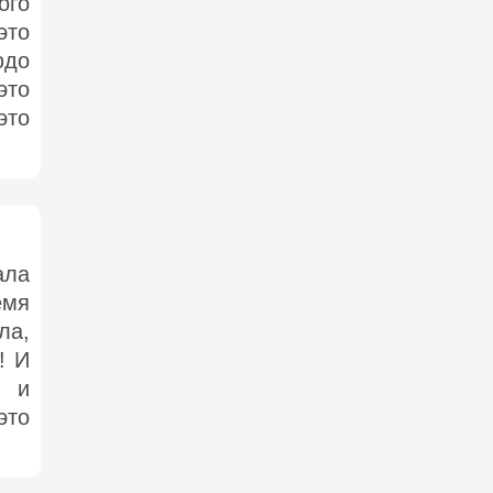
ого
это
юдо
это
это
ла
мя
ла,
! И
 и
это