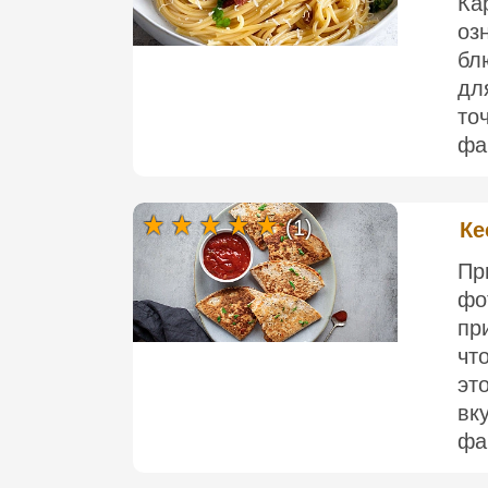
Ка
оз
бл
дл
то
фа
(1)
Ке
П
ф
пр
чт
э
вк
фа