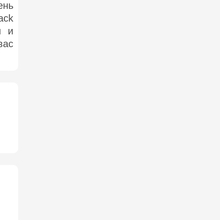
ень
ack
и и
вас