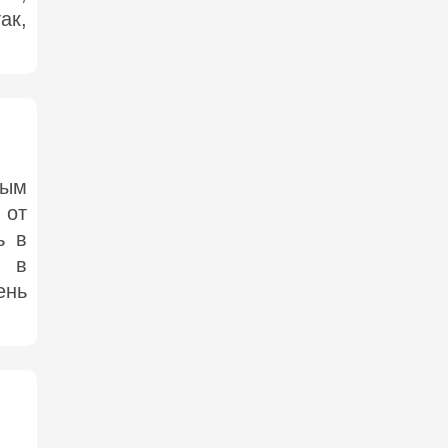
ак,
тым
 от
ь в
о в
ень