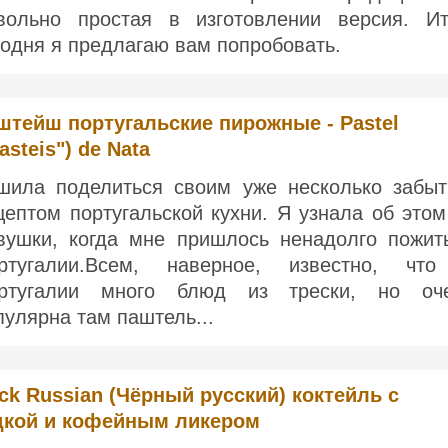
вольно простая в изготовлении версия. Ит
годня я предлагаю вам попробовать.
штейш португальские пирожные - Pastel
asteis") de Nata
шила поделиться своим уже несколько забы
цептом португальской кухни. Я узнала об этом
вушки, когда мне пришлось ненадолго пожит
ртугалии.Всем, наверное, известно, чт
ртугалии много блюд из трески, но оч
пулярна там паштель...
ck Russian (Чёрный русский) коктейль с
дкой и кофейным ликером