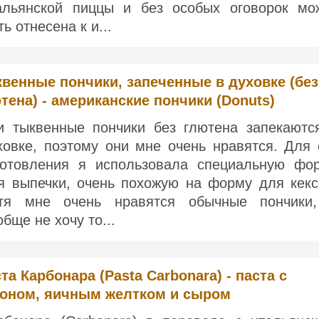
альянской пиццы и без особых оговорок мо
ь отнесена к и...
венные пончики, запеченные в духовке (без
тена) - американские пончики (Donuts)
и тыквенные пончики без глютена запекаютс
ховке, поэтому они мне очень нравятся. Для 
готовления я использовала специальную фо
я выпечки, очень похожую на форму для кекс
тя мне очень нравятся обычные пончики
обще не хочу то...
та Карбонара (Pasta Carbonara) - паста с
коном, яичным желтком и сыром