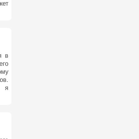
жет
я в
его
рму
ов.
, я