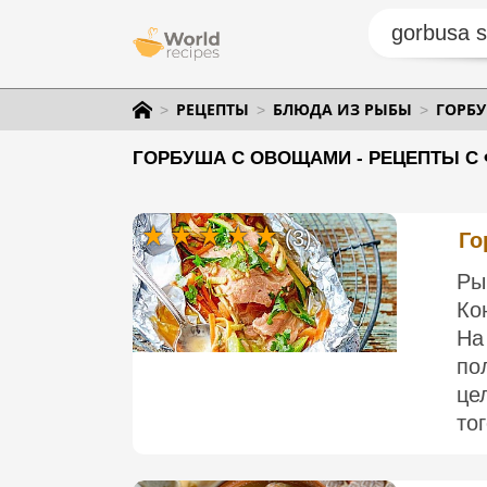
РЕЦЕПТЫ
БЛЮДА ИЗ РЫБЫ
ГОРБ
ГОРБУША С ОВОЩАМИ - РЕЦЕПТЫ С 
(3)
Го
Ры
Ко
На
по
це
тог