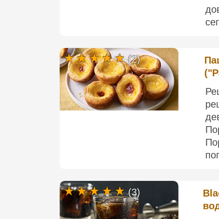
до
се
(2)
Па
("P
Ре
ре
де
По
По
по
(3)
Bla
во