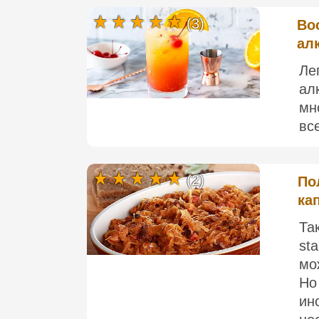
(3)
Во
ал
Ле
ал
мн
все
(2)
По
ка
Та
st
мо
Но
ин