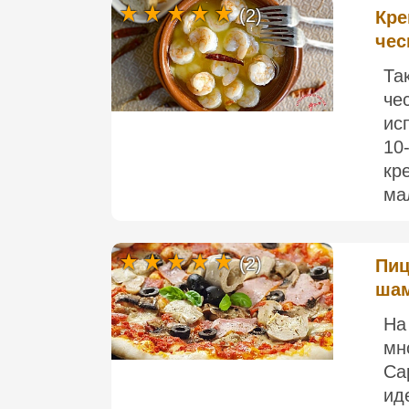
(2)
Кре
чес
Та
че
ис
10
кр
ма
(2)
Пиц
шам
На
мн
Ca
ид