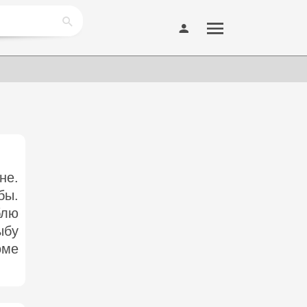
не.
бы.
блю
ыбу
оме