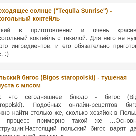
сходящее солнце ("Tequila Sunrise") -
когольный коктейль
гкий в приготовлении и очень краси
когольный коктейль с текилой. Для него не ну
ого ингредиентов, и его обязательно пригото
. :)
льский бигос (Bigos staropolski) - тушеная
пуста с мясом
к что сегодняшнее блюдо - бигос (Bi
aropolski). Подобных онлайн-рецептов биг
жно найти столько же, сколько хозяйок в Поль
 процесс примерно такой же ...Основ
струкции:Настоящий польский бигос варят д