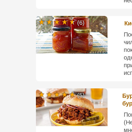
нес
(6)
Ки
По
чи
по
од
пр
ис
(5)
Бур
бу
По
(Н
мн