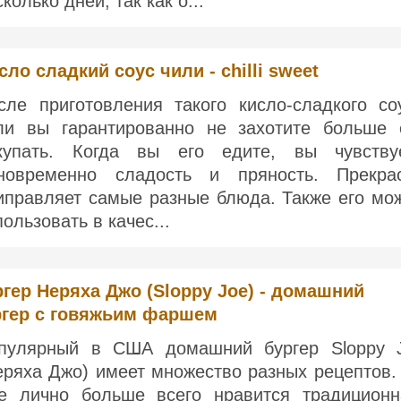
колько дней, так как о...
сло сладкий соус чили - chilli sweet
сле приготовления такого кисло-сладкого со
ли вы гарантированно не захотите больше 
купать. Когда вы его едите, вы чувству
новременно сладость и пряность. Прекра
иправляет самые разные блюда. Также его мо
пользовать в качес...
гер Неряха Джо (Sloppy Joe) - домашний
ргер с говяжьим фаршем
пулярный в США домашний бургер Sloppy 
еряха Джо) имеет множество разных рецептов.
е лично больше всего нравится традиционн