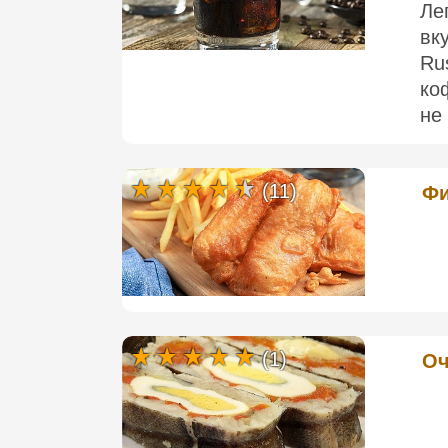
Ле
вк
Ru
ко
не 
(11)
Фи
(1)
Оч