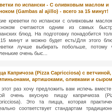
ветки по испански - С оливковым маслом и
ноком (Gambas al ajillo) - всего за 15 минут!
кие креветки по испански с оливковым масло
сноком считаются одним из самых быст
панских блюд. На подготовку понадобится тол
-15 минут и можно будет есть!Для этого бл
еветки лучше выбирать побольше, потому 
ленькие очень быс...
ца Капричоза (Pizza Capricciosa) с ветчиной,
пиньонами, артишоками, оливками и сыро
 этот раз хочу предложить вам испечь вместе
ой очень вкусную пиццу капричиоза (Pi
pricciosa). Это та пицца, которая практиче
еально соответствует стандартам традицион