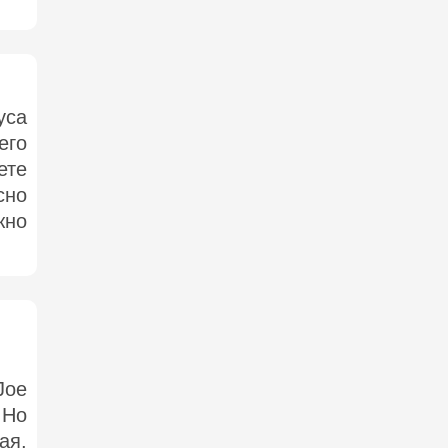
уса
его
ете
сно
жно
Joe
 Но
ая,