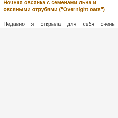
Ночная овсянка с семенами льна и
овсяными отрубями ("Overnight oats")
Недавно я открыла для себя очень
полезный и натуральный продукт —
овсяные отруби. Другими словами, это
шелуха, которая остается после помола
зерна. Овсяные отруби содержат много
питательных веществ – магний, железо,
фолиевую кислоту. Они укрепляют им...
(4)