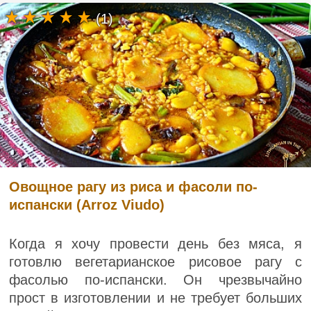
(1)
Овощное рагу из риса и фасоли по-
испански (Arroz Viudo)
Когда я хочу провести день без мяса, я
готовлю вегетарианское рисовое рагу с
фасолью по-испански. Он чрезвычайно
прост в изготовлении и не требует больших