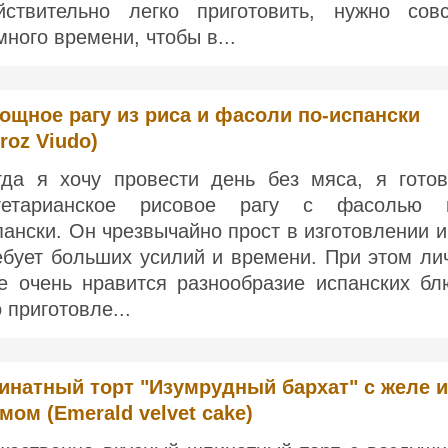
йствительно легко приготовить, нужно сов
много времени, чтобы в...
ощное рагу из риса и фасоли по-испански
rroz Viudo)
гда я хочу провести день без мяса, я гото
гетарианское рисовое рагу с фасолью 
пански. Он чрезвычайно прост в изготовлении и
ебует больших усилий и времени. При этом ли
е очень нравится разнообразие испанских бл
о приготовле...
натный торт "Изумрудный бархат" с желе и
мом (Emerald velvet cake)