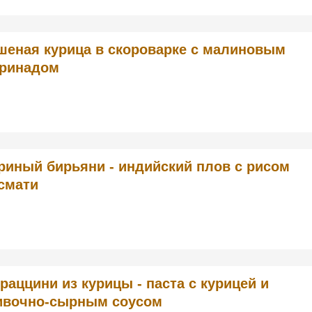
шеная курица в скороварке с малиновым
ринадом
риный бирьяни - индийский плов с рисом
смати
раццини из курицы - паста с курицей и
ивочно-сырным соусом