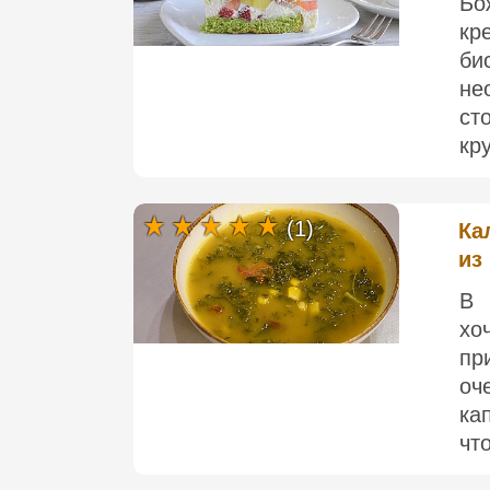
Бо
кр
би
не
ст
кр
(1)
Ка
из
В 
хо
пр
оч
ка
что