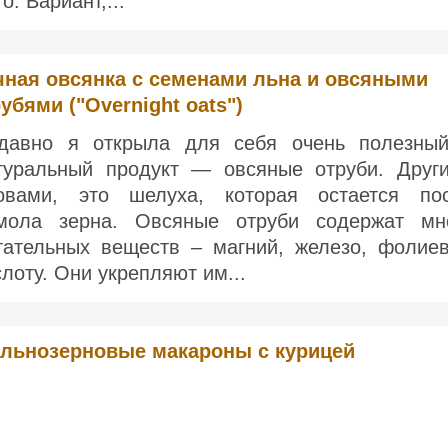
о. Вариант,...
чная овсянка с семенами льна и овсяными
убями ("Overnight oats")
давно я открыла для себя очень полезны
туральный продукт — овсяные отруби. Друг
овами, это шелуха, которая остается по
мола зерна. Овсяные отруби содержат мн
тательных веществ – магний, железо, фолие
слоту. Они укрепляют им...
льнозерновые макароны с курицей