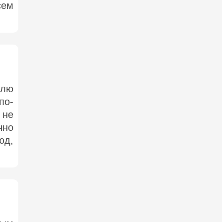
сем
влю
по-
 не
чно
юд,