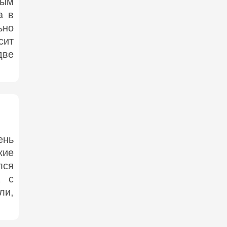
ным
а в
ьно
сит
две
ень
кие
лся
а с
ли,