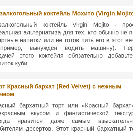
залкогольный коктейль Мохито (Virgin Mojit
залкогольный коктейль Virgin Mojito - про
еальная альтернатива для тех, кто обычно не п
иртные напитки или не готов пить его в этот ве
апример, вынужден водить машину). Пе
дачей этого коктейля обязательно добавьт
иток куби...
рт Красный бархат (Red Velvet) с нежным
емом
асный бархатный торт или «Красный бархат
екрасным вкусом и фантастической тексту
егда нравится даже самым взыскатель
бителям десертов. Этот красный бархатный т