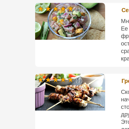
(1)
Се
Мн
Ее
фр
ос
ср
кра
(1)
Гр
Ск
на
ст
др
Эт