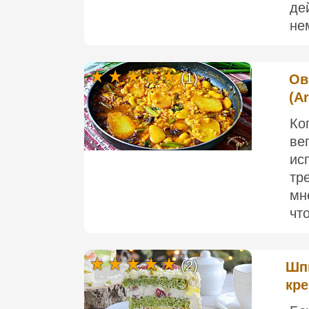
де
не
(1)
Ов
(A
Ко
ве
ис
тр
мн
чт
(2)
Шпи
кре