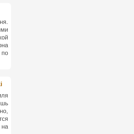
ня.
ими
кой
она
 по
i
иля
ешь
но,
тся
 на