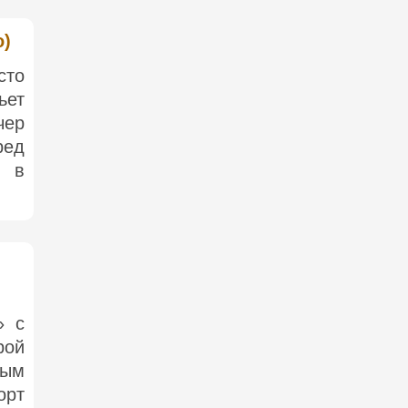
o)
сто
ьет
чер
ред
е в
» с
рой
ным
орт