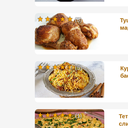
(5)
Ту
ма
(5)
Ку
ба
(1)
Тет
сл