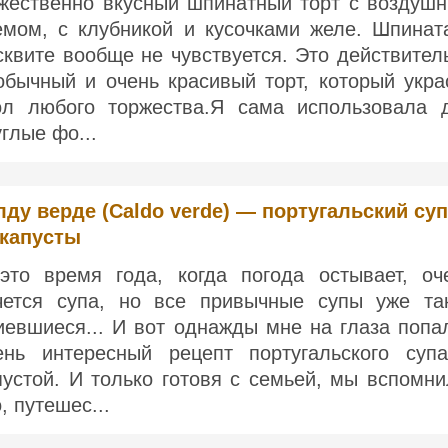
жественно вкусный шпинатный торт с воздуш
емом, с клубникой и кусочками желе. Шпинат
сквите вообще не чувствуется. Это действител
обычный и очень красивый торт, который укра
ол любого торжества.Я сама использовала 
углые фо...
лду верде (Caldo verde) — португальский суп
 капусты
это время года, когда погода остывает, оч
чется супа, но все привычные супы уже та
иевшиеся... И вот однажды мне на глаза попа
ень интересный рецепт португальского суп
пустой. И только готовя с семьей, мы вспомни
, путешес...