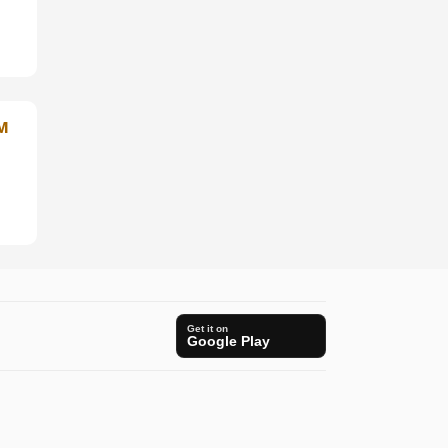
м
Get it on
Google Play