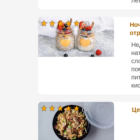
лет
(1)
Но
отр
Не
на
сл
по
пи
ки
(1)
Це