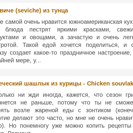
виче (seviche) из тунца
е самой очень нравится южноамериканская кух
 блюда пестрят яркими красками, свеж
уктами и овощами, а зачастую и очень лег
тротой. Такой едой хочется поделиться, и 
азу создает какое-то праздничное настроение,
йней мере, у...
еческий шашлык из курицы - Chicken souvlak
олько ни жди иногда, кажется, что сезон гр
чнется не раньше, потому что ты не смож
оять возле жареной еды с зонтиком (конеч
угие делают это часто, но мне не очень нрави
о). Но понемногу уже можно копить рецепты