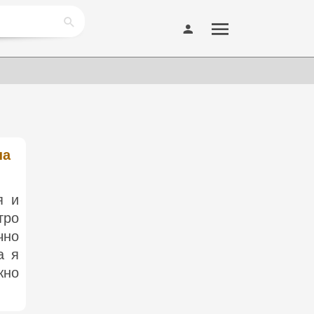
на
я и
тро
чно
а я
жно