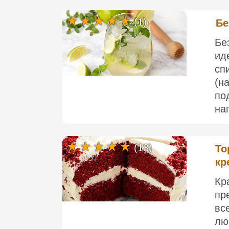
(1)
Бе
Бе
ид
сп
(н
по
нап
(13)
То
кр
Кр
пр
вс
лю