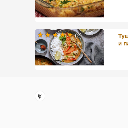
(2)
Туш
и п