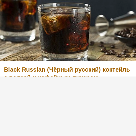
Black Russian (Чёрный русский) коктейль
с водкой и кофейным ликером
Легкий в приготовлении, но в то же время
очень вкусный коктейль с английским
названием Black Russian «Чёрный русский».
Готовится из водки и кофейного ликера.
Попробуйте и вы, этот рецепт вас не
разочарует. :)