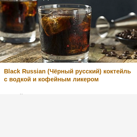
Black Russian (Чёрный русский) коктейль
с водкой и кофейным ликером
Легкий в приготовлении, но в то же время
очень вкусный коктейль с английским
названием Black Russian «Чёрный русский».
Готовится из водки и кофейного ликера.
Попробуйте и вы, этот рецепт вас не
разочарует. :)