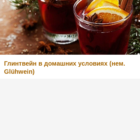
Глинтвейн в домашних условиях (нем.
Glühwein)
Глинтвейн - или иначе горячее или
«пылающее» вино - идеально согреет вас
долгими осенними или зимними вечерами.
Это национальная гордость немцев и
австрийцев, алкогольный напиток с очень
глубокими традициями употребления
алкоголя, обычно пьющийся в к...