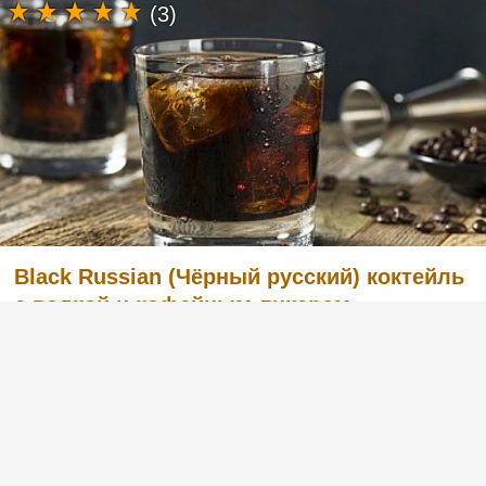
(3)
Black Russian (Чёрный русский) коктейль
с водкой и кофейным ликером
Легкий в приготовлении, но в то же время
очень вкусный коктейль с английским
названием Black Russian «Чёрный русский».
Готовится из водки и кофейного ликера.
Попробуйте и вы, этот рецепт вас не