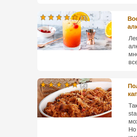
(3)
Во
ал
Ле
ал
мн
все
(2)
По
ка
Та
st
мо
Но