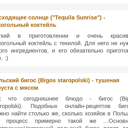
сходящее солнце ("Tequila Sunrise") -
когольный коктейль
гкий в приготовлении и очень краси
когольный коктейль с текилой. Для него не ну
ого ингредиентов, и его обязательно пригото
. :)
льский бигос (Bigos staropolski) - тушеная
пуста с мясом
к что сегодняшнее блюдо - бигос (Bi
aropolski). Подобных онлайн-рецептов биг
жно найти столько же, сколько хозяйок в Поль
 процесс примерно такой же ...Основ