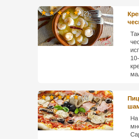
(2)
Кре
чес
Та
че
ис
10
кр
ма
(2)
Пиц
шам
На
мн
Ca