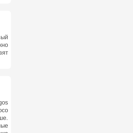
вый
жно
вят
gos
осо
ше.
ные