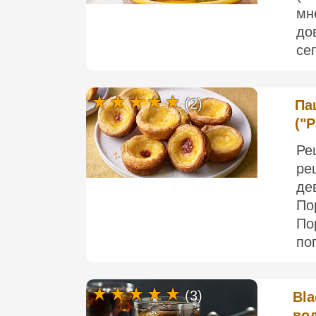
мн
до
се
(2)
Па
("P
Ре
ре
де
По
По
по
(3)
Bla
во