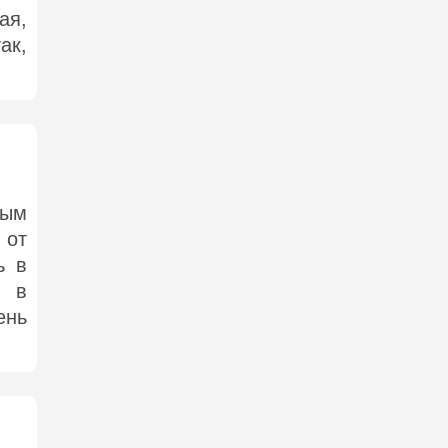
ая,
ак,
тым
 от
ь в
о в
ень