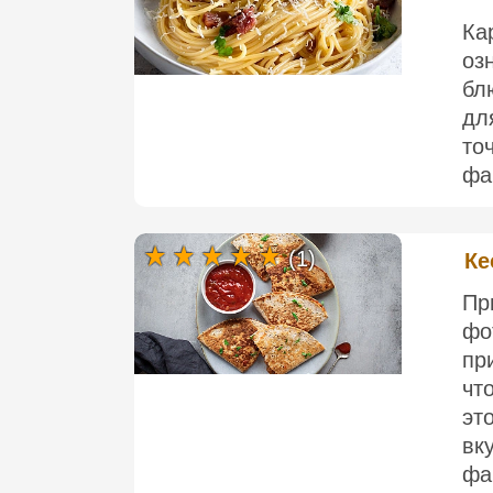
Ка
оз
бл
дл
то
фа
(1)
Ке
П
ф
пр
чт
э
вк
фа