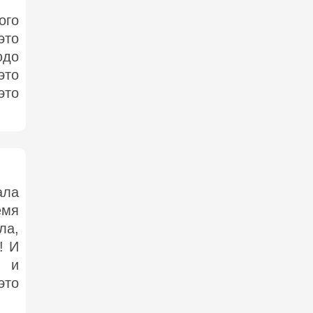
ого
это
юдо
это
это
ла
мя
ла,
! И
 и
это