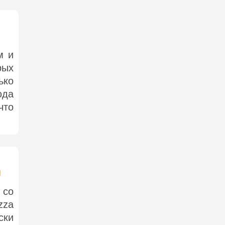
м и
рых
ько
юда
что
м
 со
zza
ски