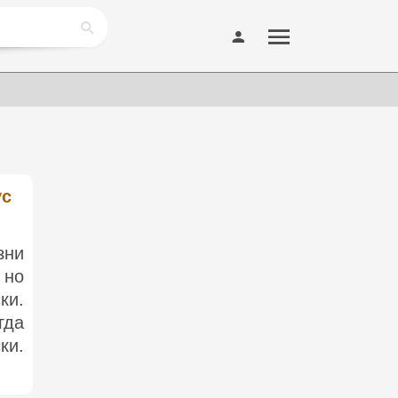
ус
зни
 но
ки.
гда
ки.