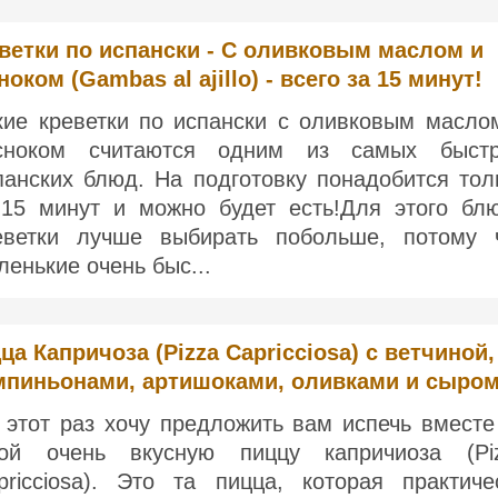
ветки по испански - С оливковым маслом и
ноком (Gambas al ajillo) - всего за 15 минут!
кие креветки по испански с оливковым масло
сноком считаются одним из самых быст
панских блюд. На подготовку понадобится тол
-15 минут и можно будет есть!Для этого бл
еветки лучше выбирать побольше, потому 
ленькие очень быс...
ца Капричоза (Pizza Capricciosa) с ветчиной,
пиньонами, артишоками, оливками и сыро
 этот раз хочу предложить вам испечь вместе
ой очень вкусную пиццу капричиоза (Pi
pricciosa). Это та пицца, которая практиче