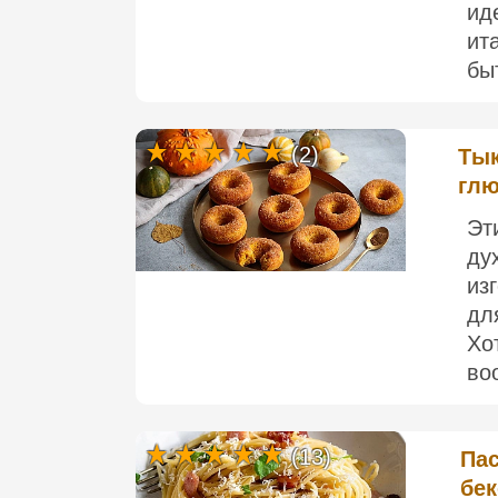
ид
ит
быт
(2)
Тык
глю
Эт
ду
из
дл
Хо
во
(13)
Пас
бе