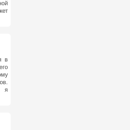
ной
жет
я в
его
рму
ов.
, я