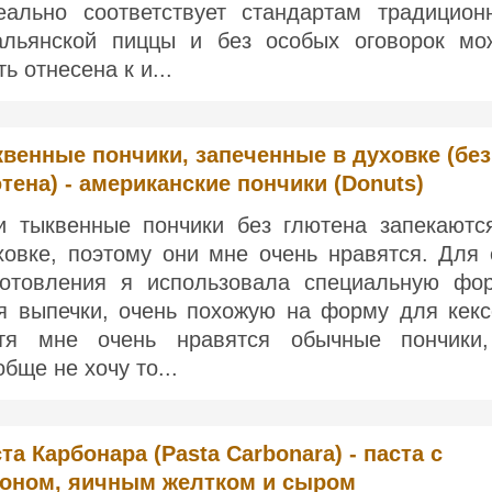
еально соответствует стандартам традицион
альянской пиццы и без особых оговорок мо
ь отнесена к и...
венные пончики, запеченные в духовке (без
тена) - американские пончики (Donuts)
и тыквенные пончики без глютена запекаютс
ховке, поэтому они мне очень нравятся. Для 
готовления я использовала специальную фо
я выпечки, очень похожую на форму для кекс
тя мне очень нравятся обычные пончики
обще не хочу то...
та Карбонара (Pasta Carbonara) - паста с
коном, яичным желтком и сыром