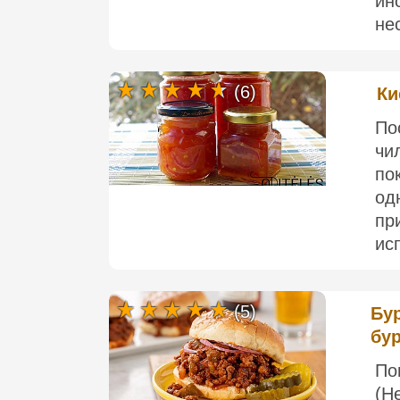
ин
нес
(6)
Ки
По
чи
по
од
пр
ис
(5)
Бур
бу
По
(Н