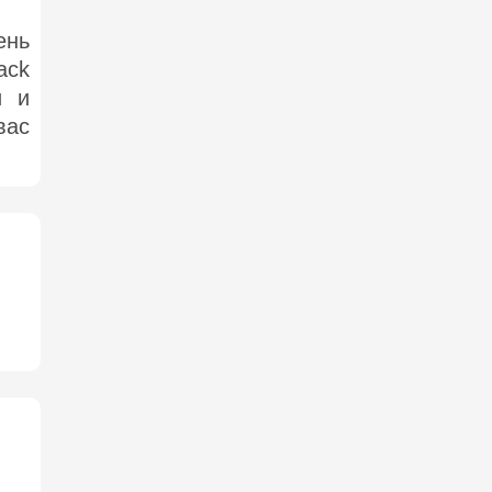
ень
ack
и и
вас