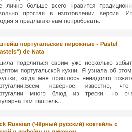
е лично больше всего нравится традиционн
вольно простая в изготовлении версия. Ит
годня я предлагаю вам попробовать.
штейш португальские пирожные - Pastel
asteis") de Nata
шила поделиться своим уже несколько забы
цептом португальской кухни. Я узнала об этом
вушки, когда мне пришлось ненадолго пожит
ртугалии.Всем, наверное, известно, чт
ртугалии много блюд из трески, но оч
пулярна там паштель...
ck Russian (Чёрный русский) коктейль с
дкой и кофейным ликером