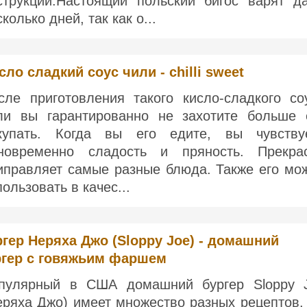
струкции:Настоящий польский бигос варят д
колько дней, так как о...
сло сладкий соус чили - chilli sweet
сле приготовления такого кисло-сладкого со
ли вы гарантированно не захотите больше 
купать. Когда вы его едите, вы чувству
новременно сладость и пряность. Прекра
иправляет самые разные блюда. Также его мо
пользовать в качес...
гер Неряха Джо (Sloppy Joe) - домашний
ргер с говяжьим фаршем
пулярный в США домашний бургер Sloppy 
еряха Джо) имеет множество разных рецептов.