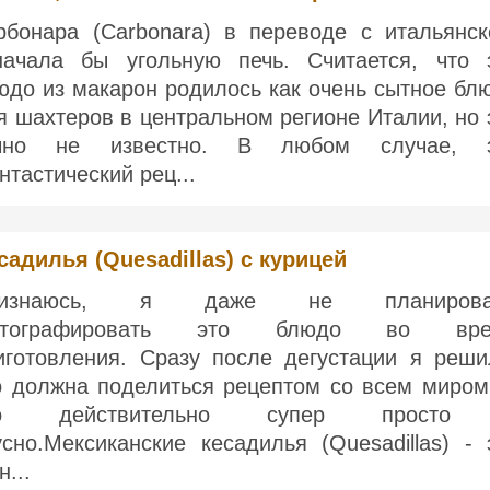
рбонара (Carbonara) в переводе с итальянск
начала бы угольную печь. Считается, что 
юдо из макарон родилось как очень сытное бл
я шахтеров в центральном регионе Италии, но 
чно не известно. В любом случае, 
нтастический рец...
садилья (Quesadillas) с курицей
ризнаюсь, я даже не планирова
отографировать это блюдо во вре
иготовления. Сразу после дегустации я реши
о должна поделиться рецептом со всем миром
то действительно супер просто
усно.Мексиканские кесадилья (Quesadillas) - 
н...