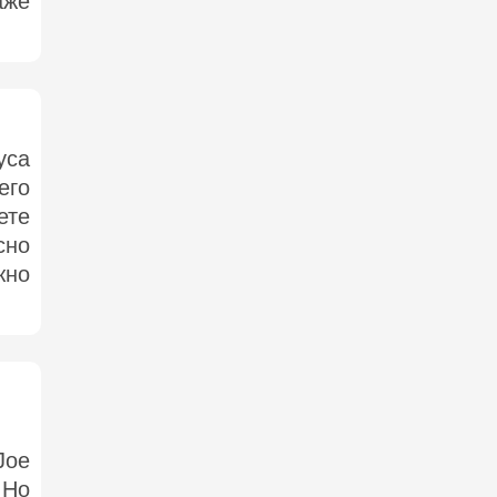
аже
уса
его
ете
сно
жно
Joe
 Но