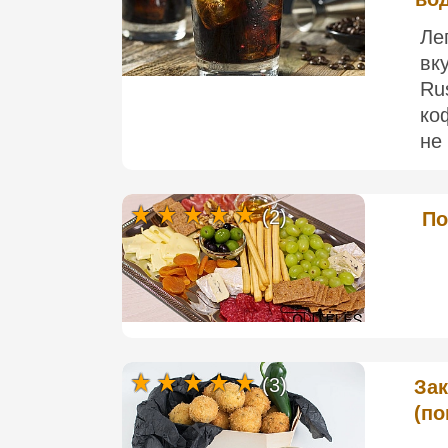
Ле
вк
Ru
ко
не 
(2)
По
(3)
За
(по