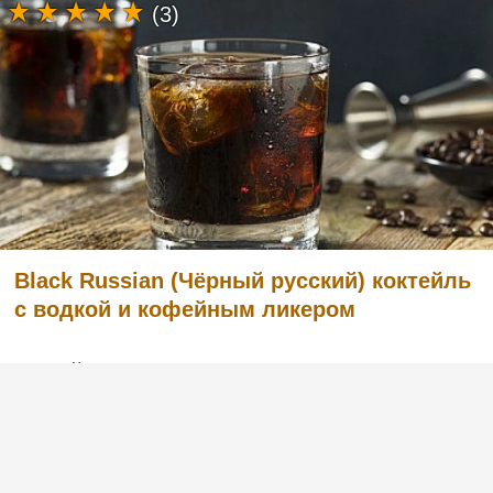
(3)
Black Russian (Чёрный русский) коктейль
с водкой и кофейным ликером
Легкий в приготовлении, но в то же время
очень вкусный коктейль с английским
названием Black Russian «Чёрный русский».
Готовится из водки и кофейного ликера.
Попробуйте и вы, этот рецепт вас не