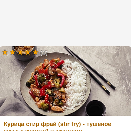
(1)
Курица стир фрай (stir fry) - тушеное