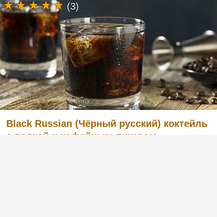
(3)
Black Russian (Чёрный русский) коктейль
с водкой и кофейным ликером
Легкий в приготовлении, но в то же время
очень вкусный коктейль с английским
названием Black Russian «Чёрный русский».
Готовится из водки и кофейного ликера.
Попробуйте и вы, этот рецепт вас не