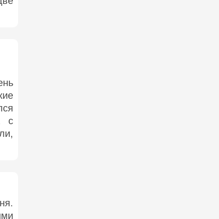
две
ень
кие
лся
а с
ли,
ня.
ими