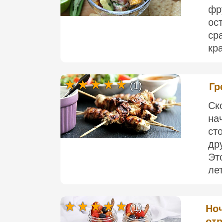
фр
ос
ср
кра
(1)
Гр
Ск
на
ст
др
Эт
лет
(1)
Но
отр