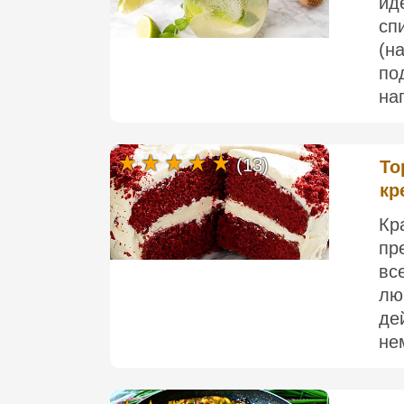
ид
сп
(н
по
нап
(13)
То
кр
Кр
пр
вс
лю
де
не