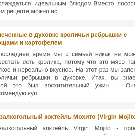
слаждаться идеальным блюдом.Вместо лосос
ом рецепте можно ис...
печенные в духовке кроличьи ребрышки с
ощами и картофелем
последнее время мы с семьей никак не мо
рестать есть кролика, потому что это мясо та
гкое и нереально вкусное. На этот раз мы запе
оличьи ребрышки в духовке. Итак, вы знае
кой это был восхитительный ужин ... Оч
комендую куп...
залкогольный коктейль Мохито (Virgin Mojit
залкогольный коктейль Virgin Mojito - про