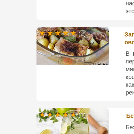
на
эт
(2)
За
ов
В 
пе
мя
кр
ка
ре
(1)
Бе
Бе