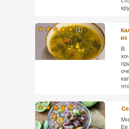
ст
кр
(1)
Ка
из
В 
хо
пр
оч
ка
что
(1)
Се
Мн
Ее