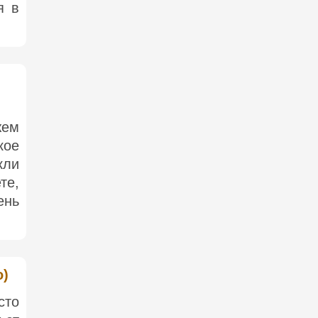
я в
жем
кое
кли
те,
ень
o)
сто