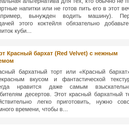
еальная альтернатива для тех, кто обычно не п
иртные напитки или не готов пить его в этот ве
апример, вынужден водить машину). Пе
дачей этого коктейля обязательно добавьт
иток куби...
рт Красный бархат (Red Velvet) с нежным
емом
асный бархатный торт или «Красный бархат
екрасным вкусом и фантастической тексту
егда нравится даже самым взыскатель
бителям десертов. Этот красный бархатный т
йствительно легко приготовить, нужно сов
много времени, чтобы в...