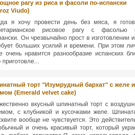
ощное рагу из риса и фасоли по-испански
rroz Viudo)
гда я хочу провести день без мяса, я гото
гетарианское рисовое рагу с фасолью 
пански. Он чрезвычайно прост в изготовлении и
ебует больших усилий и времени. При этом ли
е очень нравится разнообразие испанских бл
о приготовле...
натный торт "Изумрудный бархат" с желе и
мом (Emerald velvet cake)
жественно вкусный шпинатный торт с воздуш
емом, с клубникой и кусочками желе. Шпинат
сквите вообще не чувствуется. Это действител
обычный и очень красивый торт, который укра