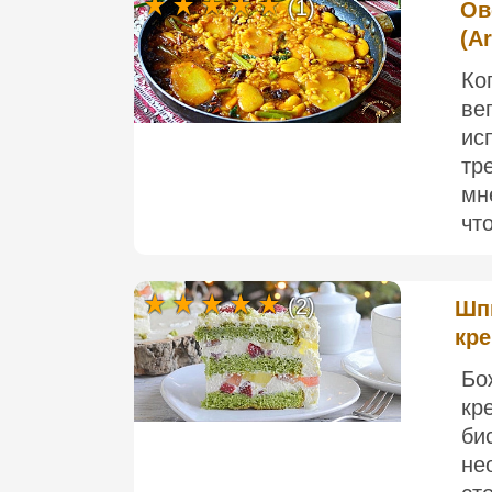
(1)
Ов
(A
Ко
ве
ис
тр
мн
чт
(2)
Шпи
кре
Бо
кр
би
не