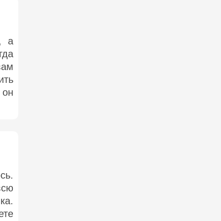
, а
гда
вам
ить
 он
сь.
всю
ка.
ете