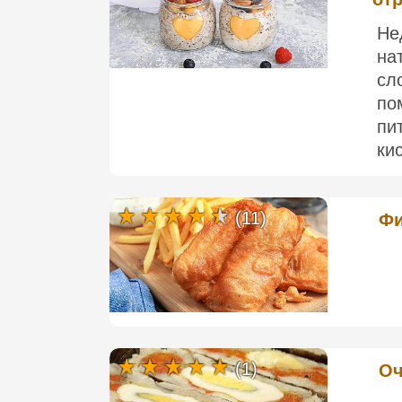
Не
на
сл
по
пи
ки
(11)
Фи
(1)
Оч