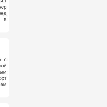
ьет
чер
ред
е в
» с
рой
ным
орт
сем