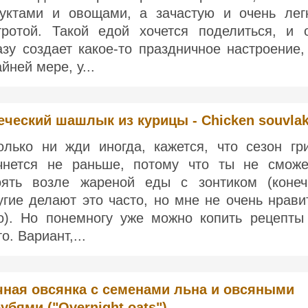
уктами и овощами, а зачастую и очень лег
тротой. Такой едой хочется поделиться, и 
азу создает какое-то праздничное настроение,
йней мере, у...
еческий шашлык из курицы - Chicken souvlak
олько ни жди иногда, кажется, что сезон гр
чнется не раньше, потому что ты не смож
оять возле жареной еды с зонтиком (конеч
угие делают это часто, но мне не очень нрави
о). Но понемногу уже можно копить рецепты
о. Вариант,...
чная овсянка с семенами льна и овсяными
убями ("Overnight oats")