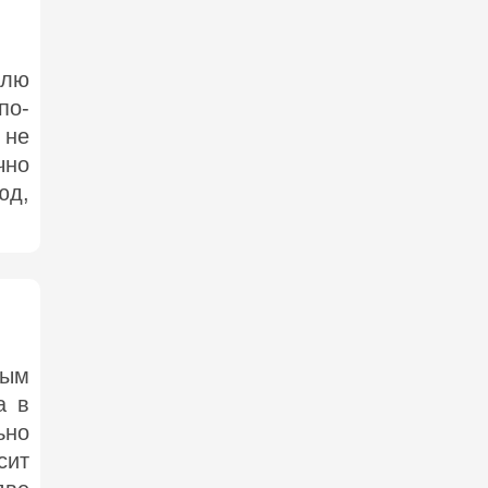
влю
по-
 не
чно
юд,
ным
а в
ьно
сит