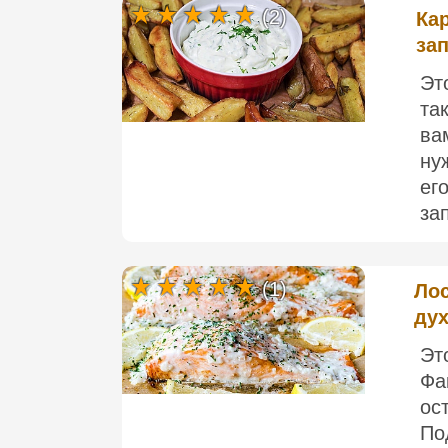
(2)
Ка
за
Эт
та
ва
ну
ег
зап
(1)
Лос
дух
Эт
Фа
ос
По