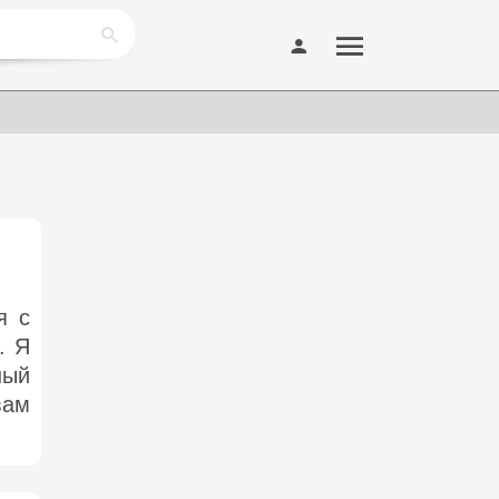
я с
. Я
ный
вам