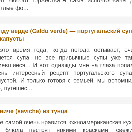
ол любого торжества.Я сама использовала 
углые фо...
лду верде (Caldo verde) — португальский суп
 капусты
это время года, когда погода остывает, оч
чется супа, но все привычные супы уже та
иевшиеся... И вот однажды мне на глаза попа
ень интересный рецепт португальского суп
пустой. И только готовя с семьей, мы вспомни
, путешес...
виче (seviche) из тунца
е самой очень нравится южноамериканская кух
 блюда пестрят яркими красками, свеж