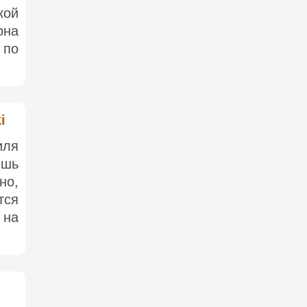
кой
она
 по
i
иля
ешь
но,
тся
 на