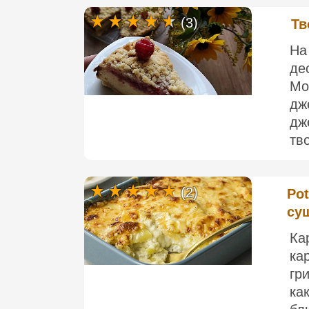
(3)
Тв
На
де
Мо
дж
дж
тв
(2)
Pot
су
Ка
ка
гр
ка