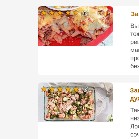
(3)
За
Вы
то
ре
ма
пр
беж
(3)
За
ду
Та
ни
Ло
со