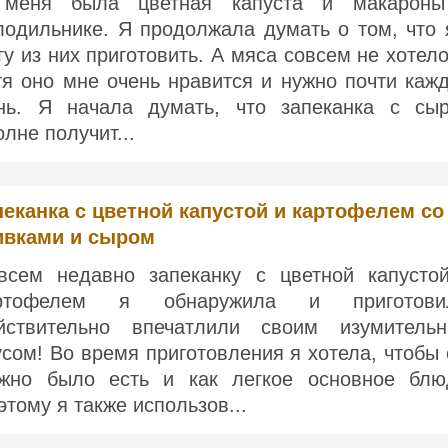
меня была цветная капуста и макарон
лодильнике. Я продолжала думать о том, что 
гу из них приготовить. А мяса совсем не хотело
тя оно мне очень нравится и нужно почти каж
нь. Я начала думать, что запеканка с сы
олне получит...
пеканка с цветной капустой и картофелем со
ивками и сыром
всем недавно запеканку с цветной капусто
ртофелем я обнаружила и приготови
йствительно впечатлили своим изумитель
усом! Во время приготовления я хотела, чтобы 
жно было есть и как легкое основное блю
этому я также использов...