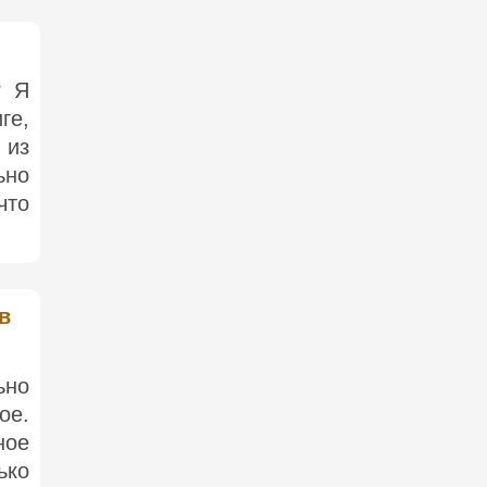
? Я
ге,
 из
ьно
что
в
ьно
ое.
ное
ько