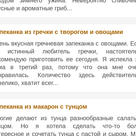
юдом зимнего ужина. Невероятно сливочн
усные и ароматные гриб...
пеканка из гречки с творогом и овощами
ень вкусная гречневая запеканка с овощами. Е
 истинный любитель гречки, настоятел
комендую приготовить ее сегодня. Я испекла 
ма в третий раз, потому что она мне оч
нравилась. Количество здесь действител
елико, хватит всег...
пеканка из макарон с тунцом
огие делают из тунца разнообразные салат
нцом. Но я хотела сделать что-то бо
тересное и сочетать тунца с пастой и сыром. М