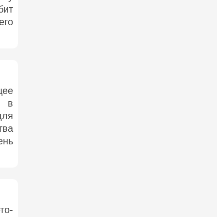
бит
его
щее
ь в
ля
тва
ень
то-