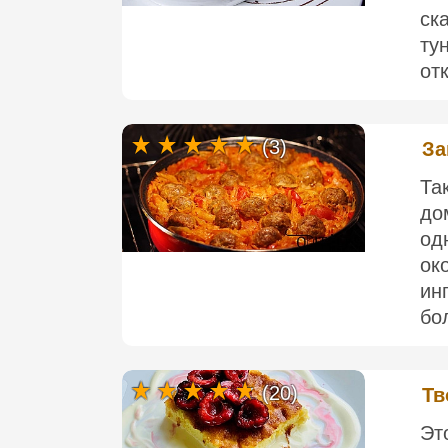
ск
ту
от
(3)
За
Та
до
од
ок
ин
бо
(20)
Тв
Эт