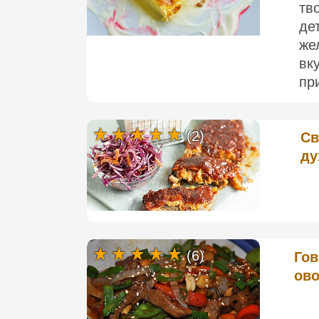
тв
де
же
вк
при
(2)
Св
ду
(6)
Гов
ово