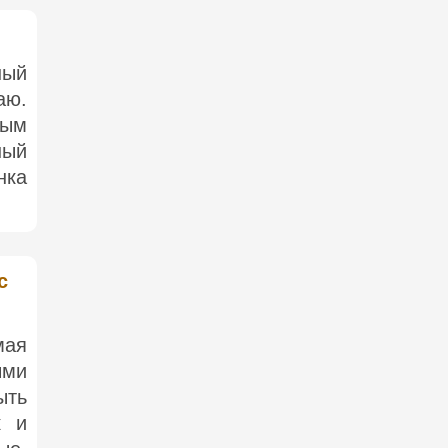
ный
аю.
ным
ный
нка
с
мая
ыми
ыть
к и