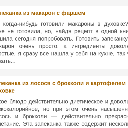
пеканка из макарон с фаршем
 когда-нибудь готовили макароны в духовке
же не готовила, но, найдя рецепт в одной кни
шила сегодня попробовать. Готовить запеканку
карон очень просто, а ингредиенты довол
остые, я сразу все нашла у себя на кухне, так 
ать...
пеканка из лосося с брокколи и картофелем 
ховке
кое блюдо действительно диетическое и довол
зкокалорийное, но при этом очень насыщенн
сось и брокколи — действительно прекрас
четание. Эта запеканка также содержит нескол