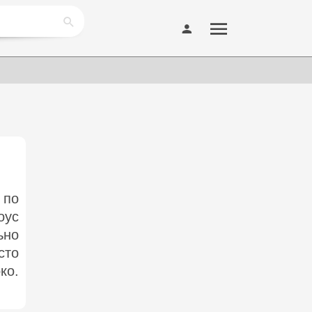
 по
оус
ьно
сто
ко.