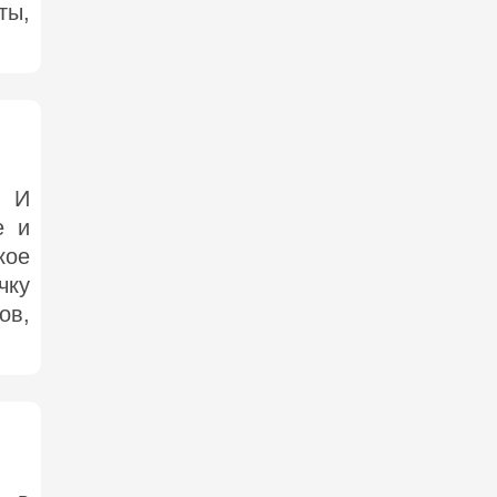
ты,
. И
е и
кое
чку
ов,