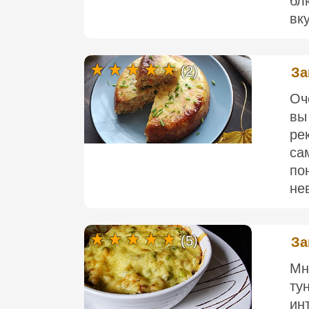
бл
вк
(2)
За
Оч
вы
ре
са
по
нев
(5)
За
Мн
ту
ин