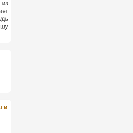
 из
ает
удь
ешу
ы и