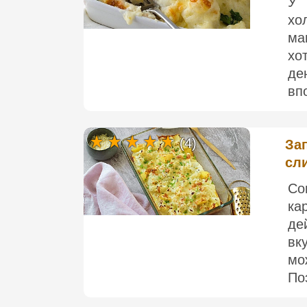
У 
хо
ма
хо
де
вп
(4)
За
сл
Со
ка
де
вк
мо
По