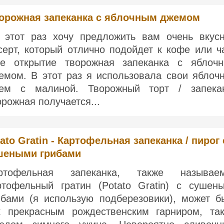
орожная запеканка с яблочным джемом
 этот раз хочу предложить вам очень вкус
серт, который отлично подойдет к кофе или ч
е открытие творожная запеканка с яблоч
емом. В этот раз я использовала свои яблоч
ем с малиной. Творожный торт / запека
орожная получается...
ato Gratin - Картофельная запеканка / пирог 
шеными грибами
ртофельная запеканка, также называе
ртофельный гратин (Potato Gratin) с сушен
ибами (я использую подберезовики), может б
к прекрасным рождественским гарниром, та