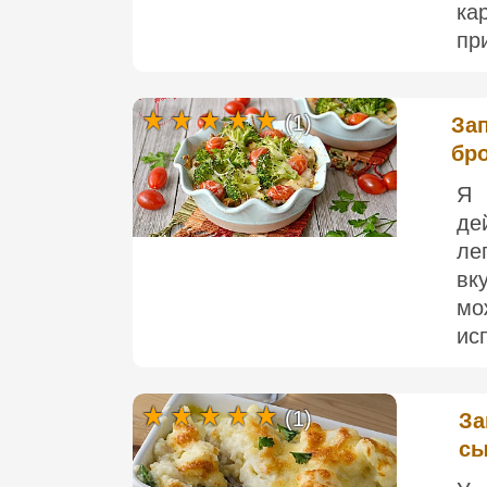
ка
пр
(1)
Зап
бр
Я 
де
ле
вк
мо
ис
(1)
За
с