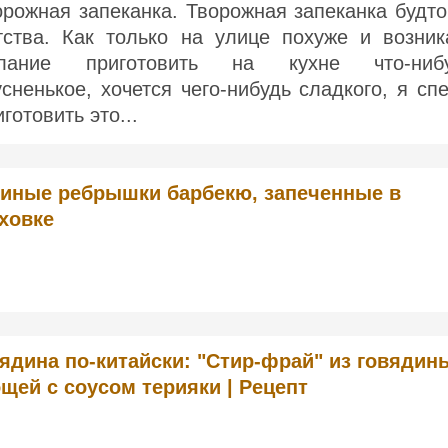
орожная запеканка. Творожная запеканка будто
тства. Как только на улице похуже и возник
лание приготовить на кухне что-ниб
усненькое, хочется чего-нибудь сладкого, я сп
готовить это...
иные ребрышки барбекю, запеченные в
ховке
ядина по-китайски: "Стир-фрай" из говядин
щей с соусом терияки | Рецепт