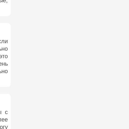
ые,
сли
ьно
это
ень
ьно
ы с
лее
огу