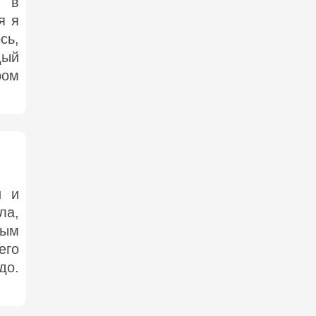
ы в
я я
сь,
дый
ром
й и
ла,
ным
его
до.