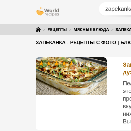
РЕЦЕПТЫ
МЯСНЫЕ БЛЮДА
ЗАПЕК
ЗАПЕКАНКА - РЕЦЕПТЫ С ФОТО | БЛ
(14)
За
ду
Пе
эт
пр
вк
ни
Вы