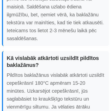
maisiņā. Saldēšana uzlabo ēdiena
ilgmūžību, bet, ņemiet vērā, ka baklažānu
tekstūra var mainīties, kad tie tiek atkausēti.
Ieteicams tos lietot 2-3 mēnešu laikā pēc
sasaldēšanas.
Kā vislabāk atkārtoti uzsildīt pildītos
baklažānus?
Pildītos baklažānus vislabāk atkārtoti uzsildīt
cepeškrāsnī 180°C apmēram 15-20
minūtes. Uzkarsējot cepeškrāsnī, jūs
saglabāsiet to kraukšķīgo tekstūru un
vienmērīgu siltumu. Ja vēlaties ātrāku