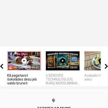
06:07
08:05
Kā pagatavot
5 SENOVĖS
Avokado maizīt
šokolādes desu jeb
TECHNOLOGIJOS,
sieru
saldo bruneti
KURIŲ MOKSLININKAI...