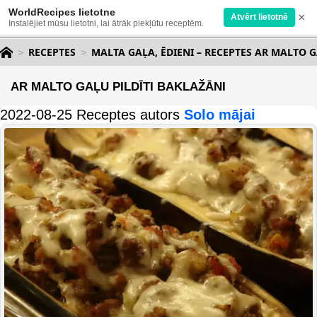
WorldRecipes lietotne
×
Atvērt lietotnē
Instalējiet mūsu lietotni, lai ātrāk piekļūtu receptēm.
RECEPTES
MALTA GAĻA, ĒDIENI – RECEPTES AR MALTO 
AR MALTO GAĻU PILDĪTI BAKLAŽĀNI
2022-08-25 Receptes autors
Solo mājai