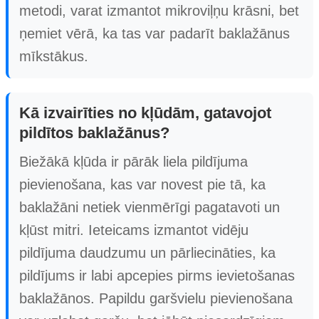
metodi, varat izmantot mikroviļņu krāsni, bet
ņemiet vērā, ka tas var padarīt baklažānus
mīkstākus.
Kā izvairīties no kļūdām, gatavojot
pildītos baklažānus?
Biežākā kļūda ir pārāk liela pildījuma
pievienošana, kas var novest pie tā, ka
baklažāni netiek vienmērīgi pagatavoti un
kļūst mitri. Ieteicams izmantot vidēju
pildījuma daudzumu un pārliecināties, ka
pildījums ir labi apcepies pirms ievietošanas
baklažānos. Papildu garšvielu pievienošana