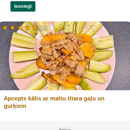
Iesniegt
(1)
Apcepts kālis ar maltu tītara gaļu un
gurķiem
Reklāma