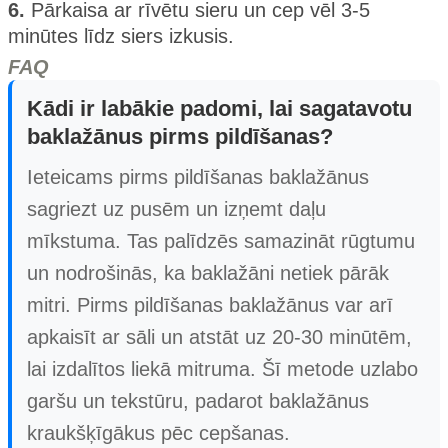
6.
Pārkaisa ar rīvētu sieru un cep vēl 3-5
minūtes līdz siers izkusis.
FAQ
Kādi ir labākie padomi, lai sagatavotu
baklažānus pirms pildīšanas?
Ieteicams pirms pildīšanas baklažānus
sagriezt uz pusēm un izņemt daļu
mīkstuma. Tas palīdzēs samazināt rūgtumu
un nodrošinās, ka baklažāni netiek pārāk
mitri. Pirms pildīšanas baklažānus var arī
apkaisīt ar sāli un atstāt uz 20-30 minūtēm,
lai izdalītos liekā mitruma. Šī metode uzlabo
garšu un tekstūru, padarot baklažānus
kraukšķīgākus pēc cepšanas.