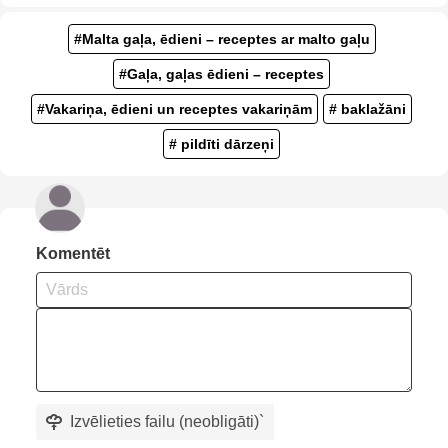
#Malta gaļa, ēdieni – receptes ar malto gaļu
#Gaļa, gaļas ēdieni – receptes
#Vakariņa, ēdieni un receptes vakariņām
# baklažāni
# pildīti dārzeņi
Komentēt
Izvēlieties failu (neobligāti)
`