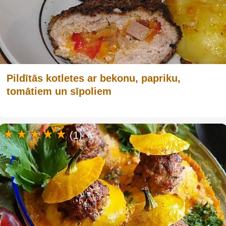
Pildītās kotletes ar bekonu, papriku,
tomātiem un sīpoliem
(1)