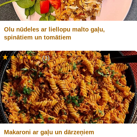
Olu nūdeles ar liellopu malto gaļu,
spinātiem un tomātiem
(1)
Makaroni ar gaļu un dārzeņiem