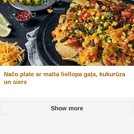
(1)
Načo plate ar malta liellopa gaļa, kukurūza
un siers
Show more