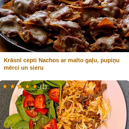
Krāsnī cepti Nachos ar malto gaļu, pupiņu
mērci un sieru
(1)