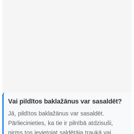
Vai pildītos baklažānus var sasaldēt?
Jā, pildītos baklažānus var sasaldēt.
Pārliecinieties, ka tie ir pilnībā atdzisuši,
pirms tos ievietojat saldētāja traukā vai