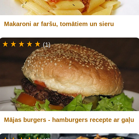
Makaroni ar faršu, tomātiem un sieru
(1)
Mājas burgers - hamburgers recepte ar gaļu