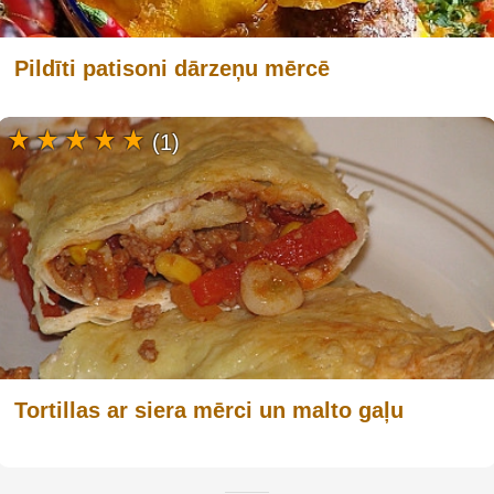
Pildīti patisoni dārzeņu mērcē
(1)
Tortillas ar siera mērci un malto gaļu