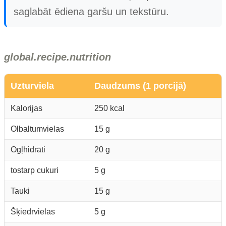
saglabāt ēdiena garšu un tekstūru.
global.recipe.nutrition
Uzturviela
Daudzums (1 porcijā)
Kalorijas
250 kcal
Olbaltumvielas
15 g
Ogļhidrāti
20 g
tostarp cukuri
5 g
Tauki
15 g
Šķiedrvielas
5 g