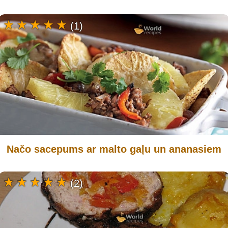
(1)
Načo sacepums ar malto gaļu un ananasiem
(2)