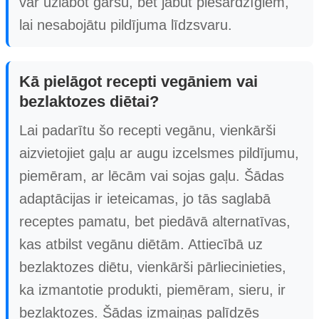
var uzlabot garšu, bet jābūt piesardzīgiem,
lai nesabojātu pildījuma līdzsvaru.
Kā pielāgot recepti vegāniem vai
bezlaktozes diētai?
Lai padarītu šo recepti vegānu, vienkārši
aizvietojiet gaļu ar augu izcelsmes pildījumu,
piemēram, ar lēcām vai sojas gaļu. Šādas
adaptācijas ir ieteicamas, jo tās saglabā
receptes pamatu, bet piedāvā alternatīvas,
kas atbilst vegānu diētām. Attiecībā uz
bezlaktozes diētu, vienkārši pārliecinieties,
ka izmantotie produkti, piemēram, sieru, ir
bezlaktozes. Šādas izmaiņas palīdzēs