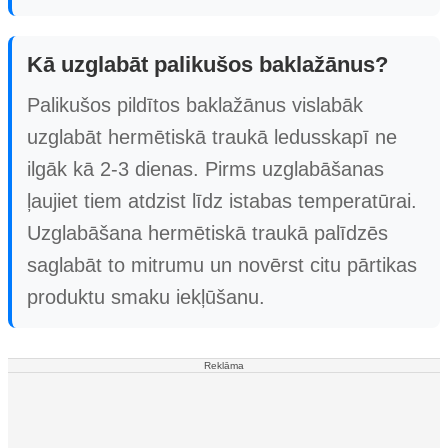
Kā uzglabāt palikušos baklažānus?
Palikušos pildītos baklažānus vislabāk
uzglabāt hermētiskā traukā ledusskapī ne
ilgāk kā 2-3 dienas. Pirms uzglabāšanas
ļaujiet tiem atdzist līdz istabas temperatūrai.
Uzglabāšana hermētiskā traukā palīdzēs
saglabāt to mitrumu un novērst citu pārtikas
produktu smaku iekļūšanu.
Reklāma