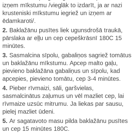
izņem mīkstumu /vieglāk to izdarīt, ja ar nazi
krusteniski mīkstumu iegriež un izņem ar
ēdamkaroti/.
2.
Baklažānu pusītes liek ugunsdrošā traukā,
pārslaka ar eļļu un cep cepeškrāsnī 180C 15
minūtes.
3.
Sasmalcina sīpolu, gabaliņos sagriež tomātus
un baklažānu mīkstumu. Apcep malto gaļu,
pievieno baklažāna gabaliņus un sīpolu, kad
apcepies, pievieno tomātu, cep 3-4 minūtes.
4.
Pieber rīvmaizi, sāli, garšvielas,
sasmalcinātus zaļumus un vēl mazliet cep, lai
rīvmaize uzsūc mitrumu. Ja liekas par sausu,
pielej mazliet ūdeni.
5.
Ar sagatavoto masu pilda baklažānu pusītes
un cep 15 minūtes 180C.