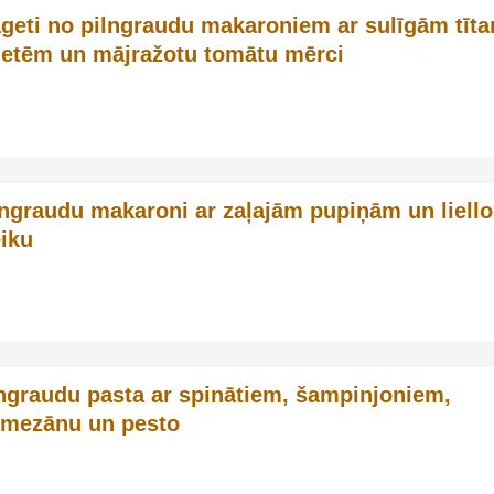
geti no pilngraudu makaroniem ar sulīgām tīta
letēm un mājražotu tomātu mērci
lngraudu makaroni ar zaļajām pupiņām un liell
eiku
ngraudu pasta ar spinātiem, šampinjoniem,
rmezānu un pesto