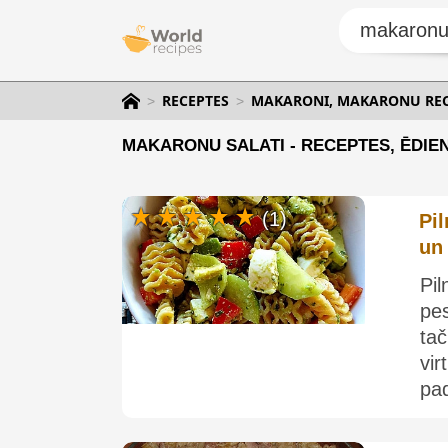
RECEPTES
MAKARONI, MAKARONU RECE
MAKARONU SALATI - RECEPTES, ĒDIEN
(1)
Pi
un
Pi
pe
ta
vi
pad