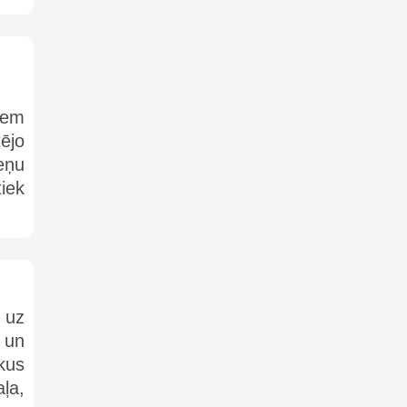
iem
ējo
eņu
iek
a uz
i un
kus
ļa,