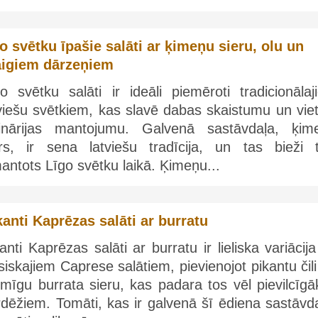
o svētku īpašie salāti ar ķimeņu sieru, olu un
aigiem dārzeņiem
o svētku salāti ir ideāli piemēroti tradicionālaj
viešu svētkiem, kas slavē dabas skaistumu un viet
linārijas mantojumu. Galvenā sastāvdaļa, ķim
ers, ir sena latviešu tradīcija, un tas bieži t
antots Līgo svētku laikā. Ķimeņu...
kanti Kaprēzas salāti ar burratu
anti Kaprēzas salāti ar burratu ir lieliska variācij
siskajiem Caprese salātiem, pievienojot pikantu čil
mīgu burrata sieru, kas padara tos vēl pievilcīgā
dēžiem. Tomāti, kas ir galvenā šī ēdiena sastāvda