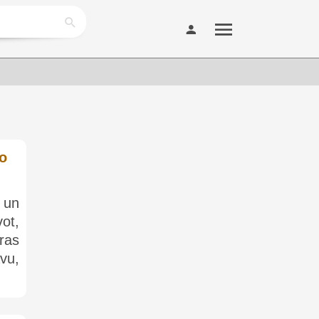
do
 un
ot,
ras
vu,