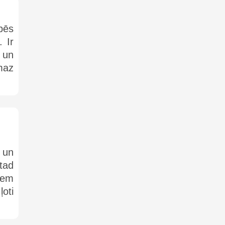
bēs
. Ir
i un
maz
 un
tad
tiem
oti