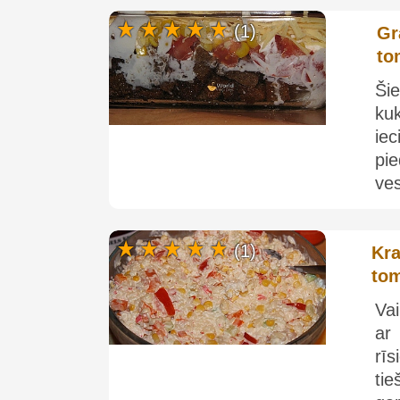
(1)
Gr
to
Šie
ku
iec
pi
ves
(1)
Kra
tom
Vai
ar
rī
tie