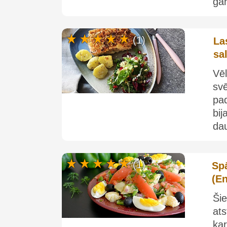
gar
(1)
La
sa
Vēl
sv
pa
bij
dau
(1)
Spā
(E
Ši
at
ka