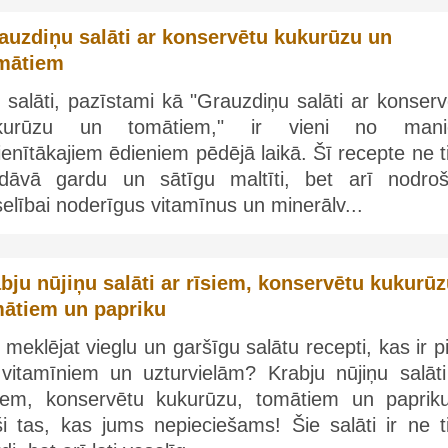
auzdiņu salāti ar konservētu kukurūzu un
mātiem
 salāti, pazīstami kā "Grauzdiņu salāti ar konser
kurūzu un tomātiem," ir vieni no man
ienītākajiem ēdieniem pēdējā laikā. Šī recepte ne t
edāvā gardu un sātīgu maltīti, bet arī nodroš
elībai noderīgus vitamīnus un minerālv...
bju nūjiņu salāti ar rīsiem, konservētu kukurūz
ātiem un papriku
 meklējat vieglu un garšīgu salātu recepti, kas ir p
 vitamīniem un uzturvielām? Krabju nūjiņu salāti
siem, konservētu kukurūzu, tomātiem un papriku
ši tas, kas jums nepieciešams! Šie salāti ir ne t