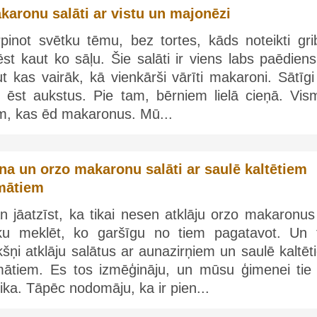
karonu salāti ar vistu un majonēzi
rpinot svētku tēmu, bez tortes, kāds noteikti gri
st kaut ko sāļu. Šie salāti ir viens labs paēdiens
t kas vairāk, kā vienkārši vārīti makaroni. Sātīg
r ēst aukstus. Pie tam, bērniem lielā cieņā. Vis
em, kas ēd makaronus. Mū...
na un orzo makaronu salāti ar saulē kaltētiem
mātiem
n jāatzīst, ka tikai nesen atklāju orzo makaronus
ku meklēt, ko garšīgu no tiem pagatavot. Un 
šņi atklāju salātus ar aunazirņiem un saulē kaltē
mātiem. Es tos izmēģināju, un mūsu ģimenei tie ļ
ika. Tāpēc nodomāju, ka ir pien...