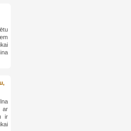
vētu
iem
ikai
ina
u,
ilna
 ar
 ir
ikai