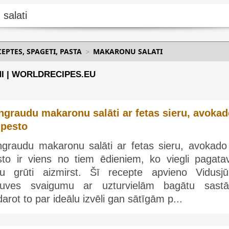
PTES, SPAGETI, PASTA
MAKARONU SALATI
I | WORLDRECIPES.EU
lngraudu makaronu salāti ar fetas sieru, avoka
 pesto
lngraudu makaronu salāti ar fetas sieru, avokado
sto ir viens no tiem ēdieniem, ko viegli pagatav
ču grūti aizmirst. Šī recepte apvieno Vidusjū
rtuves svaigumu ar uzturvielām bagātu sastā
arot to par ideālu izvēli gan sātīgām p...