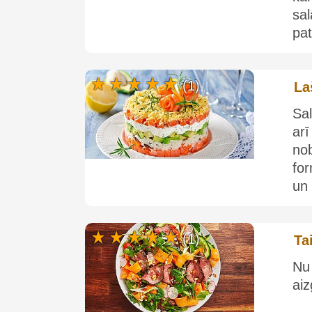
sal
pat
(1)
La
Sal
ar
no
for
un 
(1)
Ta
Nu
aiz