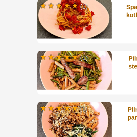
(1)
Spa
kot
(1)
Pi
st
(1)
Pil
pa