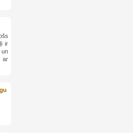
jošs
i ir
u un
 ar
īgu