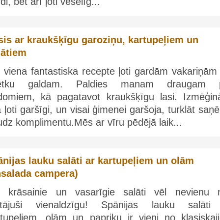
di, bet arī ļoti veselīg...
sis ar kraukšķīgu garoziņu, kartupeļiem un
lātiem
 viena fantastiska recepte ļoti gardām vakariņām 
ētku galdam. Paldies manam draugam 
domiem, kā pagatavot kraukšķīgu lasi. Izmēģinā
a ļoti garšīgi, un visai ģimenei garšoja, turklāt sa
dz komplimentu.Mēs ar vīru pēdējā laik...
nijas lauku salāti ar kartupeļiem un olām
nsalada campera)
e krāsainie un vasarīgie salāti vēl nevienu 
stājuši vienaldzīgu! Spānijas lauku salāti
rtupeļiem, olām un papriku ir vieni no klasiskaj