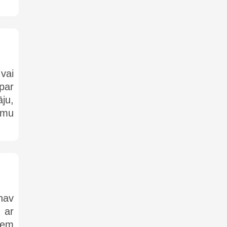
vai
par
ju,
ņēmu
nav
 ar
iem