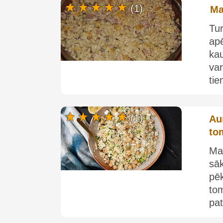
(1)
Ma
Tu
apē
kau
va
ti
(1)
Au
to
Ma
sā
pēk
to
pat