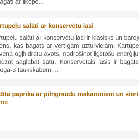
bagāti ar likopē...
rtupeļu salāti ar konservētu lasi
tupeļu salāti ar konservētu lasi ir klasisks un baro
ens, kas bagāts ar vērtīgām uzturvielām. Kartupeļ
venā ogļhidrātu avots, nodrošinot ilgstošu enerģij
īdzot saglabāt sātu. Konservētais lasis ir bagāts
ega-3 taukskābēm,...
ldīta paprika ar pilngraudu makaroniem un sier
rci