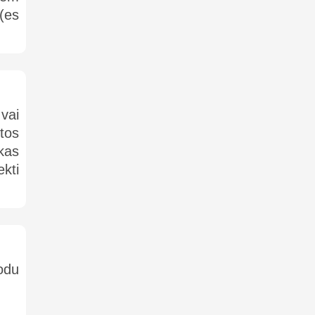
 (es
 vai
tos
kas
ekti
odu