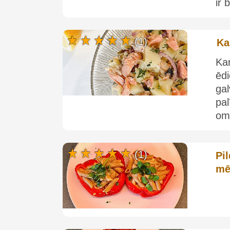
ir 
(1)
Ka
Kar
ēdi
gal
pal
om
(1)
Pi
mē