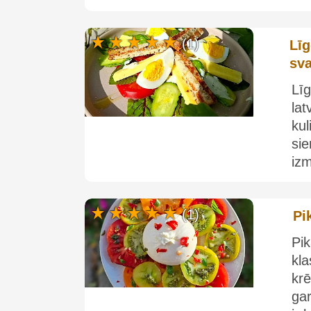
(1)
Līg
sv
Līg
lat
ku
si
izm
(1)
Pi
Pik
kla
krē
gar