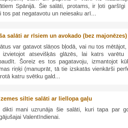
ātiem Spānijā. Šie salāti, protams, ir ļoti garšīgi
i tos pat negatavotu un neiesaku arī...
ša salāti ar rīsiem un avokado (bez majonēzes)
ātus var gatavot slāņos bļodā, vai nu tos mētājot,
ī izvietojot atsevišķās glāzēs, lai katrs varētu 
baudīt. Šoreiz es tos pagatavoju, izmantojot kū
mas riņķi (manuprāt, tā tie izskatās vienkārši perf
rotā katru svētku gald...
izemes siltie salāti ar liellopa gaļu
 dikti mani uzrunāja šie salāti, kuri tapa par g
gājušajai Valentīndienai.