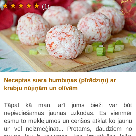
(1)
Neceptas siera bumbiņas (pīrādziņi) ar
krabju nūjiņām un olīvām
Tāpat kā man, arī jums bieži var būt
nepieciešamas jaunas uzkodas. Es vienmēr
esmu to meklējumos un cenšos atklāt ko jaunu
un vēl neizmēģinātu. Protams, daudziem no