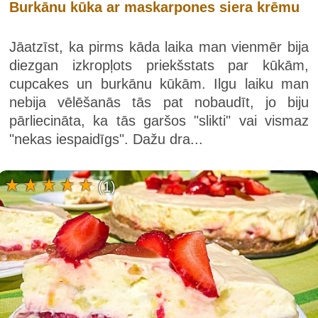
Burkānu kūka ar maskarpones siera krēmu
Jāatzīst, ka pirms kāda laika man vienmēr bija
diezgan izkropļots priekšstats par kūkām,
cupcakes un burkānu kūkām. Ilgu laiku man
nebija vēlēšanās tās pat nobaudīt, jo biju
pārliecināta, ka tās garšos "slikti" vai vismaz
"nekas iespaidīgs". Dažu dra...
(1)