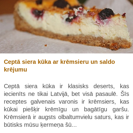
Ceptā siera kūka ar krēmsieru un saldo
krējumu
Ceptā siera kūka ir klasisks deserts, kas
iecienīts ne tikai Latvijā, bet visā pasaulē. Šīs
receptes galvenais varonis ir krēmsiers, kas
kūkai piešķir krēmīgu un bagātīgu garšu.
Krēmsierā ir augsts olbaltumvielu saturs, kas ir
būtisks mūsu ķermeņa šū...