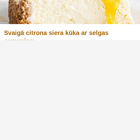
Svaigā citrona siera kūka ar selgas
cepumiem
Svaigā citrona siera kūka ar selgas cepumiem
ir viegli pagatavojama un ļoti atsvaidzinoša
deserts, kas noteikti priecēs jūsu ģimeni un
draugus. Šī kūka apvieno kraukšķīgus
cepumus ar maigu un krēmīgu siera pildījumu,
kā arī piešķir tai patīkamu citro...
Reklāma