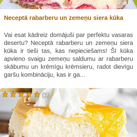
Neceptā rabarberu un zemeņu siera kūka
Vai esat kādreiz domājuši par perfektu vasaras
desertu? Neceptā rabarberu un zemeņu siera
kūka ir tieši tas, kas nepieciešams! Šī kūka
apvieno svaigu zemeņu saldumu ar rabarberu
skābumu un krēmīgu krēmsieru, radot dievīgu
garšu kombināciju, kas ir ga...
(1)