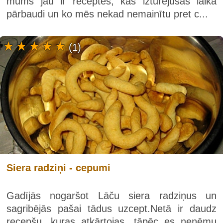
mums jau ir receptes, kas izturējušas laika
pārbaudi un ko mēs nekad nemainītu pret c...
(1)
Siera radziņi - cepumi
Gadījās nogaršot Lāču siera radziņus un
sagribējās pašai tādus uzcept.Netā ir daudz
recepšu, kuras atkārtojas, tāpēc es neņēmu