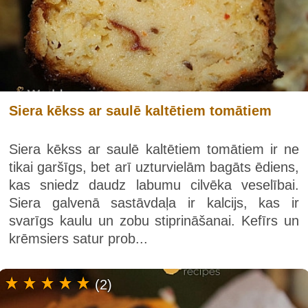
Siera kēkss ar saulē kaltētiem tomātiem
Siera kēkss ar saulē kaltētiem tomātiem ir ne
tikai garšīgs, bet arī uzturvielām bagāts ēdiens,
kas sniedz daudz labumu cilvēka veselībai.
Siera galvenā sastāvdaļa ir kalcijs, kas ir
svarīgs kaulu un zobu stiprināšanai. Kefīrs un
krēmsiers satur prob...
(2)