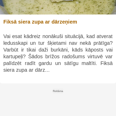
Fiksā siera zupa ar dārzeņiem
Vai esat kādreiz nonākuši situācijā, kad atverat
ledusskapi un tur šķietami nav nekā prātīga?
Varbūt ir tikai daži burkāni, kāds kāposts vai
kartupeļi? Šādos brīžos radošums virtuvē var
palīdzēt radīt gardu un sātīgu maltīti. Fiksā
siera zupa ar dārz...
Reklāma