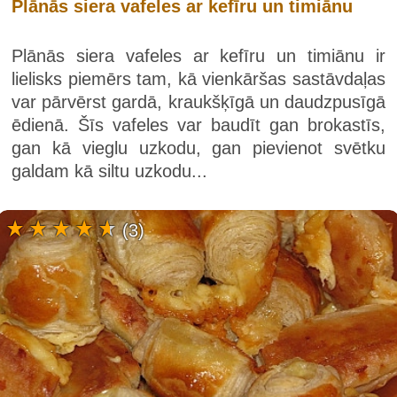
Plānās siera vafeles ar kefīru un timiānu
Plānās siera vafeles ar kefīru un timiānu ir
lielisks piemērs tam, kā vienkāršas sastāvdaļas
var pārvērst gardā, kraukšķīgā un daudzpusīgā
ēdienā. Šīs vafeles var baudīt gan brokastīs,
gan kā vieglu uzkodu, gan pievienot svētku
galdam kā siltu uzkodu...
(3)