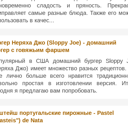
новременно сладость и пряность. Прекра
иправляет самые разные блюда. Также его мо
пользовать в качес...
гер Неряха Джо (Sloppy Joe) - домашний
ргер с говяжьим фаршем
пулярный в США домашний бургер Sloppy 
еряха Джо) имеет множество разных рецептов.
е лично больше всего нравится традиционн
вольно простая в изготовлении версия. Ит
годня я предлагаю вам попробовать.
штейш португальские пирожные - Pastel
asteis") de Nata