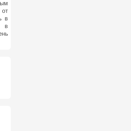
тым
 от
ь в
о в
ень