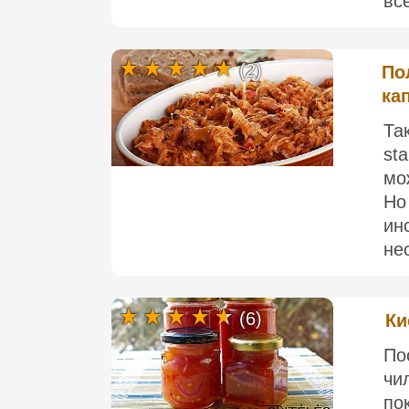
все
(2)
По
ка
Та
st
мо
Но
ин
нес
(6)
Ки
По
чи
по