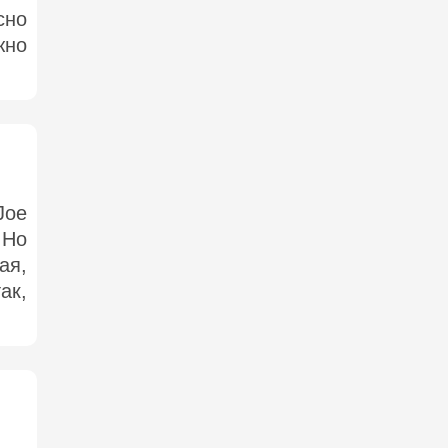
сно
жно
Joe
 Но
ая,
ак,