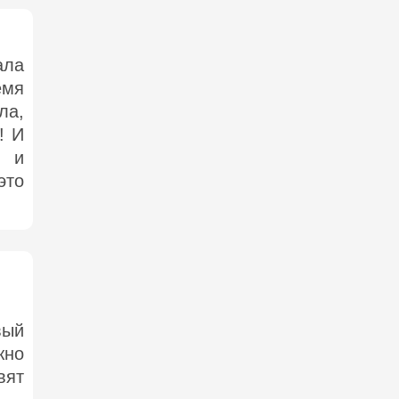
ла
мя
ла,
! И
 и
это
вый
жно
вят