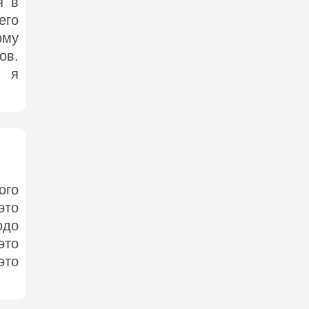
я в
его
рму
ов.
, я
ого
это
юдо
это
это