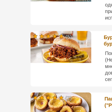
од
пр
ис
(5)
Бур
бу
По
(Н
мн
до
се
(2)
Па
("P