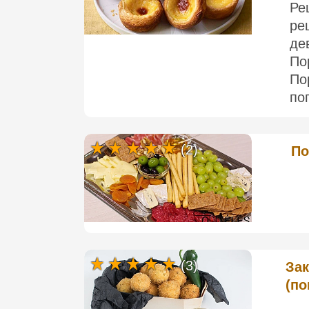
Ре
ре
де
По
По
по
(2)
По
(3)
За
(по