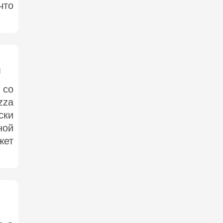
что
м
 со
zza
ски
ной
жет