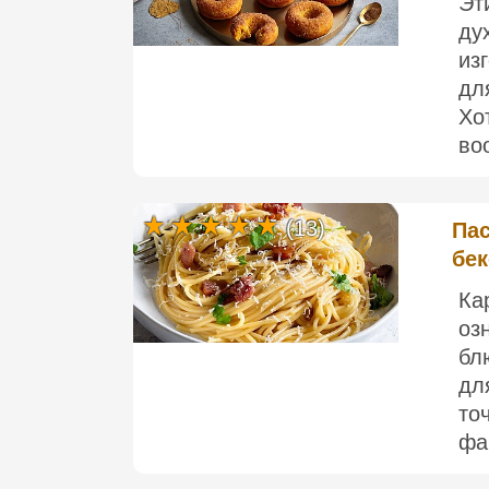
Эт
ду
из
дл
Хо
во
(13)
Пас
бе
Ка
оз
бл
дл
то
фа