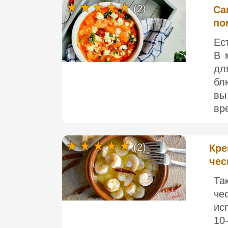
(2)
Са
по
Ес
В 
дл
бл
вы
вре
(2)
Кре
чес
Та
че
ис
10