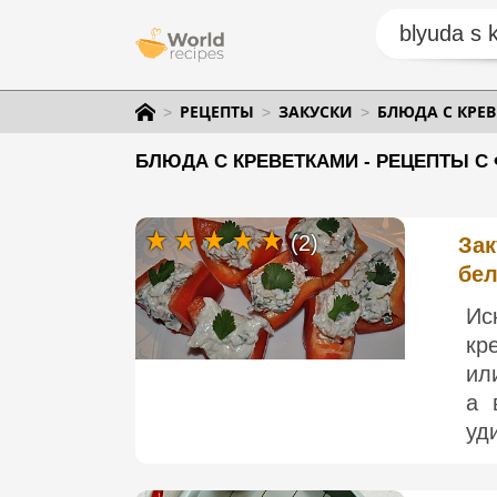
РЕЦЕПТЫ
ЗАКУСКИ
БЛЮДА С КРЕ
БЛЮДА С КРЕВЕТКАМИ - РЕЦЕПТЫ С
(2)
Зак
бел
Ис
кр
ил
а 
уд