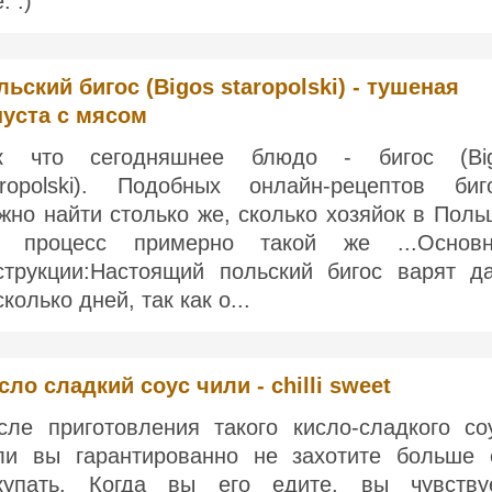
. :)
льский бигос (Bigos staropolski) - тушеная
пуста с мясом
к что сегодняшнее блюдо - бигос (Bi
aropolski). Подобных онлайн-рецептов биг
жно найти столько же, сколько хозяйок в Поль
 процесс примерно такой же ...Основ
струкции:Настоящий польский бигос варят д
колько дней, так как о...
сло сладкий соус чили - chilli sweet
сле приготовления такого кисло-сладкого со
ли вы гарантированно не захотите больше 
купать. Когда вы его едите, вы чувству