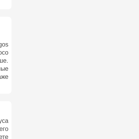
gos
осо
ше.
ные
аже
уса
его
ете