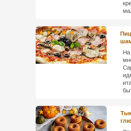
кр
ма
(2)
Пиц
шам
На
мн
Ca
ид
ит
быт
(2)
Тык
глю