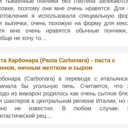
и тыквенные пончики без глютена запекаютс
ховке, поэтому они мне очень нравятся. Для 
готовления я использовала специальную фо
я выпечки, очень похожую на форму для кекс
тя мне очень нравятся обычные пончики
обще не хочу то...
та Карбонара (Pasta Carbonara) - паста с
коном, яичным желтком и сыром
рбонара (Carbonara) в переводе с итальянск
начала бы угольную печь. Считается, что 
юдо из макарон родилось как очень сытное бл
я шахтеров в центральном регионе Италии, но 
чно не известно. В любом случае, 
нтастический рец...