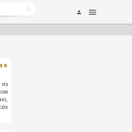
а к
 из
ном
но,
сех