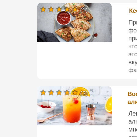
(1)
Ке
П
ф
пр
чт
э
вк
фа
(3)
Во
ал
Ле
ал
мн