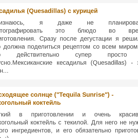
садилья (Quesadillas) с курицей
ризнаюсь, я даже не планирова
отографировать это блюдо во вре
иготовления. Сразу после дегустации я реши
о должна поделиться рецептом со всем миром
то действительно супер просто
усно.Мексиканские кесадилья (Quesadillas) - 
н...
сходящее солнце ("Tequila Sunrise") -
когольный коктейль
гкий в приготовлении и очень краси
когольный коктейль с текилой. Для него не ну
ого ингредиентов, и его обязательно пригото