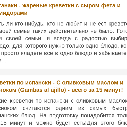
ганаки - жареные креветки с сыром фета и
мидорами
ть ли кто-нибудь, кто не любит и не ест кревет
моей семье таких действительно не было. Гот
я своей семьи, я всегда с радостью выби
юдо, для которого нужно только одно блюдо, ко
 просто кладете все в одно блюдо и забываете
...
ветки по испански - С оливковым маслом и
ноком (Gambas al ajillo) - всего за 15 минут!
кие креветки по испански с оливковым масло
сноком считаются одним из самых быст
панских блюд. На подготовку понадобится тол
-15 минут и можно будет есть!Для этого бл