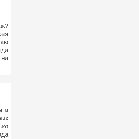
ок?
овя
раю
гда
 на
м и
рых
ько
юда