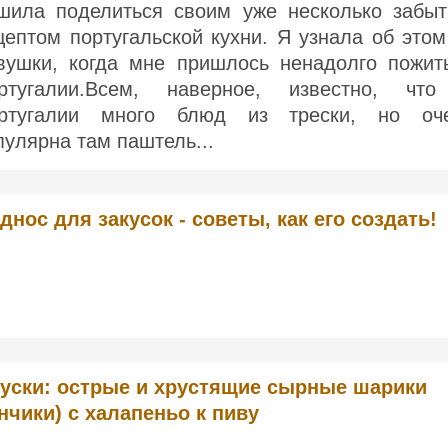
шила поделиться своим уже несколько забы
цептом португальской кухни. Я узнала об этом
вушки, когда мне пришлось ненадолго пожит
ртугалии.Всем, наверное, известно, чт
ртугалии много блюд из трески, но оч
пулярна там паштель...
днос для закусок - советы, как его создать!
куски: острые и хрустящие сырные шарики
нчики) с халапеньо к пиву