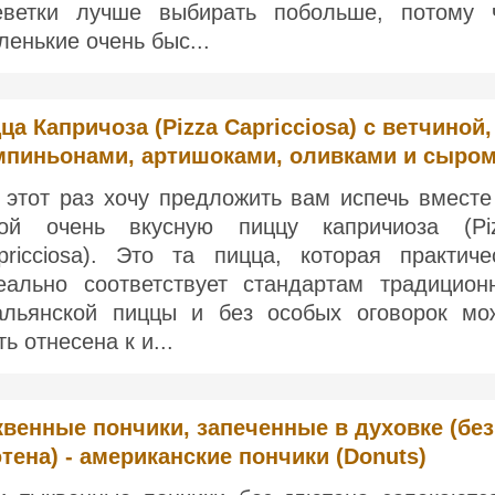
еветки лучше выбирать побольше, потому 
ленькие очень быс...
ца Капричоза (Pizza Capricciosa) с ветчиной,
пиньонами, артишоками, оливками и сыро
 этот раз хочу предложить вам испечь вместе
ой очень вкусную пиццу капричиоза (Pi
pricciosa). Это та пицца, которая практиче
еально соответствует стандартам традицион
альянской пиццы и без особых оговорок мо
ь отнесена к и...
венные пончики, запеченные в духовке (без
тена) - американские пончики (Donuts)