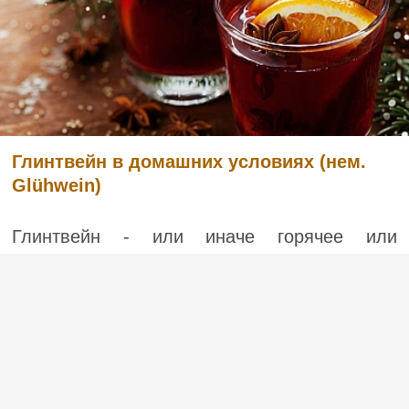
Глинтвейн в домашних условиях (нем.
Glühwein)
Глинтвейн - или иначе горячее или
«пылающее» вино - идеально согреет вас
долгими осенними или зимними вечерами.
Это национальная гордость немцев и
австрийцев, алкогольный напиток с очень
глубокими традициями употребления
алкоголя, обычно пьющийся в к...