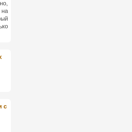
но,
 на
рый
ько
х
и с