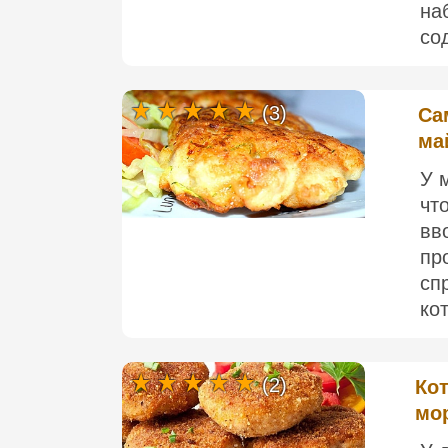
на
со
(3)
Са
ма
У 
чт
вв
пр
сп
кот
(2)
Кот
мо