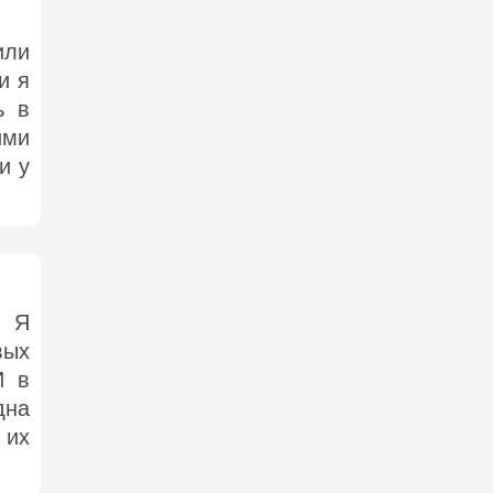
или
и я
ь в
ими
и у
. Я
вых
И в
дна
 их