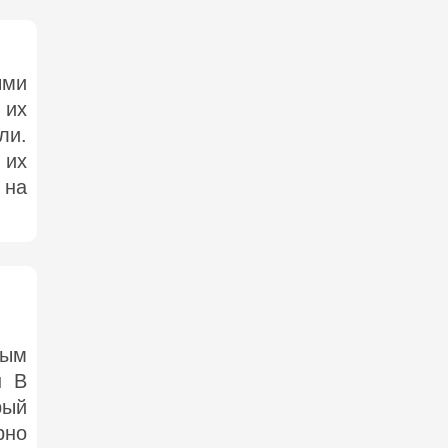
ыми
 их
ли.
 их
 на
ным
н В
рый
рно