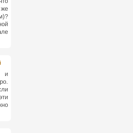
что
 же
м)?
ной
але
й
и и
ро.
сли
эти
жно