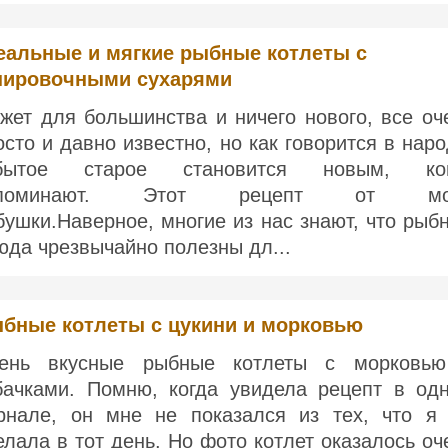
еальные и мягкие рыбные котлеты с
нировочными сухарями
жет для большинства и ничего нового, все оч
осто и давно известно, но как говорится в наро
бытое старое становится новым, ко
споминают. Этот рецепт от мо
бушки.Наверное, многие из нас знают, что рыб
юда чрезвычайно полезны дл...
бные котлеты с цукини и морковью
ень вкусные рыбные котлеты с морковь
бачками. Помню, когда увидела рецепт в од
рнале, он мне не показался из тех, что я
елала в тот день. Но фото котлет оказалось оч