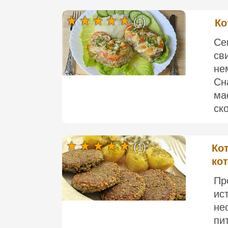
(1)
Ко
Се
св
не
Сн
ма
ск
(1)
Ко
ко
Пр
ис
не
пи