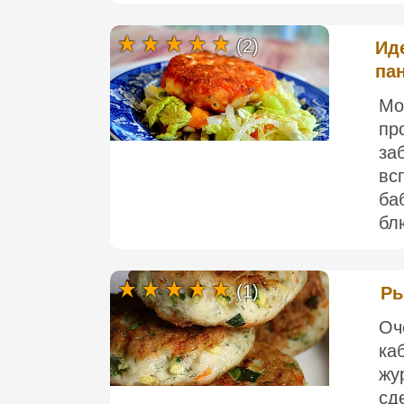
(2)
Ид
па
Мо
пр
за
в
ба
бл
(1)
Ры
Оч
ка
жу
сд