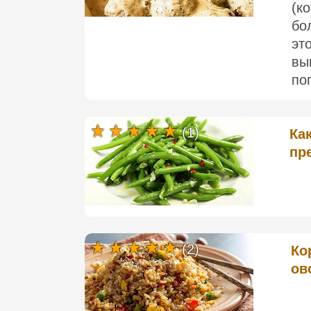
(к
бо
эт
вы
по
(1)
Ка
пр
(2)
Ко
ов