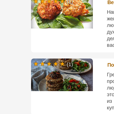
(1)
Ве
На
же
лю
ду
де
вас
(1)
По
Гр
пр
лю
эт
из
куп