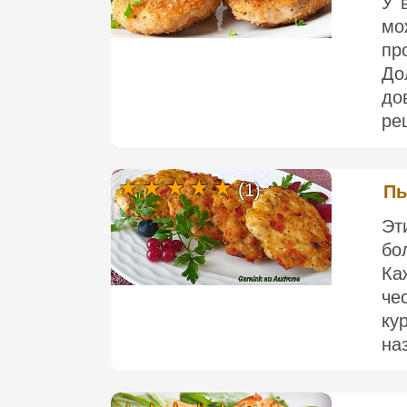
У 
мо
пр
До
до
ре
(1)
Пы
Эт
бо
Ка
че
ку
на