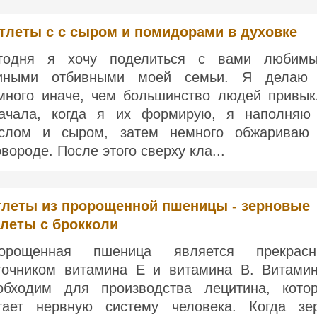
тлеты с с сыром и помидорами в духовке
годня я хочу поделиться с вами любим
иными отбивными моей семьи. Я делаю
много иначе, чем большинство людей привык
ачала, когда я их формирую, я наполняю
слом и сыром, затем немного обжариваю
овороде. После этого сверху кла...
тлеты из пророщенной пшеницы - зерновые
тлеты с брокколи
орощенная пшеница является прекрас
точником витамина Е и витамина В. Витами
обходим для производства лецитина, кото
тает нервную систему человека. Когда зе