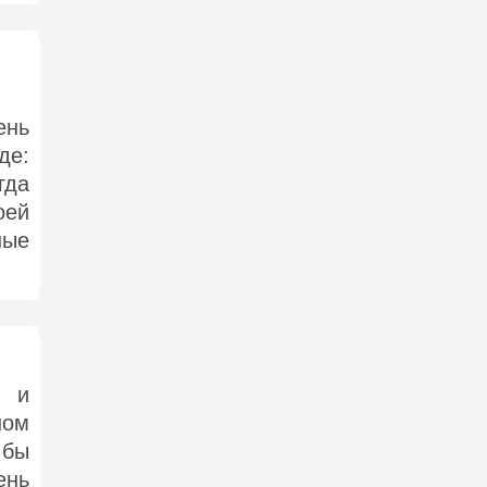
ень
де:
гда
ей
ные
ю и
ном
 бы
ень