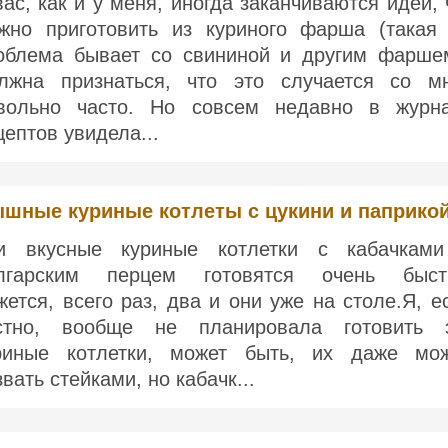
вас, как и у меня, иногда заканчиваются идеи, 
жно приготовить из куриного фарша (такая
облема бывает со свининой и другим фарше
лжна признаться, что это случается со м
вольно часто. Но совсем недавно в журн
цептов увидела...
шные куриные котлеты с цукини и паприко
и вкусные куриные котлетки с кабачкам
лгарским перцем готовятся очень быст
жется, всего раз, два и они уже на столе.Я, е
стно, вообще не планировала готовить 
риные котлетки, может быть, их даже мо
звать стейками, но кабачк...