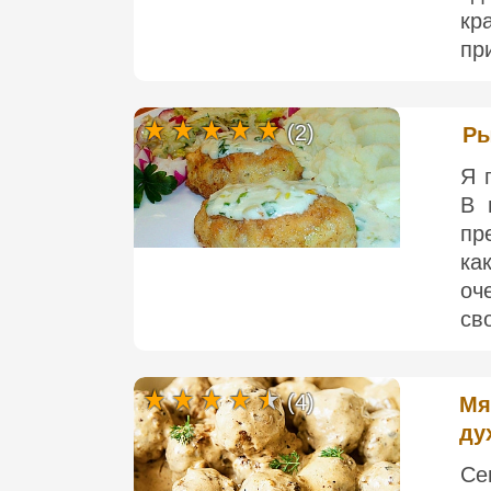
кр
пр
(2)
Ры
Я 
В 
пр
ка
оч
сво
(4)
Мя
ду
Се