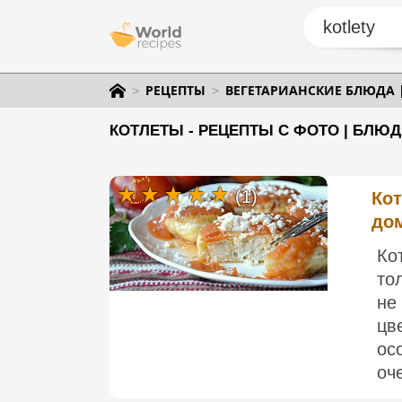
РЕЦЕПТЫ
ВЕГЕТАРИАНСКИЕ БЛЮДА 
КОТЛЕТЫ - РЕЦЕПТЫ С ФОТО | БЛЮ
(1)
Кот
до
Ко
то
не
цв
ос
оче