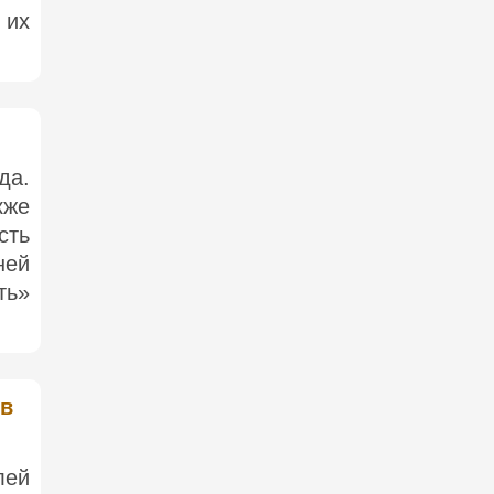
 их
да.
кже
сть
ней
ть»
 в
лей