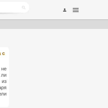
 с
 не
 ли
 из
аря
ели