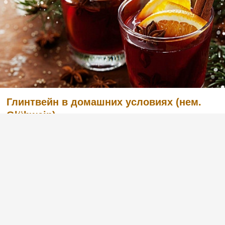
Глинтвейн в домашних условиях (нем.
Glühwein)
Глинтвейн - или иначе горячее или
«пылающее» вино - идеально согреет вас
долгими осенними или зимними вечерами.
Это национальная гордость немцев и
австрийцев, алкогольный напиток с очень
глубокими традициями употребления
алкоголя, обычно пьющийся в к...