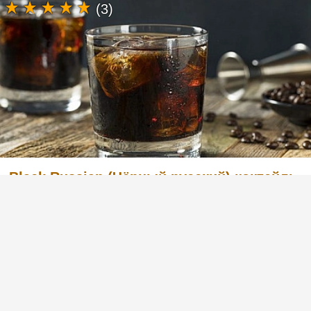
(3)
Black Russian (Чёрный русский) коктейль
с водкой и кофейным ликером
Легкий в приготовлении, но в то же время
очень вкусный коктейль с английским
названием Black Russian «Чёрный русский».
Готовится из водки и кофейного ликера.
Попробуйте и вы, этот рецепт вас не