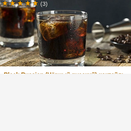
(3)
Black Russian (Чёрный русский) коктейль
с водкой и кофейным ликером
Легкий в приготовлении, но в то же время
очень вкусный коктейль с английским
названием Black Russian «Чёрный русский».
Готовится из водки и кофейного ликера.
Попробуйте и вы, этот рецепт вас не