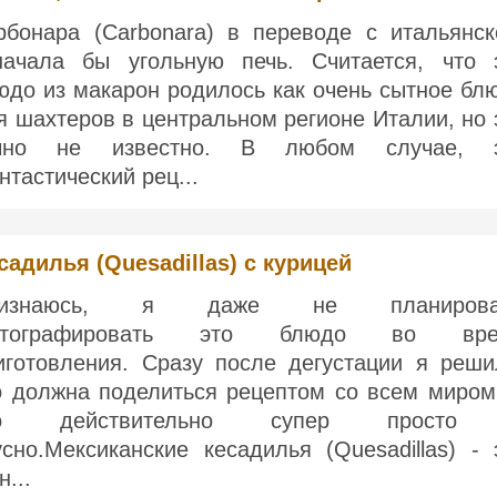
рбонара (Carbonara) в переводе с итальянск
начала бы угольную печь. Считается, что 
юдо из макарон родилось как очень сытное бл
я шахтеров в центральном регионе Италии, но 
чно не известно. В любом случае, 
нтастический рец...
садилья (Quesadillas) с курицей
ризнаюсь, я даже не планирова
отографировать это блюдо во вре
иготовления. Сразу после дегустации я реши
о должна поделиться рецептом со всем миром
то действительно супер просто
усно.Мексиканские кесадилья (Quesadillas) - 
н...