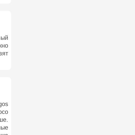
вый
жно
вят
gos
осо
ше.
ные