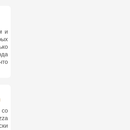
м и
рых
ько
юда
что
м
 со
zza
ски