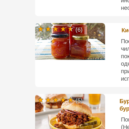
ин
нес
(6)
Ки
По
чи
по
од
пр
ис
(5)
Бур
бу
По
(Н