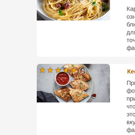
Ка
оз
бл
дл
то
фа
(1)
Ке
П
ф
пр
чт
э
вк
фа