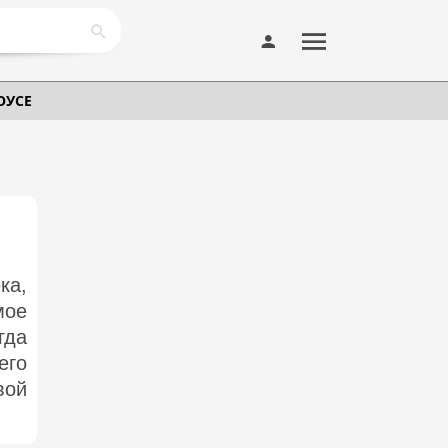
ОУСЕ
ка,
мое
гда
его
вой