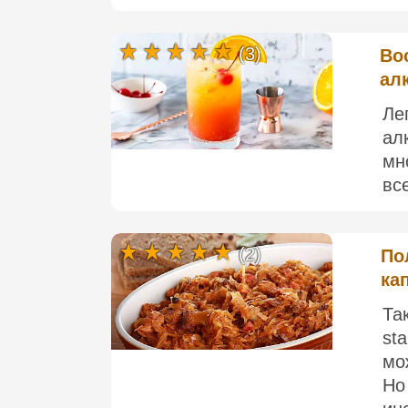
(3)
Во
ал
Ле
ал
мн
все
(2)
По
ка
Та
st
мо
Но