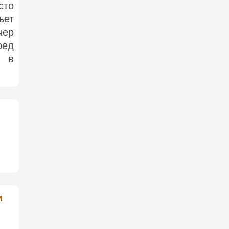
сто
ьет
чер
ред
е в
и