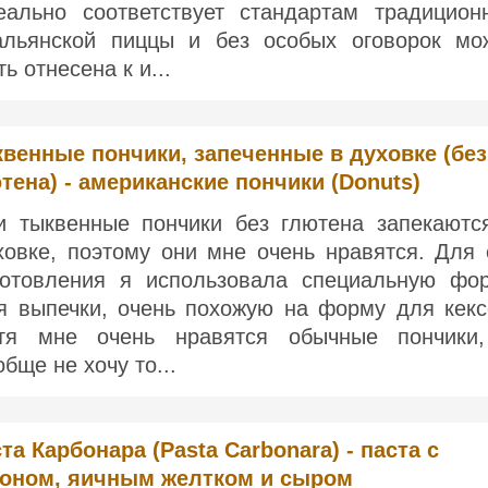
еально соответствует стандартам традицион
альянской пиццы и без особых оговорок мо
ь отнесена к и...
венные пончики, запеченные в духовке (без
тена) - американские пончики (Donuts)
и тыквенные пончики без глютена запекаютс
ховке, поэтому они мне очень нравятся. Для 
готовления я использовала специальную фо
я выпечки, очень похожую на форму для кекс
тя мне очень нравятся обычные пончики
обще не хочу то...
та Карбонара (Pasta Carbonara) - паста с
коном, яичным желтком и сыром