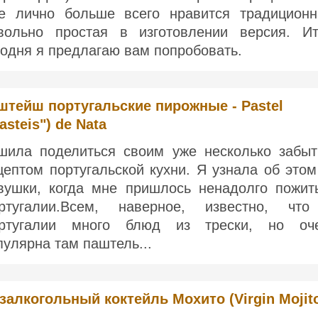
е лично больше всего нравится традиционн
вольно простая в изготовлении версия. Ит
годня я предлагаю вам попробовать.
штейш португальские пирожные - Pastel
asteis") de Nata
шила поделиться своим уже несколько забы
цептом португальской кухни. Я узнала об этом
вушки, когда мне пришлось ненадолго пожит
ртугалии.Всем, наверное, известно, чт
ртугалии много блюд из трески, но оч
пулярна там паштель...
залкогольный коктейль Мохито (Virgin Mojit