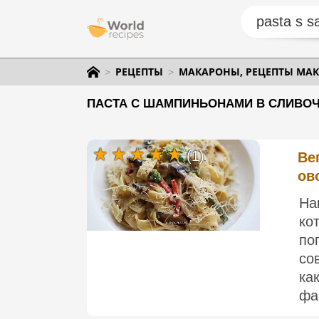
РЕЦЕПТЫ
МАКАРОНЫ, РЕЦЕПТЫ МАК
ПАСТА С ШАМПИНЬОНАМИ В СЛИВОЧ
(1)
Ве
ов
На
ко
по
со
ка
фа