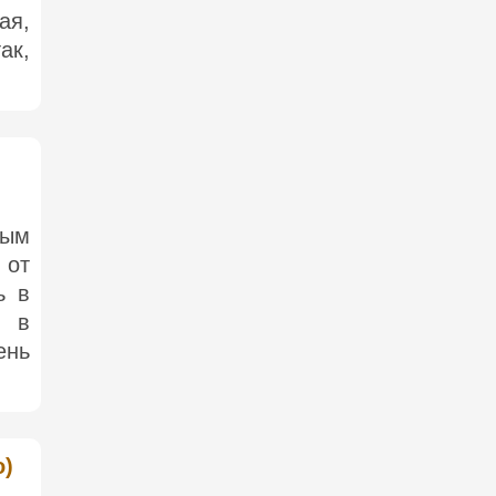
ая,
ак,
тым
 от
ь в
о в
ень
o)