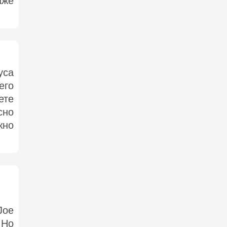
аже
уса
его
ете
сно
жно
Joe
 Но