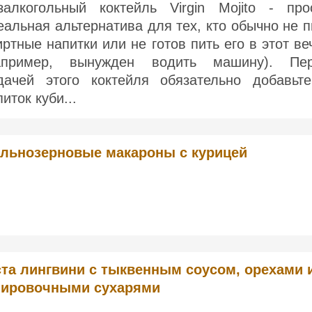
залкогольный коктейль Virgin Mojito - про
еальная альтернатива для тех, кто обычно не п
иртные напитки или не готов пить его в этот ве
апример, вынужден водить машину). Пе
дачей этого коктейля обязательно добавьт
иток куби...
льнозерновые макароны с курицей
та лингвини с тыквенным соусом, орехами 
нировочными сухарями