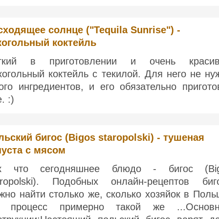
сходящее солнце ("Tequila Sunrise") -
когольный коктейль
гкий в приготовлении и очень краси
когольный коктейль с текилой. Для него не ну
ого ингредиентов, и его обязательно пригото
. :)
льский бигос (Bigos staropolski) - тушеная
пуста с мясом
к что сегодняшнее блюдо - бигос (Bi
aropolski). Подобных онлайн-рецептов биг
жно найти столько же, сколько хозяйок в Поль
 процесс примерно такой же ...Основ