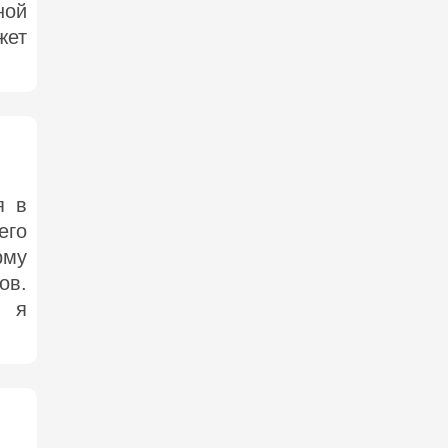
ной
жет
я в
его
рму
ов.
, я