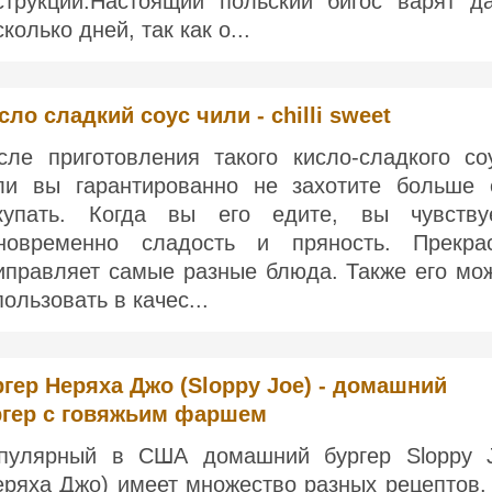
струкции:Настоящий польский бигос варят д
колько дней, так как о...
сло сладкий соус чили - chilli sweet
сле приготовления такого кисло-сладкого со
ли вы гарантированно не захотите больше 
купать. Когда вы его едите, вы чувству
новременно сладость и пряность. Прекра
иправляет самые разные блюда. Также его мо
пользовать в качес...
гер Неряха Джо (Sloppy Joe) - домашний
ргер с говяжьим фаршем
пулярный в США домашний бургер Sloppy 
еряха Джо) имеет множество разных рецептов.