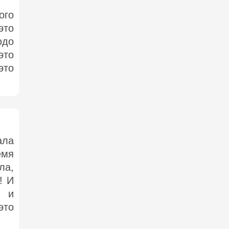
ого
это
юдо
это
это
ла
мя
ла,
! И
 и
это