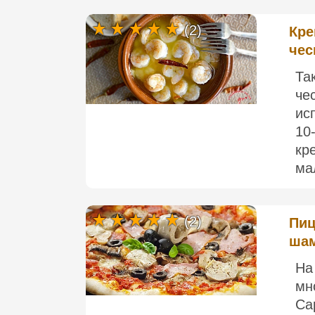
(2)
Кре
чес
Та
че
ис
10
кр
ма
(2)
Пиц
шам
На
мн
Ca