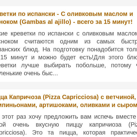
ветки по испански - С оливковым маслом и
ноком (Gambas al ajillo) - всего за 15 минут!
кие креветки по испански с оливковым масло
сноком считаются одним из самых быст
панских блюд. На подготовку понадобится тол
-15 минут и можно будет есть!Для этого бл
еветки лучше выбирать побольше, потому 
ленькие очень быс...
ца Капричоза (Pizza Capricciosa) с ветчиной,
пиньонами, артишоками, оливками и сыро
 этот раз хочу предложить вам испечь вместе
ой очень вкусную пиццу капричиоза (Pi
pricciosa). Это та пицца, которая практиче