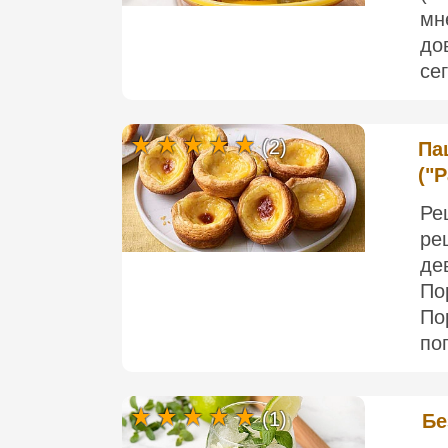
мн
до
се
(2)
Па
("P
Ре
ре
де
По
По
по
(1)
Бе