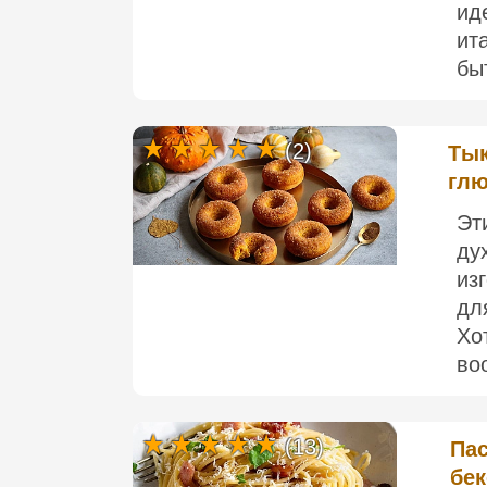
ид
ит
быт
(2)
Тык
глю
Эт
ду
из
дл
Хо
во
(13)
Пас
бе