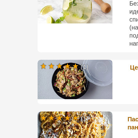
Бе
ид
сп
(н
по
нап
(1)
Це
(1)
Пас
па