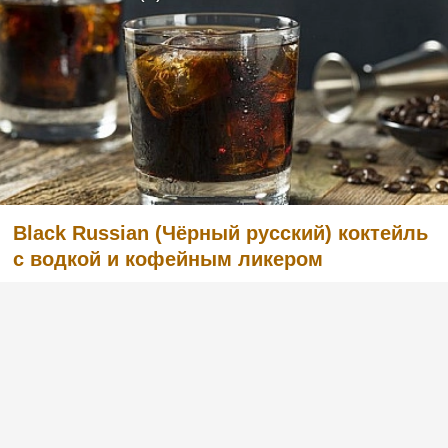
Black Russian (Чёрный русский) коктейль
с водкой и кофейным ликером
Легкий в приготовлении, но в то же время
очень вкусный коктейль с английским
названием Black Russian «Чёрный русский».
Готовится из водки и кофейного ликера.
Попробуйте и вы, этот рецепт вас не
разочарует. :)