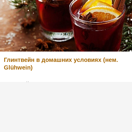
Глинтвейн в домашних условиях (нем.
Glühwein)
Глинтвейн - или иначе горячее или
«пылающее» вино - идеально согреет вас
долгими осенними или зимними вечерами.
Это национальная гордость немцев и
австрийцев, алкогольный напиток с очень
глубокими традициями употребления
алкоголя, обычно пьющийся в к...