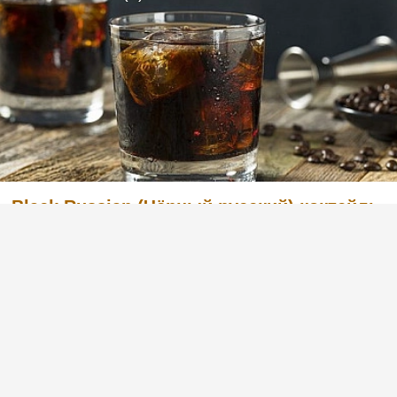
Black Russian (Чёрный русский) коктейль
с водкой и кофейным ликером
Легкий в приготовлении, но в то же время
очень вкусный коктейль с английским
названием Black Russian «Чёрный русский».
Готовится из водки и кофейного ликера.
Попробуйте и вы, этот рецепт вас не
разочарует. :)