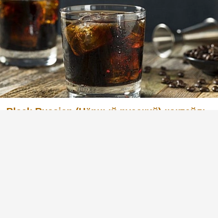
Black Russian (Чёрный русский) коктейль
с водкой и кофейным ликером
Легкий в приготовлении, но в то же время
очень вкусный коктейль с английским
названием Black Russian «Чёрный русский».
Готовится из водки и кофейного ликера.
Попробуйте и вы, этот рецепт вас не
разочарует. :)