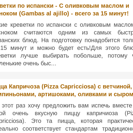
ветки по испански - С оливковым маслом и
ноком (Gambas al ajillo) - всего за 15 минут!
кие креветки по испански с оливковым масло
сноком считаются одним из самых быст
панских блюд. На подготовку понадобится тол
-15 минут и можно будет есть!Для этого бл
еветки лучше выбирать побольше, потому 
ленькие очень быс...
ца Капричоза (Pizza Capricciosa) с ветчиной,
пиньонами, артишоками, оливками и сыро
 этот раз хочу предложить вам испечь вместе
ой очень вкусную пиццу капричиоза (Pi
pricciosa). Это та пицца, которая практиче
еально соответствует стандартам традицион