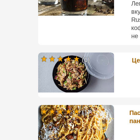
Ле
вк
Ru
ко
не 
(1)
Це
(1)
Пас
па