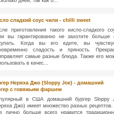
колько дней, так как о...
сло сладкий соус чили - chilli sweet
сле приготовления такого кисло-сладкого со
ли вы гарантированно не захотите больше 
купать. Когда вы его едите, вы чувству
новременно сладость и пряность. Прекра
иправляет самые разные блюда. Также его мо
пользовать в качес...
гер Неряха Джо (Sloppy Joe) - домашний
ргер с говяжьим фаршем
пулярный в США домашний бургер Sloppy 
еряха Джо) имеет множество разных рецептов.
е лично больше всего нравится традиционн