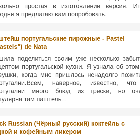
вольно простая в изготовлении версия. Ит
годня я предлагаю вам попробовать.
штейш португальские пирожные - Pastel
asteis") de Nata
шила поделиться своим уже несколько забы
цептом португальской кухни. Я узнала об этом
вушки, когда мне пришлось ненадолго пожит
ртугалии.Всем, наверное, известно, чт
ртугалии много блюд из трески, но оч
пулярна там паштель...
ck Russian (Чёрный русский) коктейль с
дкой и кофейным ликером