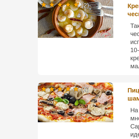
(2)
Кре
чес
Та
че
ис
10
кр
ма
(2)
Пиц
шам
На
мн
Ca
ид