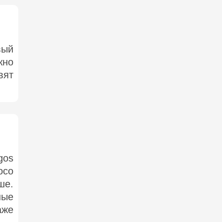
вый
жно
вят
gos
осо
ше.
ные
аже