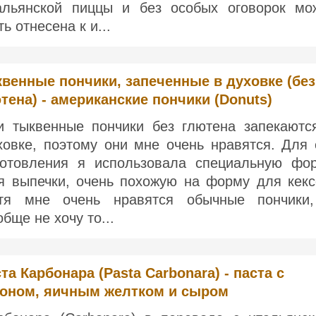
альянской пиццы и без особых оговорок мо
ь отнесена к и...
венные пончики, запеченные в духовке (без
тена) - американские пончики (Donuts)
и тыквенные пончики без глютена запекаютс
ховке, поэтому они мне очень нравятся. Для 
готовления я использовала специальную фо
я выпечки, очень похожую на форму для кекс
тя мне очень нравятся обычные пончики
обще не хочу то...
та Карбонара (Pasta Carbonara) - паста с
коном, яичным желтком и сыром