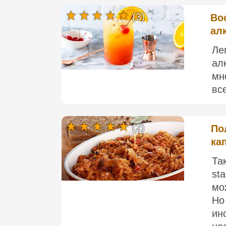
(3)
Во
ал
Ле
ал
мн
все
(2)
По
ка
Та
st
мо
Но
ин