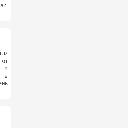
ак,
тым
 от
ь в
о в
ень