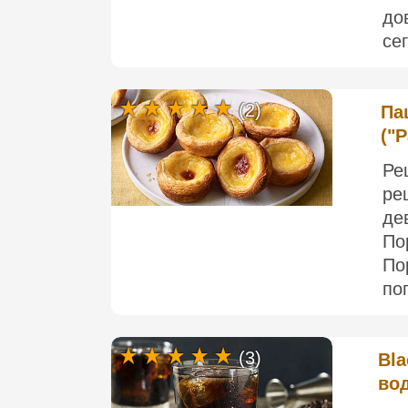
до
се
(2)
Па
("P
Ре
ре
де
По
По
по
(3)
Bla
во