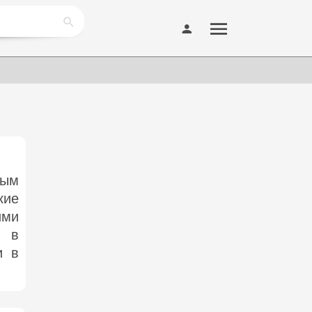
ным
кие
ими
о в
и в