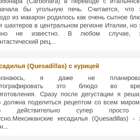
рбонара (Carbonara) в переводе с итальянск
начала бы угольную печь. Считается, что 
юдо из макарон родилось как очень сытное бл
я шахтеров в центральном регионе Италии, но 
чно не известно. В любом случае, 
нтастический рец...
садилья (Quesadillas) с курицей
ризнаюсь, я даже не планирова
отографировать это блюдо во вре
иготовления. Сразу после дегустации я реши
о должна поделиться рецептом со всем миром
то действительно супер просто
усно.Мексиканские кесадилья (Quesadillas) - 
н...