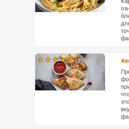
Ка
оз
бл
дл
то
фа
(1)
Ке
П
ф
пр
чт
э
вк
фа