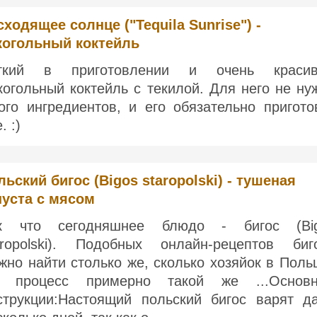
сходящее солнце ("Tequila Sunrise") -
когольный коктейль
гкий в приготовлении и очень краси
когольный коктейль с текилой. Для него не ну
ого ингредиентов, и его обязательно пригото
. :)
льский бигос (Bigos staropolski) - тушеная
пуста с мясом
к что сегодняшнее блюдо - бигос (Bi
aropolski). Подобных онлайн-рецептов биг
жно найти столько же, сколько хозяйок в Поль
 процесс примерно такой же ...Основ
струкции:Настоящий польский бигос варят д