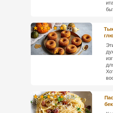
ит
быт
(2)
Тык
глю
Эт
ду
из
дл
Хо
во
(13)
Пас
бе