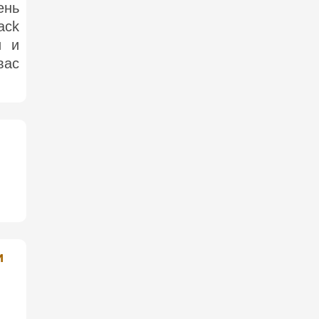
ень
ack
и и
вас
и