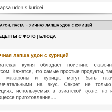
АРОН, ПАСТА
ЯИЧНАЯ ЛАПША УДОН С КУРИЦЕЙ
РЕЦЕПТЫ С ФОТО | БЛЮДА
чная лапша удон с курицей
иатская кухня обладает поистине сказоч
усом. Кажется, что самые простые продукты, та
к макароны и курица, могут быть так
мечательными на вкус. Секрет не тольк
ециях, используемых в азиатской кухне, но 
оцессе приготовления....