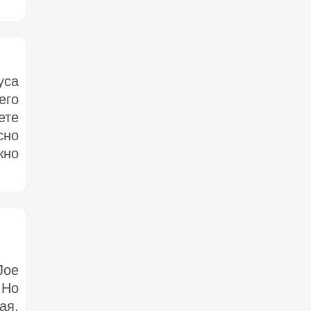
уса
его
ете
сно
жно
Joe
 Но
ая,