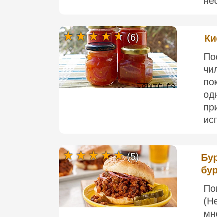
нес
(6)
Ки
По
чи
по
од
пр
ис
(5)
Бур
бу
По
(Н
мн