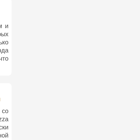
м и
рых
ько
юда
что
м
 со
zza
ски
ной