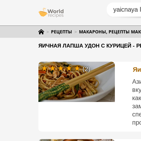
РЕЦЕПТЫ
МАКАРОНЫ, РЕЦЕПТЫ МАК
ЯИЧНАЯ ЛАПША УДОН С КУРИЦЕЙ - 
(2)
Яи
Аз
вк
ка
за
сп
пр