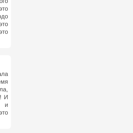
ого
это
юдо
это
это
ла
мя
ла,
! И
 и
это