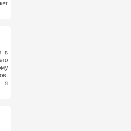
жет
я в
его
рму
ов.
, я