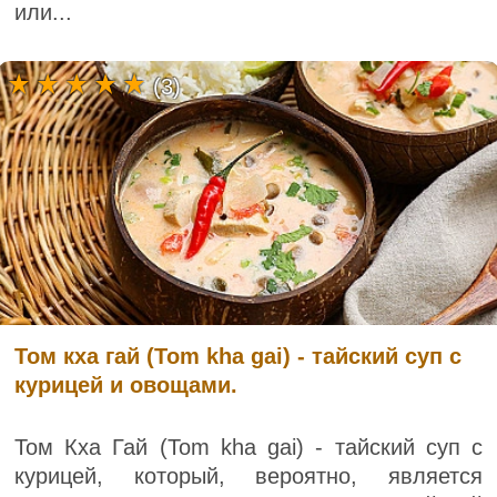
или...
(3)
Том кха гай (Tom kha gai) - тайский суп с
курицей и овощами.
Том Кха Гай (Tom kha gai) - тайский суп с
курицей, который, вероятно, является