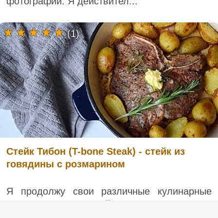
фотографии. Я действител...
(1)
Стейк Тибон (T-bone Steak) - стейк из
говядины с розмарином
Я продолжу свои различные кулинарные
эксперименты со стейками из говядины. Я,
наверное, уже сказала, что для хорошего