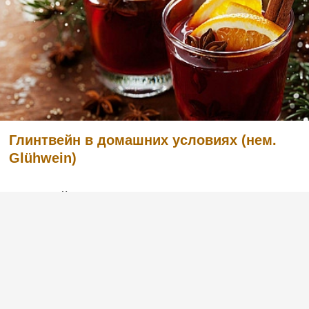
Глинтвейн в домашних условиях (нем.
Glühwein)
Глинтвейн - или иначе горячее или
«пылающее» вино - идеально согреет вас
долгими осенними или зимними вечерами.
Это национальная гордость немцев и
австрийцев, алкогольный напиток с очень
глубокими традициями употребления
алкоголя, обычно пьющийся в к...