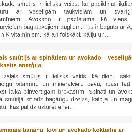
kado smūtijs ir lielisks veids, kā papildināt ikdi
turu ar veselīgām taukvielām un svarīg
tamīniem. Avokado ir pazīstams kā viens
urvielām bagātākajiem augļiem. Tas ir bagāts ar A
n K vitamīniem, kā arī folskābi, kāliju un...
ais smūtijs ar spinātiem un avokado – veselīgā
kastis enerģijai
s zaļais smūtijs ir lielisks veids, kā dienu sākt
ēcīgu vitamīnu un minerālvielu devu, īpaši tad,
kst laika pilnvērtīgām brokastīm. Spināti un avok
ā smūtijā sniedz bagātīgu dzelzs, kalcija un magn
tu, kas palīdz uzturēt ener...
ēmīgais banānu, kivi un avokado kokteilis ar