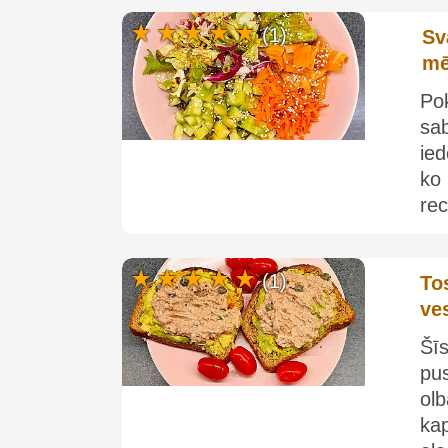
(1)
Sv
mē
Po
sab
ie
ko
rec
(1)
To
ves
Šī
pu
ol
ka