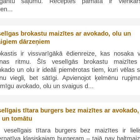
egantu sāļumu. Receptes pamatā ir vienkār
ien...
elīgas brokastu maizītes ar avokado, olu un
aigiem dārzeņiem
okastis ir vissvarīgākā ēdienreize, kas nosaka v
enas ritmu. Šīs veselīgās brokastu maizītes
kado un olu ir ideāli piemērotas tiem, kuri vēlas 
nu viegli, bet sātīgi. Apvienojot ķelmēnu rupjmai
mīgu avokado, olu un svaigus d...
elīgais tītara burgers bez maizītes ar avokado,
u un tomātu
s veselīgais tītara burgers bez maizītes ir lieli
ernatīva klasiskajam burgeram – tajā nav baltmaiz