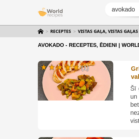
RECEPTES
VISTAS GAĻA, VISTAS GAĻAS
AVOKADO - RECEPTES, ĒDIENI | WORL
(1)
Gr
va
Šī 
un
be
nez
vis