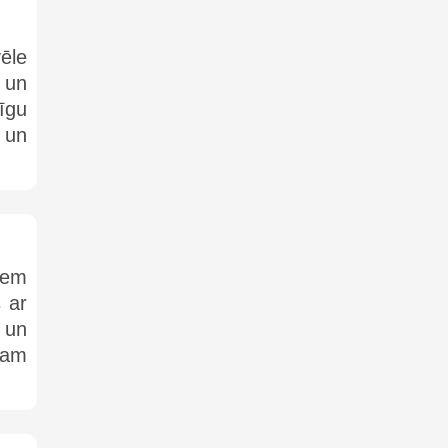
vēle
 un
īgu
 un
iem
s ar
i un
tam