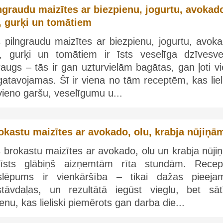
ngraudu maizītes ar biezpienu, jogurtu, avokad
, gurķi un tomātiem
 pilngraudu maizītes ar biezpienu, jogurtu, avoka
u, gurķi un tomātiem ir īsts veselīga dzīvesve
augs – tās ir gan uzturvielām bagātas, gan ļoti vi
atavojamas. Šī ir viena no tām receptēm, kas liel
ieno garšu, veselīgumu u...
okastu maizītes ar avokado, olu, krabja nūjiņā
 brokastu maizītes ar avokado, olu un krabja nūji
 īsts glābiņš aizņemtām rīta stundām. Recep
slēpums ir vienkāršība – tikai dažas pieeja
stāvdaļas, un rezultātā iegūst vieglu, bet sāt
enu, kas lieliski piemērots gan darba die...