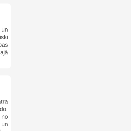
 un
ski
bas
ajā
tra
do,
 no
 un