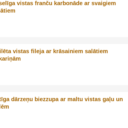
selīga vistas franču karbonāde ar svaigiem
lātiem
ilēta vistas fileja ar krāsainiem salātiem
kariņām
tīga dārzeņu biezzupa ar maltu vistas gaļu un
llēm