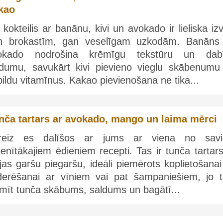
kao
 kokteilis ar banānu, kivi un avokado ir lieliska iz
n brokastīm, gan veselīgam uzkodām. Banāns
okado nodrošina krēmīgu tekstūru un dab
ldumu, savukārt kivi pievieno vieglu skābenumu
ildu vitamīnus. Kakao pievienošana ne tika...
nča tartars ar avokado, mango un laima mērci
reiz es dalīšos ar jums ar viena no sav
ienītākajiem ēdieniem recepti. Tas ir tunča tartar
jas garšu piegaršu, ideāli piemērots koplietošana
derēšanai ar vīniem vai pat šampaniešiem, jo 
mīt tunča skābums, saldums un bagātī...