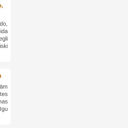
o,
do,
ida
egli
iski
m
ņām
tes
mas
īgu