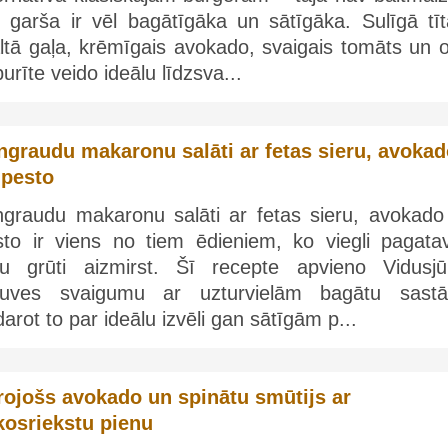
t garša ir vēl bagātīgāka un sātīgāka. Sulīgā tīt
ltā gaļa, krēmīgais avokado, svaigais tomāts un o
urīte veido ideālu līdzsva...
lngraudu makaronu salāti ar fetas sieru, avoka
 pesto
lngraudu makaronu salāti ar fetas sieru, avokado
sto ir viens no tiem ēdieniem, ko viegli pagatav
ču grūti aizmirst. Šī recepte apvieno Vidusjū
rtuves svaigumu ar uzturvielām bagātu sastā
arot to par ideālu izvēli gan sātīgām p...
rojošs avokado un spinātu smūtijs ar
kosriekstu pienu