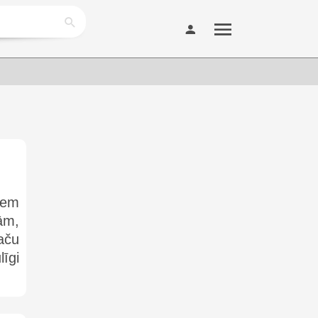
tiem
ām,
aču
īgi