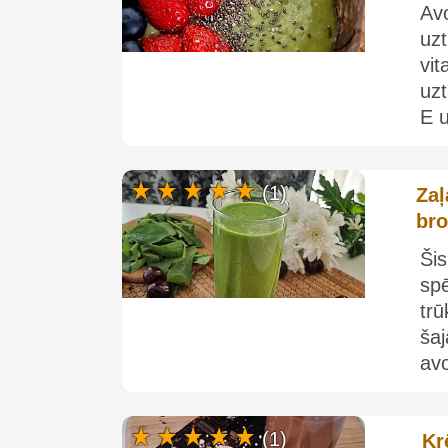
Avo
uz
vi
uzt
E u
(1)
Zaļ
bro
Ši
sp
trū
šaj
avo
(1)
Kr