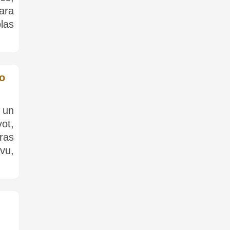
ara
las
do
 un
ot,
ras
vu,