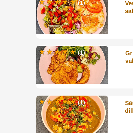
(1)
Ve
sa
(1)
Gr
va
(1)
Sā
di