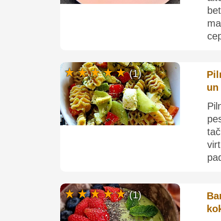
be
ma
cep
(1)
Pi
un
Pi
pe
ta
vi
pad
(1)
Ba
ko