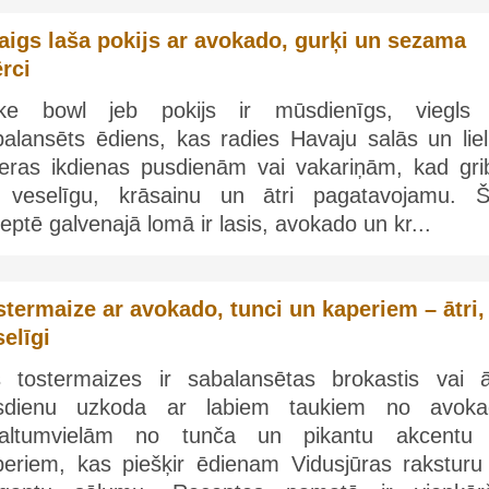
aigs laša pokijs ar avokado, gurķi un sezama
rci
ke bowl jeb pokijs ir mūsdienīgs, viegls
alansēts ēdiens, kas radies Havaju salās un lieli
deras ikdienas pusdienām vai vakariņām, kad gri
 veselīgu, krāsainu un ātri pagatavojamu. Š
eptē galvenajā lomā ir lasis, avokado un kr...
stermaize ar avokado, tunci un kaperiem – ātri,
elīgi
s tostermaizes ir sabalansētas brokastis vai ā
sdienu uzkoda ar labiem taukiem no avoka
baltumvielām no tunča un pikantu akcentu
periem, kas piešķir ēdienam Vidusjūras raksturu