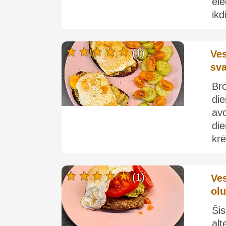
el
ikd
(1)
Ves
sv
Br
di
avo
die
krē
(1)
Ves
ol
Ši
alt