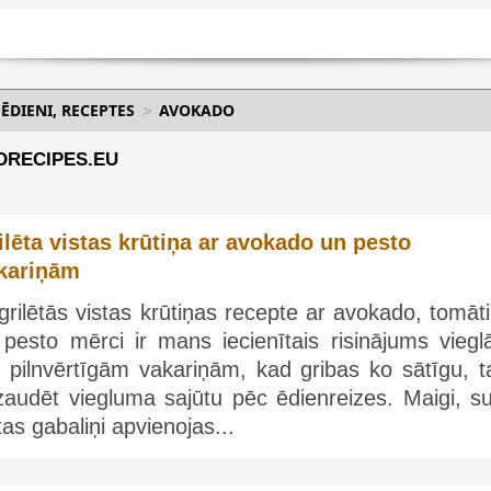
 ĒDIENI, RECEPTES
AVOKADO
DRECIPES.EU
ilēta vistas krūtiņa ar avokado un pesto
kariņām
grilētās vistas krūtiņas recepte ar avokado, tomā
 pesto mērci ir mans iecienītais risinājums viegl
t pilnvērtīgām vakariņām, kad gribas ko sātīgu, t
audēt viegluma sajūtu pēc ēdienreizes. Maigi, sul
tas gabaliņi apvienojas...