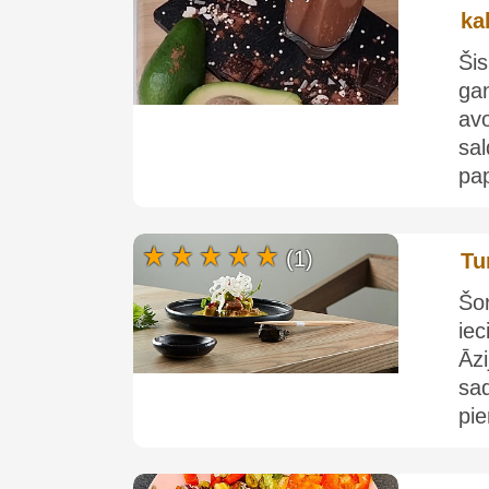
ka
Šis
ga
av
sa
pap
(1)
Tu
Šo
iec
Āzi
sa
pie