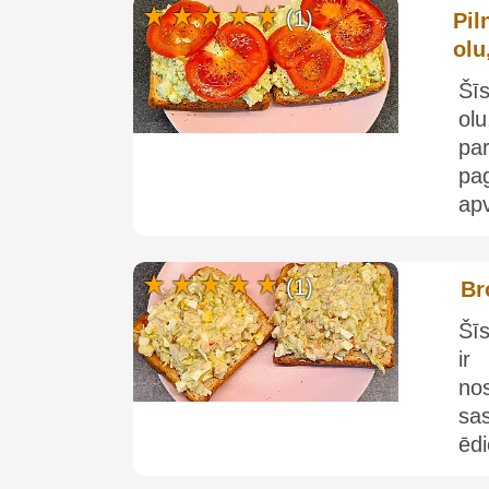
(1)
Pil
olu
Šīs
ol
par
pag
apv
(1)
Br
Šīs
ir
no
sa
ēdi