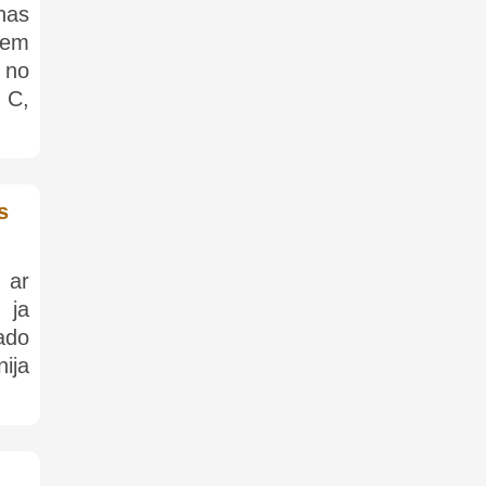
enas
iem
 no
, C,
s
 ar
 ja
ado
ija