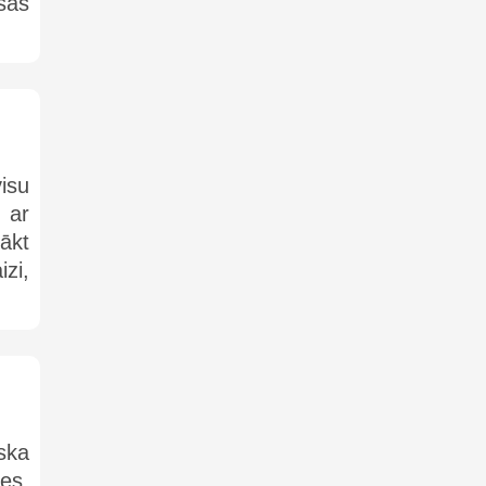
šas
isu
 ar
sākt
zi,
ska
es,