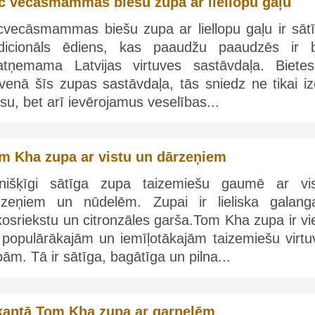
c vecāsmammas biešu zupa ar liellopu gaļu
cvecāsmammas biešu zupa ar liellopu gaļu ir sātī
adicionāls ēdiens, kas paaudžu paaudzēs ir bi
atņemama Latvijas virtuves sastāvdaļa. Bietes
venā šīs zupas sastāvdaļa, tās sniedz ne tikai iz
su, bet arī ievērojamus veselības...
m Kha zupa ar vistu un dārzeņiem
īnišķīgi sātīga zupa taizemiešu gaumē ar vis
rzeņiem un nūdelēm. Zupai ir lieliska galanga
osriekstu un citronzāles garša.Tom Kha zupa ir vi
 populārākajām un iemīļotākajām taizemiešu virtu
ām. Tā ir sātīga, bagātīga un pilna...
kantā Tom Kha zupa ar garnelēm