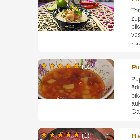
To
zu
pi
ves
- s
(1)
Pu
Pu
ēd
pik
au
Gal
(1)
Bi