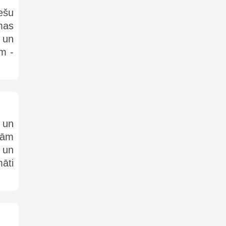
iešu
mas
 un
m -
 un
nām
 un
āti