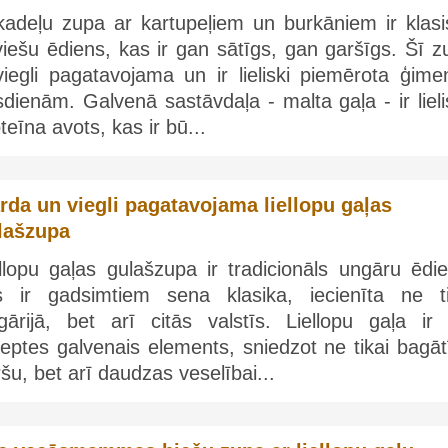
ikadeļu zupa ar kartupeļiem un burkāniem ir klasi
viešu ēdiens, kas ir gan sātīgs, gan garšīgs. Šī 
viegli pagatavojama un ir lieliski piemērota ģime
dienām. Galvenā sastāvdaļa - malta gaļa - ir liel
teīna avots, kas ir bū...
rda un viegli pagatavojama liellopu gaļas
lašzupa
llopu gaļas gulašzupa ir tradicionāls ungāru ēdie
s ir gadsimtiem sena klasika, iecienīta ne ti
gārijā, bet arī citās valstīs. Liellopu gaļa ir 
eptes galvenais elements, sniedzot ne tikai bagāt
šu, bet arī daudzas veselībai...