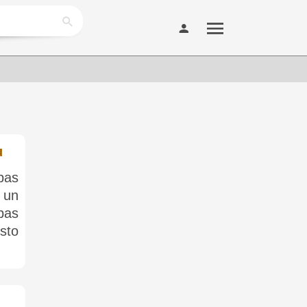
u
pas
 un
bas
sto