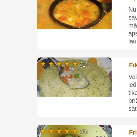
Nu 
sa
mā
aps
lau
(1)
Fi
Va
le
ti
br
sāt
(1)
Fr