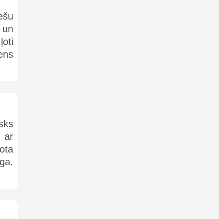
ešu
 un
oti
iens
sks
 ar
rota
ga.