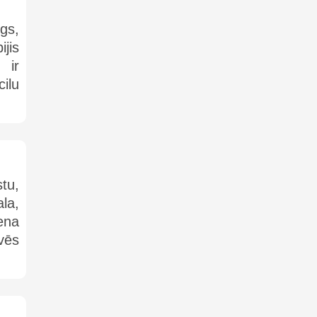
gs,
jis
 ir
cilu
tu,
la,
ena
vēs