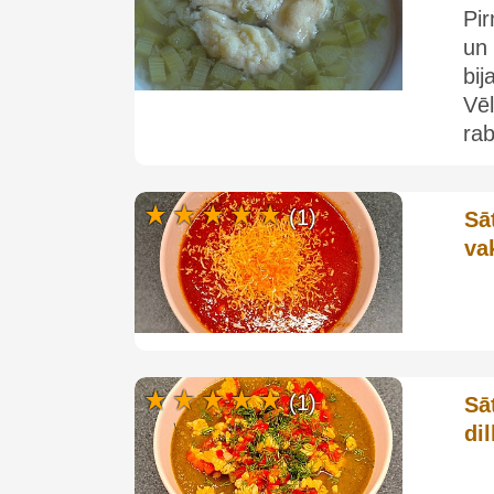
Pi
un
bi
Vē
rab
(1)
Sā
va
(1)
Sā
di