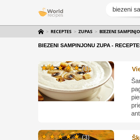
RECEPTES
ZUPAS
BIEZENI SAMPINJ
BIEZENI SAMPINJONU ZUPA - RECEPTE
(1)
Vi
Ša
pa
pi
pr
ant
(3)
Šķ