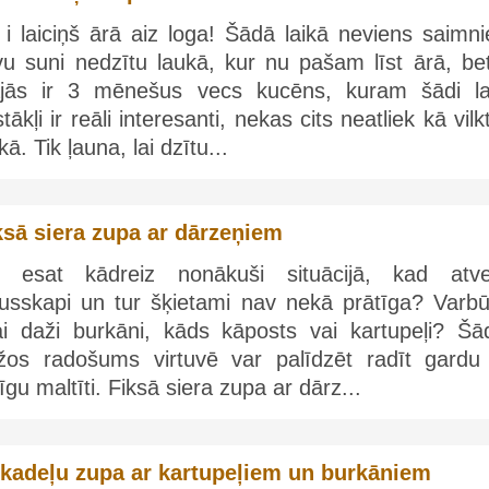
i laiciņš ārā aiz loga! Šādā laikā neviens saimni
vu suni nedzītu laukā, kur nu pašam līst ārā, bet
jās ir 3 mēnešus vecs kucēns, kuram šādi la
tākļi ir reāli interesanti, nekas cits neatliek kā vilk
kā. Tik ļauna, lai dzītu...
ksā siera zupa ar dārzeņiem
i esat kādreiz nonākuši situācijā, kad atve
dusskapi un tur šķietami nav nekā prātīga? Varbūt
kai daži burkāni, kāds kāposts vai kartupeļi? Šā
īžos radošums virtuvē var palīdzēt radīt gardu
īgu maltīti. Fiksā siera zupa ar dārz...
ikadeļu zupa ar kartupeļiem un burkāniem