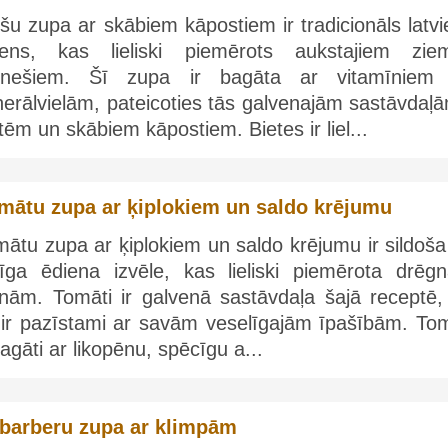
šu zupa ar skābiem kāpostiem ir tradicionāls latv
iens, kas lieliski piemērots aukstajiem zie
nešiem. Šī zupa ir bagāta ar vitamīniem
erālvielām, pateicoties tās galvenajām sastāvdaļā
tēm un skābiem kāpostiem. Bietes ir liel...
mātu zupa ar ķiplokiem un saldo krējumu
ātu zupa ar ķiplokiem un saldo krējumu ir sildoša
tīga ēdiena izvēle, kas lieliski piemērota drēg
enām. Tomāti ir galvenā sastāvdaļa šajā receptē,
e ir pazīstami ar savām veselīgajām īpašībām. Tom
bagāti ar likopēnu, spēcīgu a...
barberu zupa ar klimpām