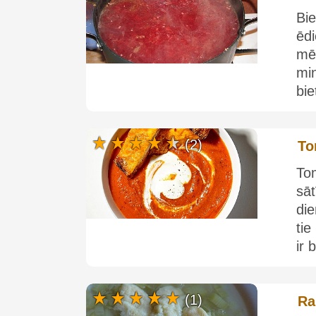
Bie
ēd
mē
min
bie
(2)
To
Tom
sā
di
ti
ir 
(1)
Ra