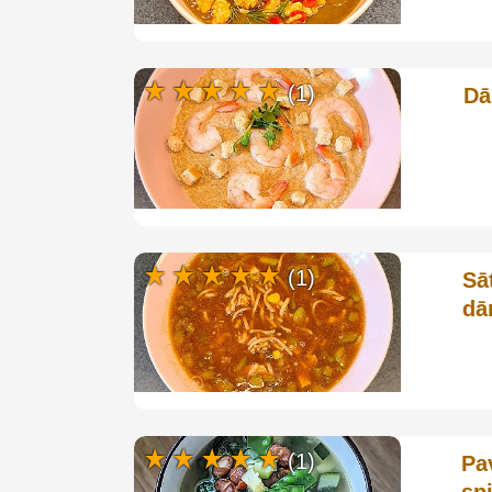
(1)
Dā
(1)
Sā
dā
(1)
Pa