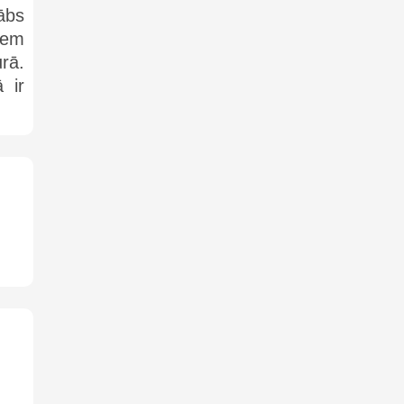
ābs
iem
rā.
 ir