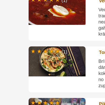
(1)
Ve
Ve
tr
ne
gal
krā
(1)
To
Br
dā
kok
no
zup
(2)
Pi