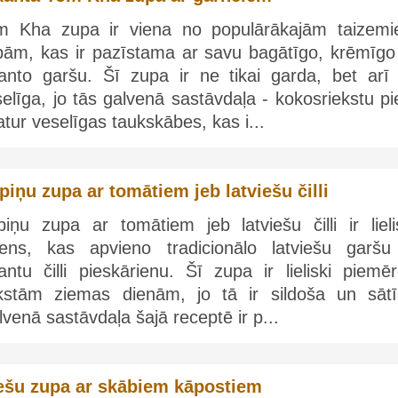
m Kha zupa ir viena no populārākajām taizemi
pām, kas ir pazīstama ar savu bagātīgo, krēmīgo
kanto garšu. Šī zupa ir ne tikai garda, bet arī ļ
elīga, jo tās galvenā sastāvdaļa - kokosriekstu p
atur veselīgas taukskābes, kas i...
piņu zupa ar tomātiem jeb latviešu čilli
piņu zupa ar tomātiem jeb latviešu čilli ir lieli
iens, kas apvieno tradicionālo latviešu garšu
antu čilli pieskārienu. Šī zupa ir lieliski piemē
kstām ziemas dienām, jo tā ir sildoša un sātī
venā sastāvdaļa šajā receptē ir p...
ešu zupa ar skābiem kāpostiem