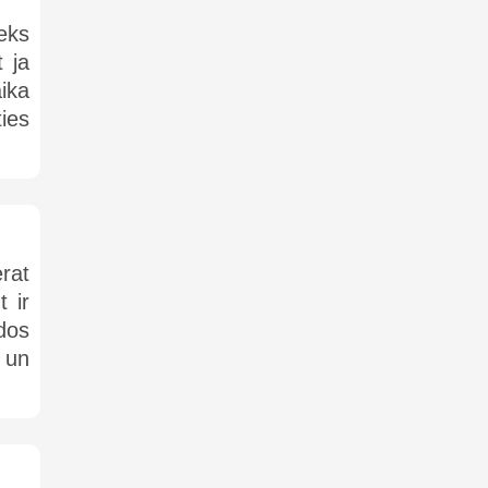
eks
 ja
ika
ties
rat
 ir
dos
 un