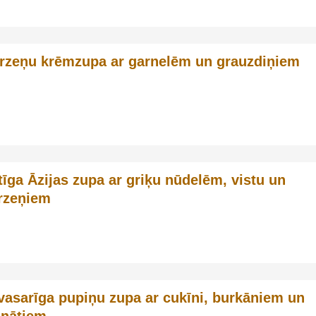
rzeņu krēmzupa ar garnelēm un grauzdiņiem
tīga Āzijas zupa ar griķu nūdelēm, vistu un
rzeņiem
vasarīga pupiņu zupa ar cukīni, burkāniem un