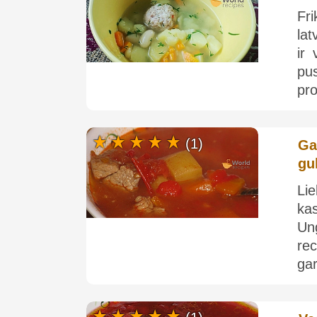
Fr
lat
ir 
pus
pro
(1)
Ga
gu
Lie
ka
Un
rec
gar