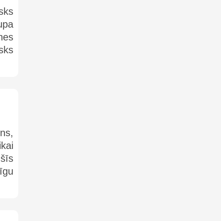
sks
zupa
nes
isks
ns,
kai
šīs
īgu