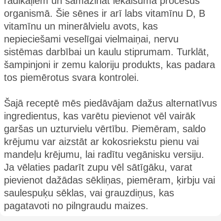
radikāļiem un samazināt iekaisuma procesus
organismā. Šie sēnes ir arī labs vitamīnu D, B
vitamīnu un minerālvielu avots, kas
nepieciešami veselīgai vielmaiņai, nervu
sistēmas darbībai un kaulu stiprumam. Turklāt,
šampinjoni ir zemu kaloriju produkts, kas padara
tos piemērotus svara kontrolei.
Šajā receptē mēs piedāvājam dažus alternatīvus
ingredientus, kas varētu pievienot vēl vairāk
garšas un uzturvielu vērtību. Piemēram, saldo
krējumu var aizstāt ar kokosriekstu pienu vai
mandeļu krējumu, lai radītu vegānisku versiju.
Ja vēlaties padarīt zupu vēl sātīgāku, varat
pievienot dažādas sēkliņas, piemēram, ķirbju vai
saulespuķu sēklas, vai grauzdiņus, kas
pagatavoti no pilngraudu maizes.