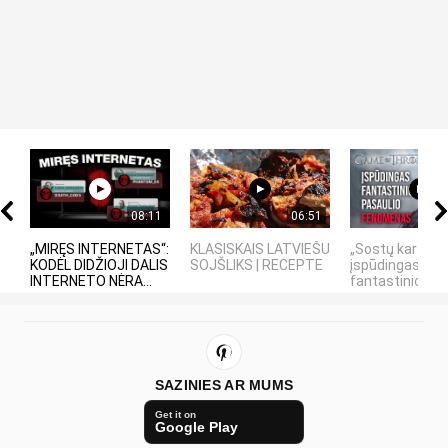
08:11
06:51
„MIRĘS INTERNETAS“:
KLASISKAIS LATVIEŠU
„Sostų karai" -
KODĖL DIDŽIOJI DALIS
SOJŠLIKS | RECEPTE
įspūdingas
INTERNETO NĖRA...
fantastinio pasa
SAZINIES AR MUMS
Get it on
Google Play