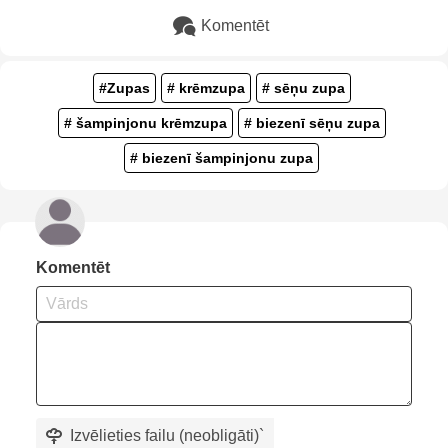
Komentēt
#Zupas
# krēmzupa
# sēņu zupa
# šampinjonu krēmzupa
# biezenī sēņu zupa
# biezenī šampinjonu zupa
Komentēt
Izvēlieties failu (neobligāti)
`