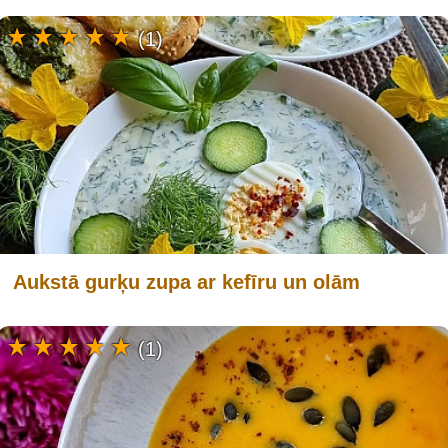
(1)
Aukstā gurķu zupa ar kefīru un olām
(1)