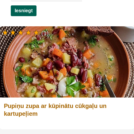
Iesniegt
(1)
Pupiņu zupa ar kūpinātu cūkgaļu un
kartupeļiem