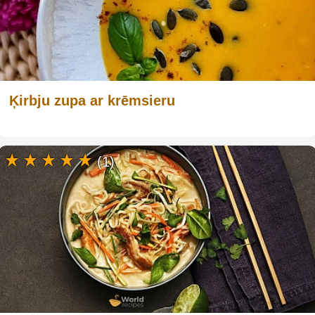
Ķirbju zupa ar krēmsieru
(1)