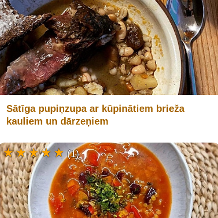
Sātīga pupiņzupa ar kūpinātiem brieža
kauliem un dārzeņiem
(1)