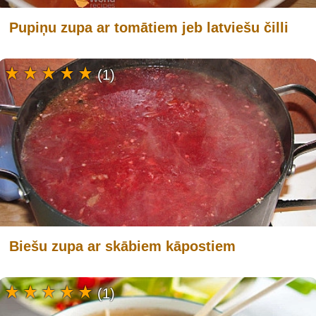
Pupiņu zupa ar tomātiem jeb latviešu čilli
(1)
Biešu zupa ar skābiem kāpostiem
(1)