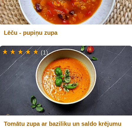
Lēču - pupiņu zupa
(1)
Tomātu zupa ar baziliku un saldo krējumu