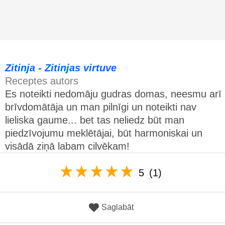
Zitinja - Zitinjas virtuve
Receptes autors
Es noteikti nedomāju gudras domas, neesmu arī
brīvdomātāja un man pilnīgi un noteikti nav
lieliska gaume... bet tas neliedz būt man
piedzīvojumu meklētājai, būt harmoniskai un
visādā ziņā labam cilvēkam!
5
(1)
Saglabāt