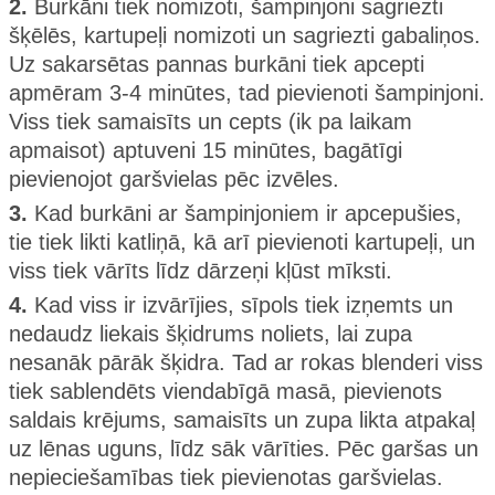
2.
Burkāni tiek nomizoti, šampinjoni sagriezti
šķēlēs, kartupeļi nomizoti un sagriezti gabaliņos.
Uz sakarsētas pannas burkāni tiek apcepti
apmēram 3-4 minūtes, tad pievienoti šampinjoni.
Viss tiek samaisīts un cepts (ik pa laikam
apmaisot) aptuveni 15 minūtes, bagātīgi
pievienojot garšvielas pēc izvēles.
3.
Kad burkāni ar šampinjoniem ir apcepušies,
tie tiek likti katliņā, kā arī pievienoti kartupeļi, un
viss tiek vārīts līdz dārzeņi kļūst mīksti.
4.
Kad viss ir izvārījies, sīpols tiek izņemts un
nedaudz liekais šķidrums noliets, lai zupa
nesanāk pārāk šķidra. Tad ar rokas blenderi viss
tiek sablendēts viendabīgā masā, pievienots
saldais krējums, samaisīts un zupa likta atpakaļ
uz lēnas uguns, līdz sāk vārīties. Pēc garšas un
nepieciešamības tiek pievienotas garšvielas.