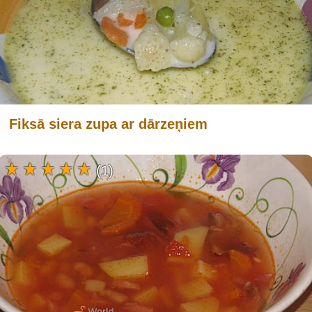
Fiksā siera zupa ar dārzeņiem
(1)