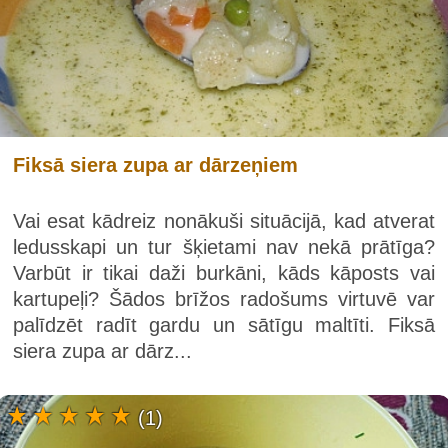
Fiksā siera zupa ar dārzeņiem
Vai esat kādreiz nonākuši situācijā, kad atverat
ledusskapi un tur šķietami nav nekā prātīga?
Varbūt ir tikai daži burkāni, kāds kāposts vai
kartupeļi? Šādos brīžos radošums virtuvē var
palīdzēt radīt gardu un sātīgu maltīti. Fiksā
siera zupa ar dārz...
(1)