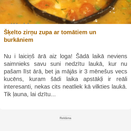
Šķelto zirņu zupa ar tomātiem un
burkāniem
Nu i laiciņš ārā aiz loga! Šādā laikā neviens
saimnieks savu suni nedzītu laukā, kur nu
pašam līst ārā, bet ja mājās ir 3 mēnešus vecs
kucēns, kuram šādi laika apstākļi ir reāli
interesanti, nekas cits neatliek kā vilkties laukā.
Tik ļauna, lai dzītu...
Reklāma