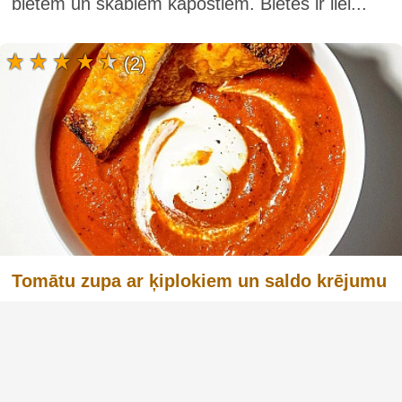
bietēm un skābiem kāpostiem. Bietes ir liel...
(2)
Tomātu zupa ar ķiplokiem un saldo krējumu
Tomātu zupa ar ķiplokiem un saldo krējumu ir
sildoša un sātīga ēdiena izvēle, kas lieliski
piemērota drēgnām dienām. Tomāti ir galvenā
sastāvdaļa šajā receptē, un tie ir pazīstami ar