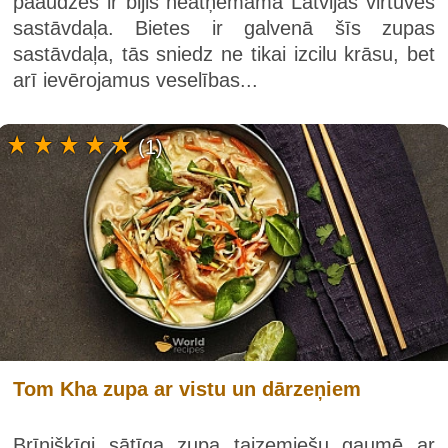
paaudzēs ir bijis neatņemama Latvijas virtuves
sastāvdaļa. Bietes ir galvenā šīs zupas
sastāvdaļa, tās sniedz ne tikai izcilu krāsu, bet
arī ievērojamus veselības...
(1)
Tom Kha zupa ar vistu un dārzeņiem
Brīnišķīgi sātīga zupa taizemiešu gaumē ar