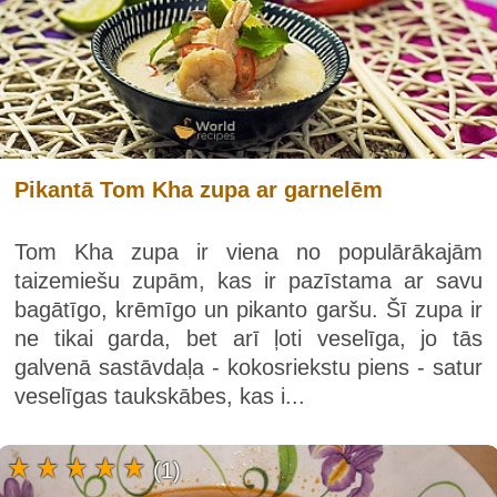
Pikantā Tom Kha zupa ar garnelēm
Tom Kha zupa ir viena no populārākajām
taizemiešu zupām, kas ir pazīstama ar savu
bagātīgo, krēmīgo un pikanto garšu. Šī zupa ir
ne tikai garda, bet arī ļoti veselīga, jo tās
galvenā sastāvdaļa - kokosriekstu piens - satur
veselīgas taukskābes, kas i...
(1)