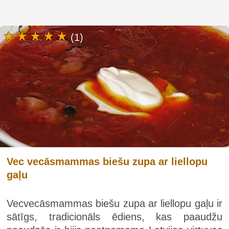
(1)
Vec vecāsmammas biešu zupa ar liellopu
gaļu
Vecvecāsmammas biešu zupa ar liellopu gaļu ir
sātīgs, tradicionāls ēdiens, kas paaudžu