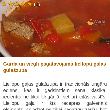
(1)
Garda un viegli pagatavojama liellopu gaļas
gulašzupa
Liellopu gaļas gulašzupa ir tradicionāls ungāru
ēdiens, kas ir gadsimtiem sena klasika,
iecienīta ne tikai Ungārijā, bet arī citās valstīs.
Liellopu gaļa ir šīs receptes galvenais
elements, sniedzot ne tikai bagātīgu garšu, bet