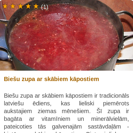
(1)
Biešu zupa ar skābiem kāpostiem
Biešu zupa ar skābiem kāpostiem ir tradicionāls
latviešu ēdiens, kas lieliski piemērots
aukstajiem ziemas mēnešiem. Šī zupa ir
bagāta ar vitamīniem un minerālvielām,
pateicoties tās galvenajām sastāvdaļām -