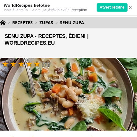
WorldRecipes lietotne
×
Atvērt lietotnē
Instalējiet mūsu lietotni, lai ātrāk piekļūtu receptēm.
RECEPTES
ZUPAS
SENU ZUPA
SENU ZUPA - RECEPTES, ĒDIENI |
WORLDRECIPES.EU
(1)