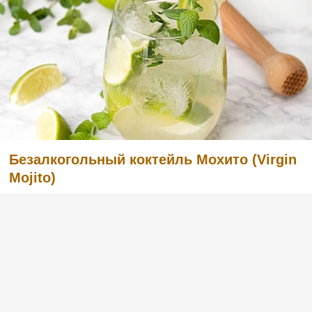
Безалкогольный коктейль Мохито (Virgin
Mojito)
Безалкогольный коктейль Virgin Mojito -
просто идеальная альтернатива для тех, кто
обычно не пьет спиртные напитки или не
готов пить его в этот вечер (например,
вынужден водить машину). Перед подачей
этого коктейля обязательно добавьте в