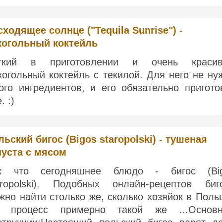
сходящее солнце ("Tequila Sunrise") -
когольный коктейль
гкий в приготовлении и очень краси
когольный коктейль с текилой. Для него не ну
ого ингредиентов, и его обязательно пригото
. :)
льский бигос (Bigos staropolski) - тушеная
пуста с мясом
к что сегодняшнее блюдо - бигос (Bi
aropolski). Подобных онлайн-рецептов биг
жно найти столько же, сколько хозяйок в Поль
 процесс примерно такой же ...Основ