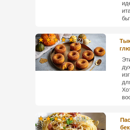
ид
ит
быт
(2)
Тык
глю
Эт
ду
из
дл
Хо
во
(13)
Пас
бе