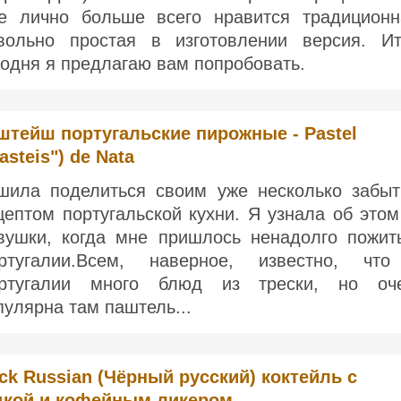
е лично больше всего нравится традиционн
вольно простая в изготовлении версия. Ит
годня я предлагаю вам попробовать.
штейш португальские пирожные - Pastel
asteis") de Nata
шила поделиться своим уже несколько забы
цептом португальской кухни. Я узнала об этом
вушки, когда мне пришлось ненадолго пожит
ртугалии.Всем, наверное, известно, чт
ртугалии много блюд из трески, но оч
пулярна там паштель...
ck Russian (Чёрный русский) коктейль с
дкой и кофейным ликером