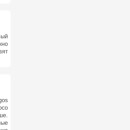
вый
жно
вят
gos
осо
ше.
ные