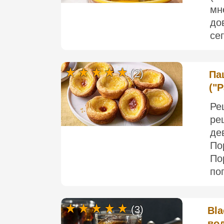
мн
до
се
(2)
Па
("P
Ре
ре
де
По
По
по
(3)
Bla
во