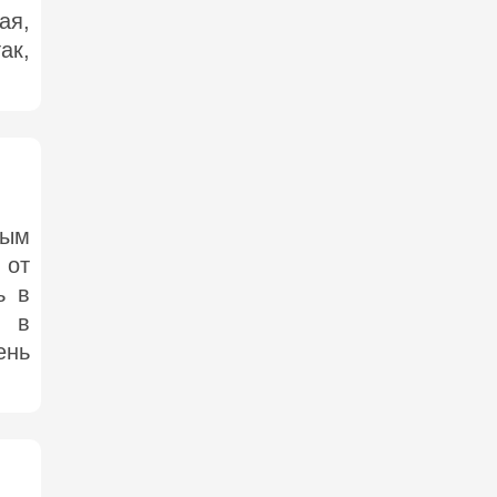
ая,
ак,
тым
 от
ь в
о в
ень