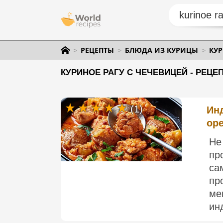
РЕЦЕПТЫ
БЛЮДА ИЗ КУРИЦЫ
КУР
КУРИНОЕ РАГУ С ЧЕЧЕВИЦЕЙ - РЕЦЕ
(1)
Инд
ор
Не
пр
са
пр
ме
ин