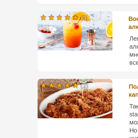
(3)
Во
ал
Ле
ал
мн
все
(2)
По
ка
Та
st
мо
Но