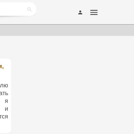
м,
блю
ать
, я
й и
тся