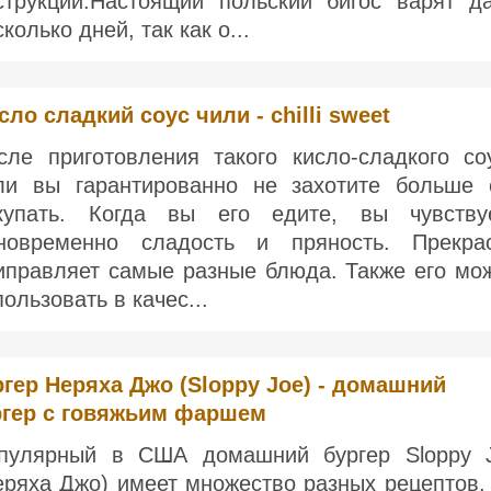
струкции:Настоящий польский бигос варят д
колько дней, так как о...
сло сладкий соус чили - chilli sweet
сле приготовления такого кисло-сладкого со
ли вы гарантированно не захотите больше 
купать. Когда вы его едите, вы чувству
новременно сладость и пряность. Прекра
иправляет самые разные блюда. Также его мо
пользовать в качес...
гер Неряха Джо (Sloppy Joe) - домашний
ргер с говяжьим фаршем
пулярный в США домашний бургер Sloppy 
еряха Джо) имеет множество разных рецептов.