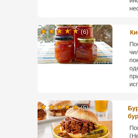
ин
нес
(6)
Ки
По
чи
по
од
пр
ис
(5)
Бур
бу
По
(Н