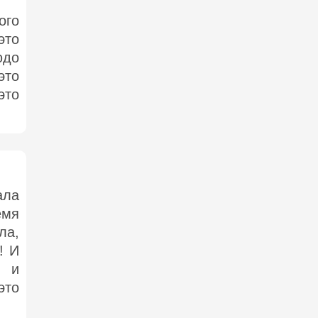
ого
это
юдо
это
это
ла
мя
ла,
! И
 и
это