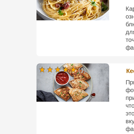
Ка
оз
бл
дл
то
фа
(1)
Ке
П
ф
пр
чт
э
вк
фа