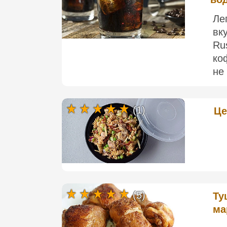
Ле
вк
Ru
ко
не 
(1)
Це
(5)
Ту
ма