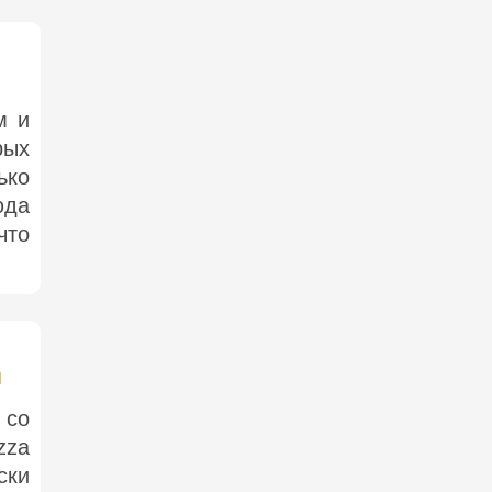
м и
рых
ько
юда
что
м
 со
zza
ски