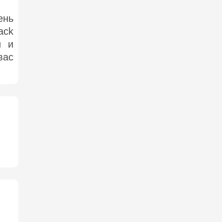
ень
ack
и и
вас