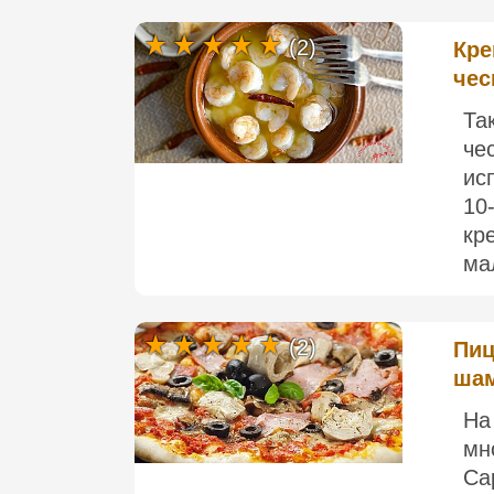
(2)
Кре
чес
Та
че
ис
10
кр
ма
(2)
Пиц
шам
На
мн
Ca