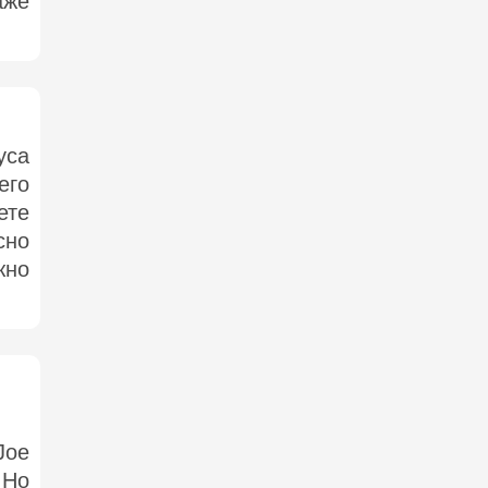
аже
уса
его
ете
сно
жно
Joe
 Но