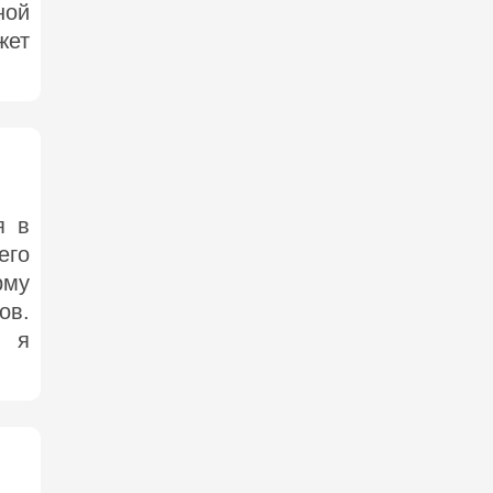
ной
жет
я в
его
рму
ов.
, я