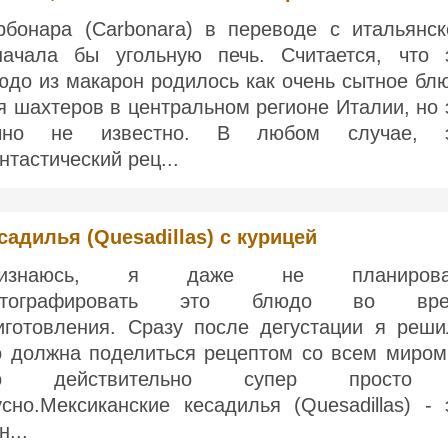
рбонара (Carbonara) в переводе с итальянск
начала бы угольную печь. Считается, что 
юдо из макарон родилось как очень сытное бл
я шахтеров в центральном регионе Италии, но 
чно не известно. В любом случае, 
нтастический рец...
садилья (Quesadillas) с курицей
ризнаюсь, я даже не планирова
отографировать это блюдо во вре
иготовления. Сразу после дегустации я реши
о должна поделиться рецептом со всем миром
то действительно супер просто
усно.Мексиканские кесадилья (Quesadillas) - 
н...