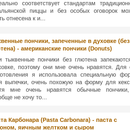
еально соответствует стандартам традицион
альянской пиццы и без особых оговорок мо
ь отнесена к и...
венные пончики, запеченные в духовке (без
тена) - американские пончики (Donuts)
и тыквенные пончики без глютена запекаютс
ховке, поэтому они мне очень нравятся. Для 
готовления я использовала специальную фо
я выпечки, очень похожую на форму для кекс
тя мне очень нравятся обычные пончики
обще не хочу то...
та Карбонара (Pasta Carbonara) - паста с
коном, яичным желтком и сыром