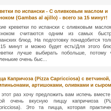
ветки по испански - С оливковым маслом и
ноком (Gambas al ajillo) - всего за 15 минут!
кие креветки по испански с оливковым масло
сноком считаются одним из самых быст
панских блюд. На подготовку понадобится тол
-15 минут и можно будет есть!Для этого бл
еветки лучше выбирать побольше, потому 
ленькие очень быс...
ца Капричоза (Pizza Capricciosa) с ветчиной,
пиньонами, артишоками, оливками и сыро
 этот раз хочу предложить вам испечь вместе
ой очень вкусную пиццу капричиоза (Pi
pricciosa). Это та пицца, которая практиче