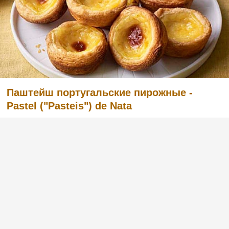
Паштейш португальские пирожные -
Pastel ("Pasteis") de Nata
Решила поделиться своим уже несколько
забытым рецептом португальской кухни. Я
узнала об этом от девушки, когда мне
пришлось ненадолго пожить в
Португалии.Всем, наверное, известно, что в
Португалии много блюд из трески, но очень
популярна там паштель...