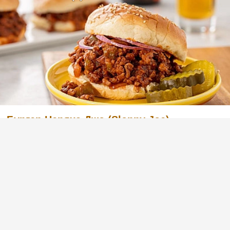
Бургер Неряха Джо (Sloppy Joe) -
домашний бургер с говяжьим фаршем
Популярный в США домашний бургер Sloppy
Joe (Неряха Джо) имеет множество разных
рецептов. Но мне лично больше всего
нравится традиционная, довольно простая в
изготовлении версия. Итак, сегодня я
предлагаю вам попробовать.