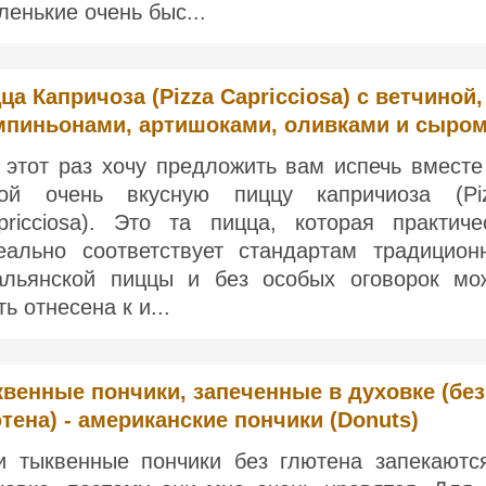
ленькие очень быс...
ца Капричоза (Pizza Capricciosa) с ветчиной,
пиньонами, артишоками, оливками и сыро
 этот раз хочу предложить вам испечь вместе
ой очень вкусную пиццу капричиоза (Pi
pricciosa). Это та пицца, которая практиче
еально соответствует стандартам традицион
альянской пиццы и без особых оговорок мо
ь отнесена к и...
венные пончики, запеченные в духовке (без
тена) - американские пончики (Donuts)
и тыквенные пончики без глютена запекаютс