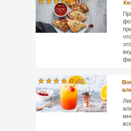
(1)
Ке
П
ф
пр
чт
э
вк
фа
(3)
Во
ал
Ле
ал
мн
все