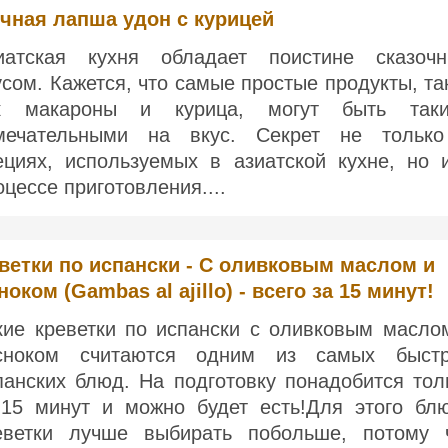
чная лапша удон с курицей
иатская кухня обладает поистине сказоч
усом. Кажется, что самые простые продукты, та
к макароны и курица, могут быть так
мечательными на вкус. Секрет не тольк
ециях, используемых в азиатской кухне, но 
оцессе приготовления....
ветки по испански - С оливковым маслом и
ноком (Gambas al ajillo) - всего за 15 минут!
кие креветки по испански с оливковым масло
сноком считаются одним из самых быст
панских блюд. На подготовку понадобится тол
-15 минут и можно будет есть!Для этого бл
еветки лучше выбирать побольше, потому 