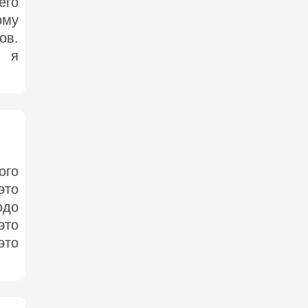
его
рму
ов.
, я
ого
это
юдо
это
это