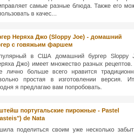
иправляет самые разные блюда. Также его мо
пользовать в качес...
гер Неряха Джо (Sloppy Joe) - домашний
ргер с говяжьим фаршем
пулярный в США домашний бургер Sloppy 
еряха Джо) имеет множество разных рецептов.
е лично больше всего нравится традиционн
вольно простая в изготовлении версия. Ит
годня я предлагаю вам попробовать.
штейш португальские пирожные - Pastel
asteis") de Nata
шила поделиться своим уже несколько забы