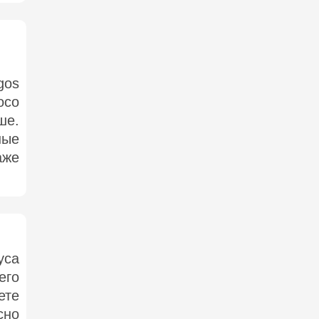
gos
осо
ше.
ные
аже
уса
его
ете
сно