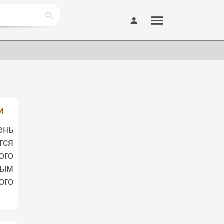
и
ень
тся
ого
ным
ого