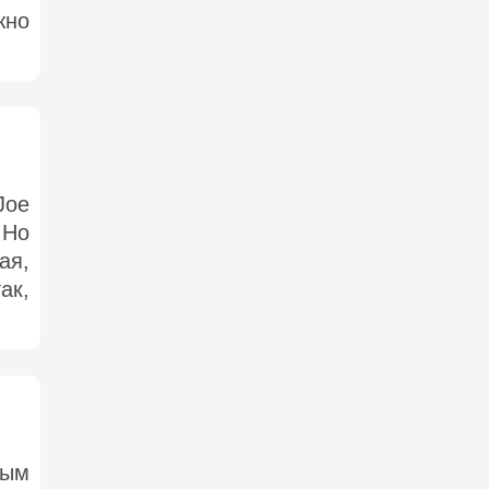
жно
Joe
 Но
ая,
ак,
тым