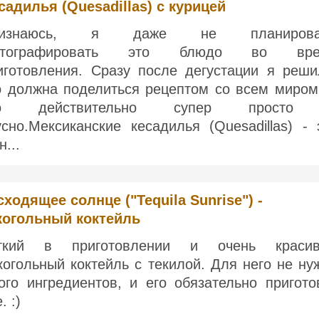
садилья (Quesadillas) с курицей
ризнаюсь, я даже не планирова
отографировать это блюдо во вре
иготовления. Сразу после дегустации я реши
о должна поделиться рецептом со всем миром
то действительно супер просто
усно.Мексиканские кесадилья (Quesadillas) - 
н...
сходящее солнце ("Tequila Sunrise") -
когольный коктейль
гкий в приготовлении и очень краси
когольный коктейль с текилой. Для него не ну
ого ингредиентов, и его обязательно пригото
. :)