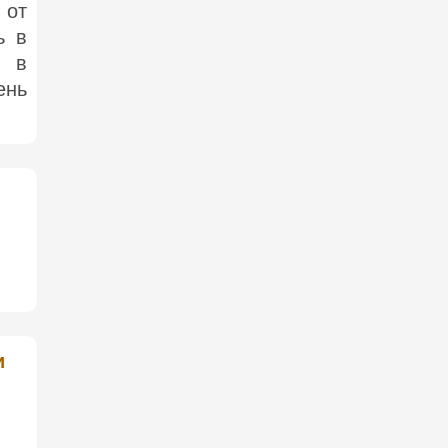
 от
ь в
о в
ень
и