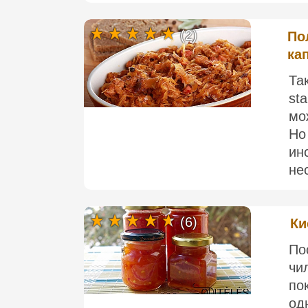
(2)
По
ка
Та
st
мо
Но
ин
нес
(6)
Ки
По
чи
по
од