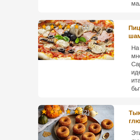
ма
(2)
Пиц
шам
На
мн
Ca
ид
ит
быт
(2)
Тык
глю
Эт