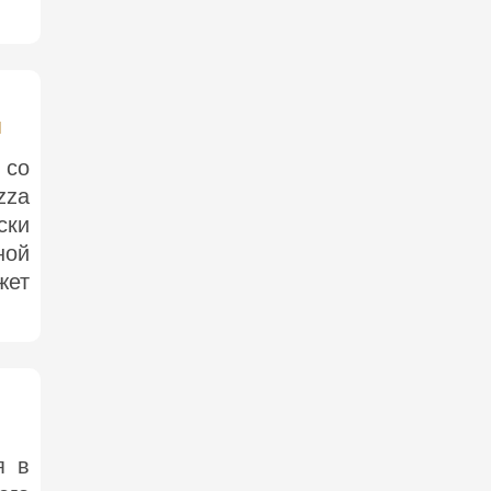
м
 со
zza
ски
ной
жет
я в