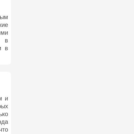
ным
кие
ими
о в
и в
м и
рых
ько
юда
что