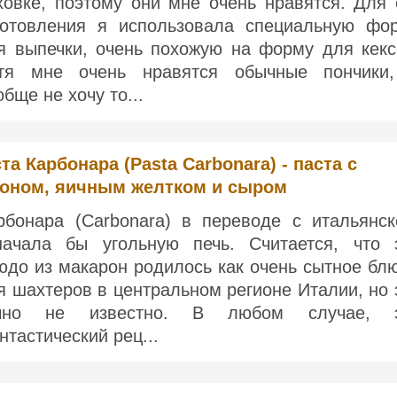
ховке, поэтому они мне очень нравятся. Для 
готовления я использовала специальную фо
я выпечки, очень похожую на форму для кекс
тя мне очень нравятся обычные пончики
обще не хочу то...
та Карбонара (Pasta Carbonara) - паста с
коном, яичным желтком и сыром
рбонара (Carbonara) в переводе с итальянск
начала бы угольную печь. Считается, что 
юдо из макарон родилось как очень сытное бл
я шахтеров в центральном регионе Италии, но 
чно не известно. В любом случае, 
нтастический рец...