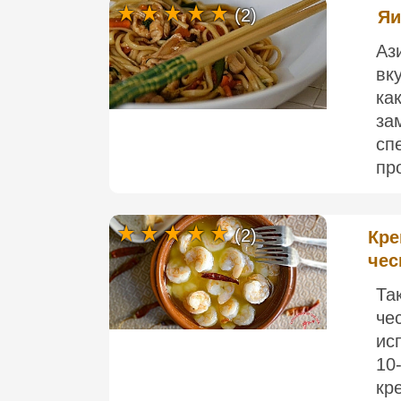
(2)
Яи
Аз
вк
ка
за
сп
пр
(2)
Кре
чес
Та
че
ис
10
кр