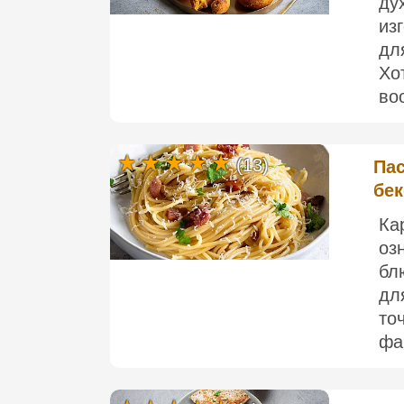
ду
из
дл
Хо
во
(13)
Пас
бе
Ка
оз
бл
дл
то
фа