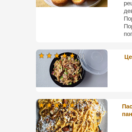
ре
де
По
По
по
(1)
Це
(1)
Пас
па