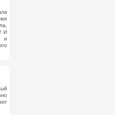
ла
мя
ла,
! И
 и
это
вый
жно
вят