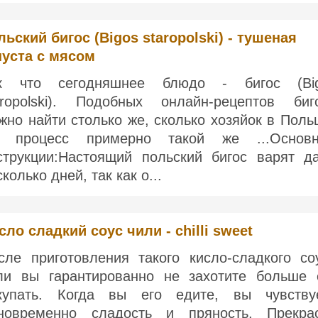
льский бигос (Bigos staropolski) - тушеная
пуста с мясом
к что сегодняшнее блюдо - бигос (Bi
aropolski). Подобных онлайн-рецептов биг
жно найти столько же, сколько хозяйок в Поль
 процесс примерно такой же ...Основ
струкции:Настоящий польский бигос варят д
колько дней, так как о...
сло сладкий соус чили - chilli sweet
сле приготовления такого кисло-сладкого со
ли вы гарантированно не захотите больше 
купать. Когда вы его едите, вы чувству
новременно сладость и пряность. Прекра