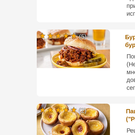
пр
ис
(5)
Бур
бу
По
(Н
мн
до
се
(2)
Па
("P
Ре