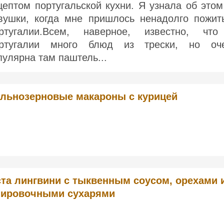
цептом португальской кухни. Я узнала об этом
вушки, когда мне пришлось ненадолго пожит
ртугалии.Всем, наверное, известно, чт
ртугалии много блюд из трески, но оч
пулярна там паштель...
льнозерновые макароны с курицей
та лингвини с тыквенным соусом, орехами 
нировочными сухарями