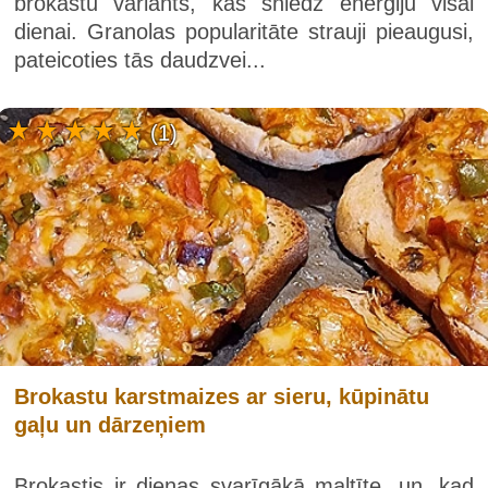
brokastu variants, kas sniedz enerģiju visai
dienai. Granolas popularitāte strauji pieaugusi,
pateicoties tās daudzvei...
(1)
Brokastu karstmaizes ar sieru, kūpinātu
gaļu un dārzeņiem
Brokastis ir dienas svarīgākā maltīte, un, kad