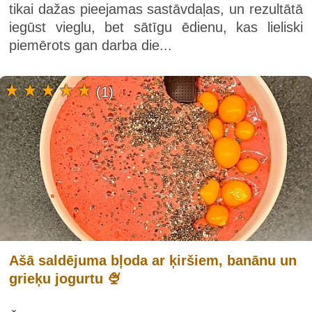
tikai dažas pieejamas sastāvdaļas, un rezultātā
iegūst vieglu, bet sātīgu ēdienu, kas lieliski
piemērots gan darba die...
(1)
Ašā saldējuma bļoda ar ķiršiem, banānu un
grieķu jogurtu 🍨