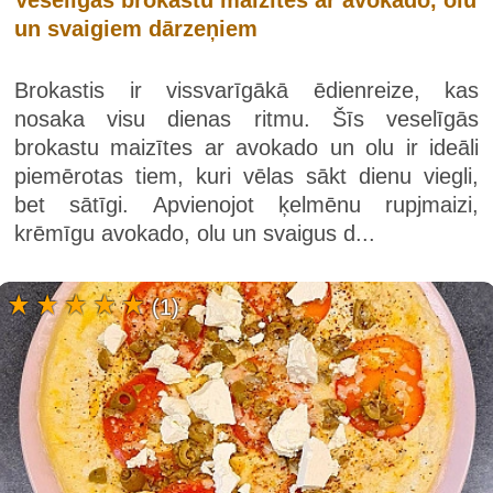
un svaigiem dārzeņiem
Brokastis ir vissvarīgākā ēdienreize, kas
nosaka visu dienas ritmu. Šīs veselīgās
brokastu maizītes ar avokado un olu ir ideāli
piemērotas tiem, kuri vēlas sākt dienu viegli,
bet sātīgi. Apvienojot ķelmēnu rupjmaizi,
krēmīgu avokado, olu un svaigus d...
(1)