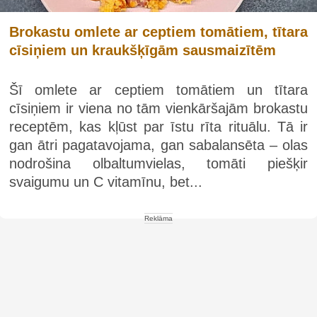
Brokastu omlete ar ceptiem tomātiem, tītara
cīsiņiem un kraukšķīgām sausmaizītēm
Šī omlete ar ceptiem tomātiem un tītara
cīsiņiem ir viena no tām vienkāršajām brokastu
receptēm, kas kļūst par īstu rīta rituālu. Tā ir
gan ātri pagatavojama, gan sabalansēta – olas
nodrošina olbaltumvielas, tomāti piešķir
svaigumu un C vitamīnu, bet...
Reklāma