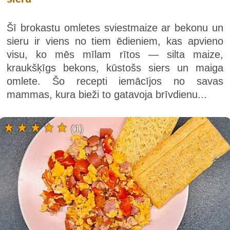
Šī brokastu omletes sviestmaize ar bekonu un
sieru ir viens no tiem ēdieniem, kas apvieno
visu, ko mēs mīlam rītos — silta maize,
kraukšķīgs bekons, kūstošs siers un maiga
omlete. Šo recepti iemācījos no savas
mammas, kura bieži to gatavoja brīvdienu...
(1)