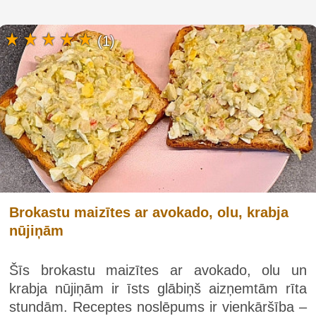
(1)
Brokastu maizītes ar avokado, olu, krabja
nūjiņām
Šīs brokastu maizītes ar avokado, olu un
krabja nūjiņām ir īsts glābiņš aizņemtām rīta
stundām. Receptes noslēpums ir vienkāršība –