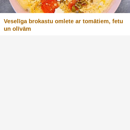
Veselīga brokastu omlete ar tomātiem, fetu
un olīvām
Šī veselīgā brokastu omlete ar tomātiem, fetas
sieru un olīvām ir viens no tiem ēdieniem, kas
pierāda, ka garšīgas brokastis var būt
vienkāršas, ātras un uzturvielām bagātas. Šī
recepte ir ideāli piemērota tiem, kas vēlas sākt
dienu ar sabalansētu ma...
Reklāma