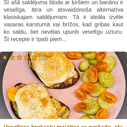
Šī ašā saldējuma bļoda ar ķiršiem un banānu ir
veselīga, ātra un atsvaidzinoša alternatīva
klasiskajam saldējumam. Tā ir ideāla izvēle
vasaras karstumā vai brīžos, kad gribas kaut
ko saldu, bet nevēlas upurēt veselīgu uzturu.
Šī recepte ir īpaši piem...
(1)
Veselīgas brokastu maizītes ar avokado, olu