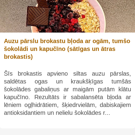
Auzu pārslu brokastu bļoda ar ogām, tumšo
šokolādi un kapučīno (sātīgas un ātras
brokastis)
Šīs brokastis apvieno siltas auzu pārslas,
saldētas ogas un kraukšķīgas tumšās
šokolādes gabaliņus ar maigām putām klātu
kapučīno. Rezultāts ir sabalansēta bļoda ar
lēniem ogļhidrātiem, šķiedrvielām, dabiskajiem
antioksidantiem un nelielu šokolādes r...