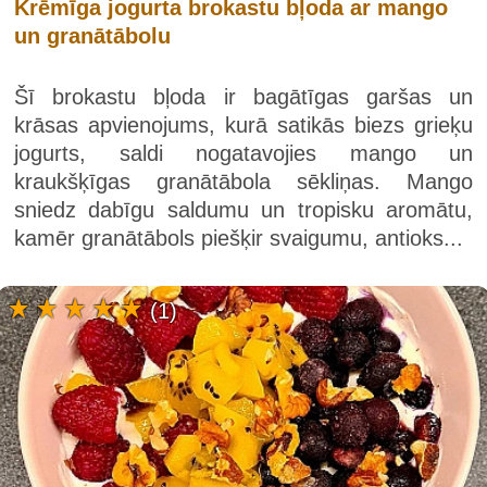
Krēmīga jogurta brokastu bļoda ar mango
un granātābolu
Šī brokastu bļoda ir bagātīgas garšas un
krāsas apvienojums, kurā satikās biezs grieķu
jogurts, saldi nogatavojies mango un
kraukšķīgas granātābola sēkliņas. Mango
sniedz dabīgu saldumu un tropisku aromātu,
kamēr granātābols piešķir svaigumu, antioks...
(1)