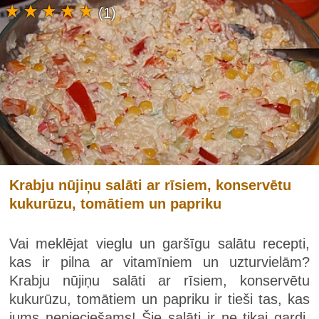
(1)
Krabju nūjiņu salāti ar rīsiem, konservētu
kukurūzu, tomātiem un papriku
Vai meklējat vieglu un garšīgu salātu recepti,
kas ir pilna ar vitamīniem un uzturvielām?
Krabju nūjiņu salāti ar rīsiem, konservētu
kukurūzu, tomātiem un papriku ir tieši tas, kas
jums nepieciešams! Šie salāti ir ne tikai gardi,