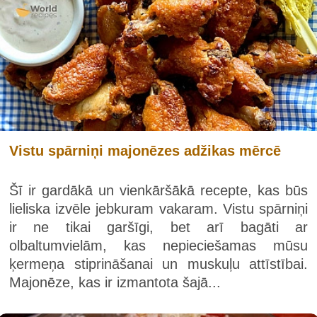
Vistu spārniņi majonēzes adžikas mērcē
Šī ir gardākā un vienkāršākā recepte, kas būs
lieliska izvēle jebkuram vakaram. Vistu spārniņi
ir ne tikai garšīgi, bet arī bagāti ar
olbaltumvielām, kas nepieciešamas mūsu
ķermeņa stiprināšanai un muskuļu attīstībai.
Majonēze, kas ir izmantota šajā...