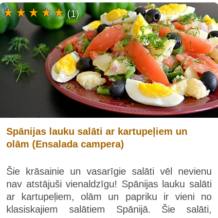
(1)
Spānijas lauku salāti ar kartupeļiem un
olām (Ensalada campera)
Šie krāsainie un vasarīgie salāti vēl nevienu
nav atstājuši vienaldzīgu! Spānijas lauku salāti
ar kartupeļiem, olām un papriku ir vieni no
klasiskajiem salātiem Spānijā. Šie salāti,