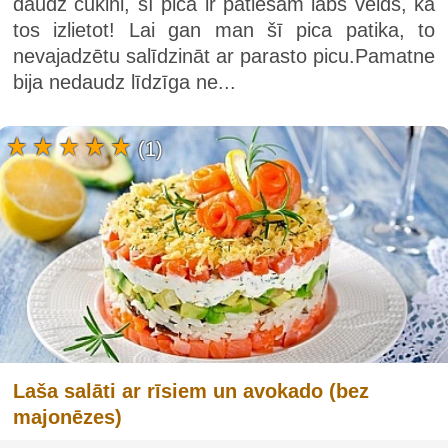
daudz cukini, šī pica ir patiešām labs veids, kā
tos izlietot! Lai gan man šī pica patika, to
nevajadzētu salīdzināt ar parasto picu.Pamatne
bija nedaudz līdzīga ne...
(1)
Laša salāti ar rīsiem un avokado (bez
majonēzes)