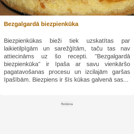
Bezgalgardā biezpienkūka
Biezpienkūkas bieži tiek uzskatītas par
laikietilpīgām un sarežģītām, taču tas nav
attiecināms uz šo recepti. "Bezgalgardā
biezpienkūka" ir īpaša ar savu vienkāršo
pagatavošanas procesu un izcilajām garšas
īpašībām. Biezpiens ir šīs kūkas galvenā sas...
Reklāma