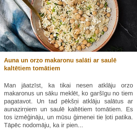
Auna un orzo makaronu salāti ar saulē
kaltētiem tomātiem
Man jāatzīst, ka tikai nesen atklāju orzo
makaronus un sāku meklēt, ko garšīgu no tiem
pagatavot. Un tad pēkšņi atklāju salātus ar
aunazirņiem un saulē kaltētiem tomātiem. Es
tos izmēģināju, un mūsu ģimenei tie ļoti patika.
Tāpēc nodomāju, ka ir pien...