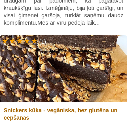
draugam par padomiem, kā pagatavot
kraukšķīgu lasi. Izmēģināju, bija ļoti garšīgi, un
visai ģimenei garšoja, turklāt saņēmu daudz
komplimentu.Mēs ar vīru pēdējā laik...
(1)
Snickers kūka - vegāniska, bez glutēna un
cepšanas