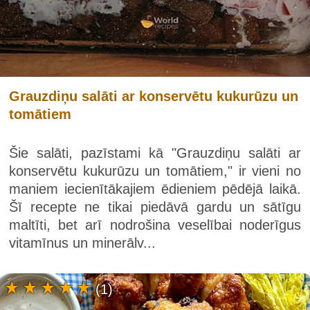
Grauzdiņu salāti ar konservētu kukurūzu un
tomātiem
Šie salāti, pazīstami kā "Grauzdiņu salāti ar
konservētu kukurūzu un tomātiem," ir vieni no
maniem iecienītākajiem ēdieniem pēdējā laikā.
Šī recepte ne tikai piedāvā gardu un sātīgu
maltīti, bet arī nodrošina veselībai noderīgus
vitamīnus un minerālv...
(1)