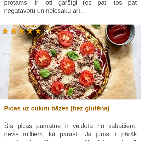
protams, ir ļoti garšīgi (es pati tos pat
negatavotu un neiesaku arī...
(1)
Picas uz cukini bāzes (bez glutēna)
Šīs picas pamatne ir veidota no kabačiem,
nevis miltiem, kā parasti. Ja jums ir pārāk