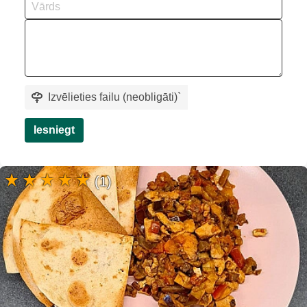
Izvēlieties failu (neobligāti)
`
Iesniegt
(1)