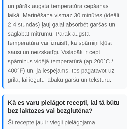
un pārāk augsta temperatūra cepšanas
laikā. Marinēšana vismaz 30 minūtes (ideāli
2-4 stundas) ļauj gaļai absorbēt garšas un
saglabāt mitrumu. Pārāk augsta
temperatūra var izraisīt, ka spārniņi kļūst
sausi un neizskatīgi. Vislabāk ir cept
spārniņus vidējā temperatūrā (ap 200°C /
400°F) un, ja iespējams, tos pagatavot uz
grila, lai iegūtu labāku garšu un tekstūru.
Kā es varu pielāgot recepti, lai tā būtu
bez laktozes vai bezglutēna?
Šī recepte jau ir viegli pielāgojama