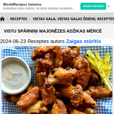
WorldRecipes lietotne
×
Atvērt lietotnē
Instalējiet mūsu lietotni, lai ātrāk piekļūtu receptēm.
RECEPTES
VISTAS GAĻA, VISTAS GAĻAS ĒDIENI, RECEPTE
VISTU SPĀRNIŅI MAJONĒZES ADŽIKAS MĒRCĒ
2024-06-23 Receptes autors
Zaigas stūrītis