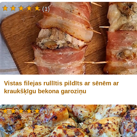
(1)
Vistas filejas rullītis pildīts ar sēnēm ar
kraukšķīgu bekona garoziņu
(1)