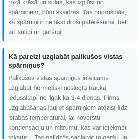
rozā krāsā un sulas, kas izplūst no
spārniņiem, būtu skaidras. Tas nodrošinās,
ka spārniņi ir ne tikai droši patērēšanai, bet
arī sulīgi un garšīgi.
Kā pareizi uzglabāt palikušos vistas
spārniņus?
Palikušos vistas spārniņus ieteicams
uzglabāt hermētiski noslēgtā traukā
ledusskapī ne ilgāk kā 3-4 dienas. Pirms
uzglabāšanas ļaujiet spārniņiem atdzist līdz
istabas temperatūrai, lai novērstu
kondensāciju un mitrumu, kas var ietekmēt
tekstūru. Tas palīdzēs saglabāt to garšu un