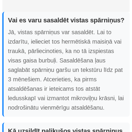
Vai es varu sasaldēt vistas spārniņus?
Jā, vistas spārniņus var sasaldēt. Lai to
izdarītu, ielieciet tos hermētiskā maisiņā vai
traukā, pārliecinoties, ka no tā izspiestas
visas gaisa burbuļi. Sasaldēšana ļaus
saglabāt spārniņu garšu un tekstūru līdz pat
3 mēnešiem. Atcerieties, ka pirms
atsaldēšanas ir ieteicams tos atstāt
ledusskapī vai izmantot mikroviļņu krāsni, lai
nodrošinātu vienmērīgu atsaldēšanu.
Kā uzsildīt palikušos vistas spārniņus,