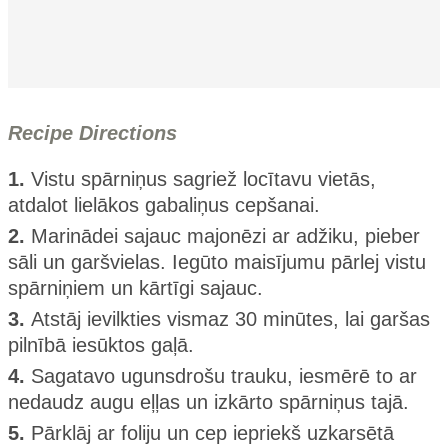
Recipe Directions
1.
Vistu spārniņus sagriež locītavu vietās,
atdalot lielākos gabaliņus cepšanai.
2.
Marinādei sajauc majonēzi ar adžiku, pieber
sāli un garšvielas. Iegūto maisījumu pārlej vistu
spārniņiem un kārtīgi sajauc.
3.
Atstāj ievilkties vismaz 30 minūtes, lai garšas
pilnībā iesūktos gaļā.
4.
Sagatavo ugunsdrošu trauku, iesmērē to ar
nedaudz augu eļļas un izkārto spārniņus tajā.
5.
Pārklāj ar foliju un cep iepriekš uzkarsētā