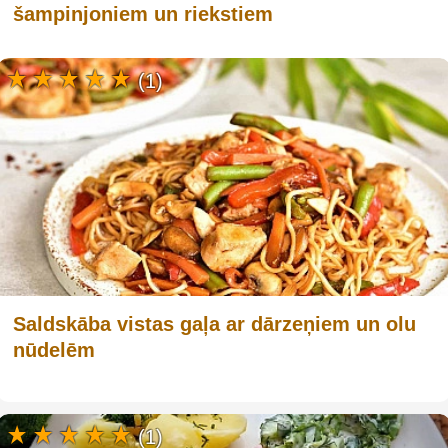
šampinjoniem un riekstiem
(1)
Saldskāba vistas gaļa ar dārzeņiem un olu
nūdelēm
(1)