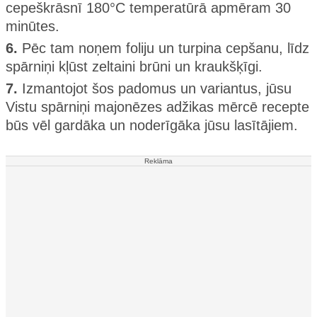
cepeškrāsnī 180°C temperatūrā apmēram 30
minūtes.
6.
Pēc tam noņem foliju un turpina cepšanu, līdz
spārniņi kļūst zeltaini brūni un kraukšķīgi.
7.
Izmantojot šos padomus un variantus, jūsu
Vistu spārniņi majonēzes adžikas mērcē recepte
būs vēl gardāka un noderīgāka jūsu lasītājiem​.
Reklāma