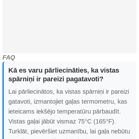
FAQ
Kā es varu pārliecināties, ka vistas
spārniņi ir pareizi pagatavoti?
Lai pārliecinātos, ka vistas spārniņi ir pareizi
gatavoti, izmantojiet gaļas termometru, kas
ieteicams iekšējo temperatūru pārbaudīt.
Vistas gaļai jābūt vismaz 75°C (165°F).
Turklāt, pievēršiet uzmanību, lai gaļa nebūtu