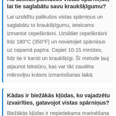
lai tie saglabātu savu kraukšķīgumu?
Lai uzsildītu palikušos vistas spārniņus un
saglabātu to kraukšķīgumu, ieteicams
izmantot cepeškrāsni. Uzsildiet cepeškrāsni
līdz 180°C (350°F) un novietojiet spārniņus
uz cepamā papīra. Cepiet 10-15 minūtes,
līdz tie ir karsti un kraukšķīgi. Šī metode ļauj
atjaunot tekstūru, kas var tikt zaudēta
mikroviļņu krāsns izmantošanas laikā.
Kādas ir biežākās kļūdas, ko vajadzētu
izvairīties, gatavojot vistas spārniņus?
Biežākās kļūdas ir nepietiekama marinēšana