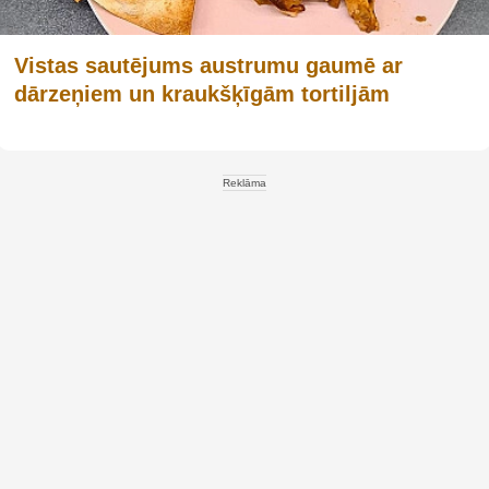
Vistas sautējums austrumu gaumē ar
dārzeņiem un kraukšķīgām tortiljām
Reklāma