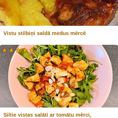
Vistu stilbiņi saldā medus mērcē
(1)
Siltie vistas salāti ar tomātu mērci,