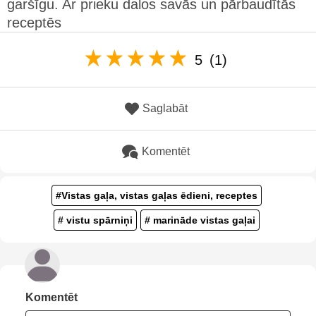
garšīgu. Ar prieku dalos savās un pārbaudītās
receptēs
5
(1)
Saglabāt
Komentēt
#Vistas gaļa, vistas gaļas ēdieni, receptes
# vistu spārniņi
# marināde vistas gaļai
Komentēt