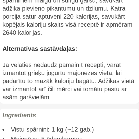
spārniņiem maigu un sulīgu garšu, savukārt
adžika pievieno pikantumu un dziļumu. Katra
porcija satur aptuveni 220 kalorijas, savukārt
kopējais kaloriju skaits visā receptē ir apmēram
2640 kalorijas.
Alternatīvas sastāvdaļas:
Ja vēlaties nedaudz pamainīt recepti, varat
izmantot grieķu jogurtu majonēzes vietā, lai
padarītu to mazāk kaloriju bagātu. Adžikas vietā
var izmantot arī čili mērci vai tomātu pastu ar
asām garšvielām.
Ingredients
Vistu spārniņi: 1 kg (~12 gab.)