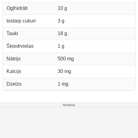
Ogļhidrāti
10 g
tostarp cukuri
3 g
Tauki
18 g
Šķiedrvielas
1 g
Nātrijs
500 mg
Kalcijs
30 mg
Dzelzs
1 mg
Reklāma