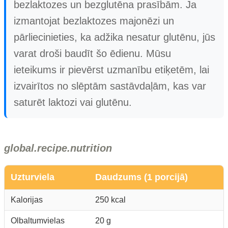
bezlaktozes un bezglutēna prasībām. Ja
izmantojat bezlaktozes majonēzi un
pārliecinieties, ka adžika nesatur glutēnu, jūs
varat droši baudīt šo ēdienu. Mūsu
ieteikums ir pievērst uzmanību etiķetēm, lai
izvairītos no slēptām sastāvdaļām, kas var
saturēt laktozi vai glutēnu.
global.recipe.nutrition
Uzturviela
Daudzums (1 porcijā)
Kalorijas
250 kcal
Olbaltumvielas
20 g