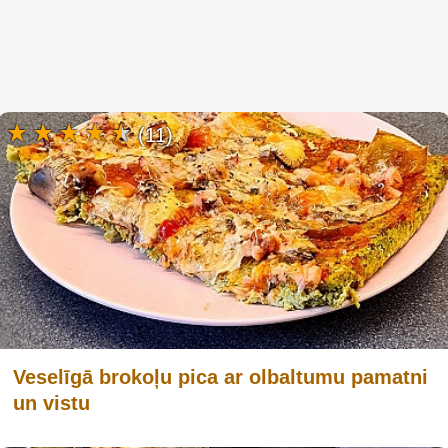
(11)
Veselīgā brokoļu pica ar olbaltumu pamatni
un vistu