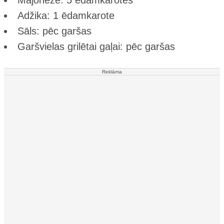
Majonēze: 5 ēdamkarotes
Adžika: 1 ēdamkarote
Sāls: pēc garšas
Garšvielas grilētai gaļai: pēc garšas
Reklāma