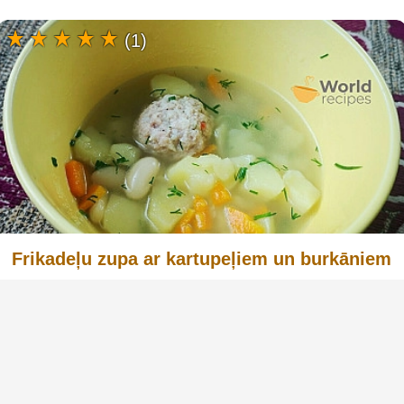
(1)
Frikadeļu zupa ar kartupeļiem un burkāniem
Frikadeļu zupa ar kartupeļiem un burkāniem ir
klasisks latviešu ēdiens, kas ir gan sātīgs, gan
garšīgs. Šī zupa ir viegli pagatavojama un ir
lieliski piemērota ģimenes pusdienām. Galvenā
sastāvdaļa - malta gaļa - ir lielisks proteīna