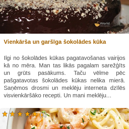
Vienkārša un garšīga šokolādes kūka
Ilgi no šokolādes kūkas pagatavošanas vairijos
kā no mēra. Man tas likās pagalam sarežģīts
un grūts pasākums. Taču vēlme pēc
pašgatavotas šokolādes kūkas nelika mierā.
Saņēmos drosmi un meklēju interneta dzīlēs
visvienkāršāko recepti. Un mani meklēju...
(1)