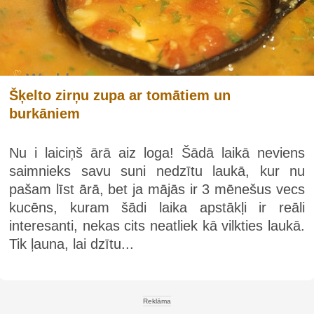
Šķelto zirņu zupa ar tomātiem un
burkāniem
Nu i laiciņš ārā aiz loga! Šādā laikā neviens
saimnieks savu suni nedzītu laukā, kur nu
pašam līst ārā, bet ja mājās ir 3 mēnešus vecs
kucēns, kuram šādi laika apstākļi ir reāli
interesanti, nekas cits neatliek kā vilkties laukā.
Tik ļauna, lai dzītu...
Reklāma