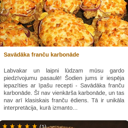
Savādāka franču karbonāde
Labvakar un laipni lūdzam mūsu gardo
piedzīvojumu pasaulē! Šodien jums ir iespēja
iepazīties ar īpašu recepti - Savādāka franču
karbonāde. Šī nav vienkārša karbonāde, un tas
nav arī klasiskais franču ēdiens. Tā ir unikāla
interpretācija, kurā izmanto...
(1)