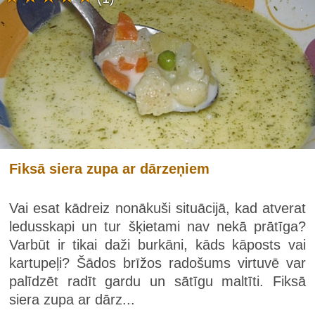
Fiksā siera zupa ar dārzeņiem
Vai esat kādreiz nonākuši situācijā, kad atverat
ledusskapi un tur šķietami nav nekā prātīga?
Varbūt ir tikai daži burkāni, kāds kāposts vai
kartupeļi? Šādos brīžos radošums virtuvē var
palīdzēt radīt gardu un sātīgu maltīti. Fiksā
siera zupa ar dārz...