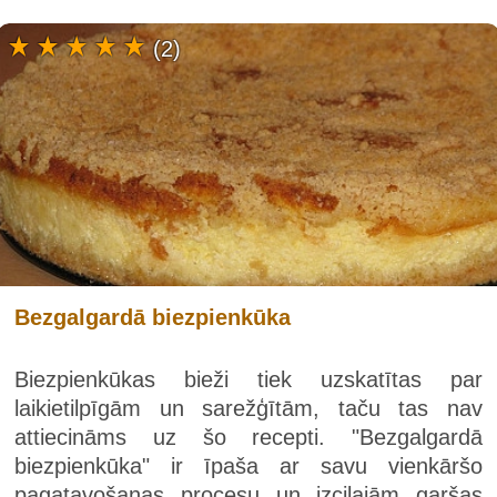
(2)
Bezgalgardā biezpienkūka
Biezpienkūkas bieži tiek uzskatītas par
laikietilpīgām un sarežģītām, taču tas nav
attiecināms uz šo recepti. "Bezgalgardā
biezpienkūka" ir īpaša ar savu vienkāršo
pagatavošanas procesu un izcilajām garšas