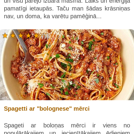
un visu pārējo izdara mašīna. Laiks un enerģija
pamatīgi ietaupās. Taču man šādas krāsniņas
nav, un doma, ka varētu pamēģinā...
(1)
Spagetti ar "bolognese" mērci
Spageti ar boloņas mērci ir viens no
populārākajiem un iecienītākajiem ēdieniem