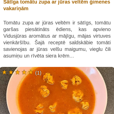
Sātīga tomātu zupa ar jūras veltēm ģimenes
vakariņām
Tomātu zupa ar jūras veltēm ir sātīgs, tomātu
garšas piesātināts ēdiens, kas apvieno
Vidusjūras aromātus ar mājīgu, mājas virtuves
vienkāršību. Šajā receptē saldskābie tomāti
savienojas ar jūras velšu maigumu, vieglu čili
asumiņu un rīvēta siera krēm...
(1)