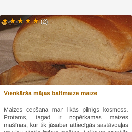
(2)
Vienkārša mājas baltmaize maize
Maizes cepšana man likās pilnīgs kosmoss.
Protams, tagad ir nopērkamas maizes
mašīnas, kur tik jāsaber attiecīgās sastāvdaļas