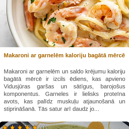
Makaroni ar garnelēm kaloriju bagātā mērcē
Makaroni ar garnelēm un saldo krējumu kaloriju
bagātā mērcē ir izcils ēdiens, kas apvieno
Vidusjūras garšas un sātīgus, barojošus
komponentus. Garneles ir lielisks proteīna
avots, kas palīdz muskuļu atjaunošanā un
stiprināšanā. Tās satur arī daudz jo...
(1)