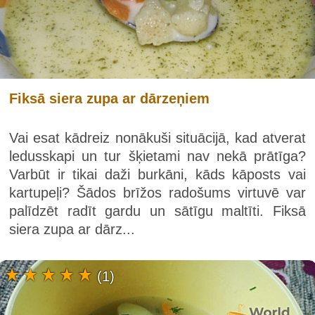
Fiksā siera zupa ar dārzeņiem
Vai esat kādreiz nonākuši situācijā, kad atverat
ledusskapi un tur šķietami nav nekā prātīga?
Varbūt ir tikai daži burkāni, kāds kāposts vai
kartupeļi? Šādos brīžos radošums virtuvē var
palīdzēt radīt gardu un sātīgu maltīti. Fiksā
siera zupa ar dārz...
(1)