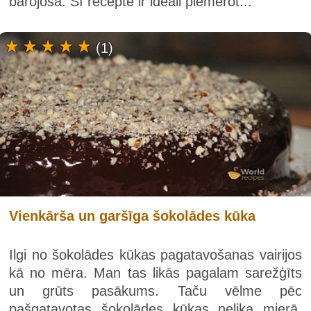
barojoša. Šī recepte ir ideāli piemērot...
(1)
Vienkārša un garšīga šokolādes kūka
Ilgi no šokolādes kūkas pagatavošanas vairijos
kā no mēra. Man tas likās pagalam sarežģīts
un grūts pasākums. Taču vēlme pēc
pašgatavotas šokolādes kūkas nelika mierā.