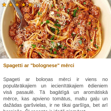
(1)
Spagetti ar "bolognese" mērci
Spageti ar boloņas mērci ir viens no
populārākajiem un iecienītākajiem ēdieniem
visā pasaulē. Tā bagātīgā un aromātiskā
mērce, kas apvieno tomātus, maltu gaļu un
dažādas garšvielas, ir ne tikai garšīga, bet arī