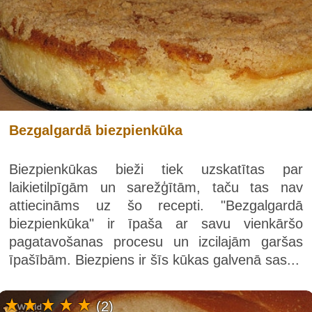
Bezgalgardā biezpienkūka
Biezpienkūkas bieži tiek uzskatītas par
laikietilpīgām un sarežģītām, taču tas nav
attiecināms uz šo recepti. "Bezgalgardā
biezpienkūka" ir īpaša ar savu vienkāršo
pagatavošanas procesu un izcilajām garšas
īpašībām. Biezpiens ir šīs kūkas galvenā sas...
(2)