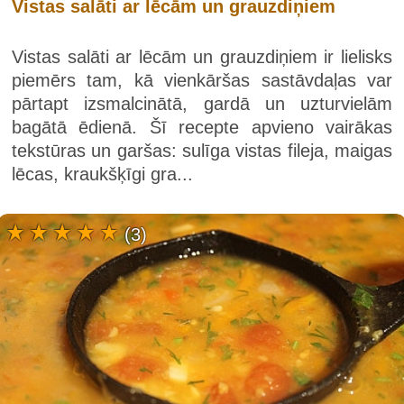
Vistas salāti ar lēcām un grauzdiņiem
Vistas salāti ar lēcām un grauzdiņiem ir lielisks
piemērs tam, kā vienkāršas sastāvdaļas var
pārtapt izsmalcinātā, gardā un uzturvielām
bagātā ēdienā. Šī recepte apvieno vairākas
tekstūras un garšas: sulīga vistas fileja, maigas
lēcas, kraukšķīgi gra...
(3)