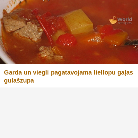
Garda un viegli pagatavojama liellopu gaļas
gulašzupa
Liellopu gaļas gulašzupa ir tradicionāls ungāru
ēdiens, kas ir gadsimtiem sena klasika,
iecienīta ne tikai Ungārijā, bet arī citās valstīs.
Liellopu gaļa ir šīs receptes galvenais
elements, sniedzot ne tikai bagātīgu garšu, bet
arī daudzas veselībai...