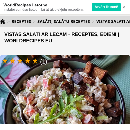
WorldRecipes lietotne
×
Atvērt lietotnē
Instalējiet mūsu lietotni, lai ātrāk piekļūtu receptēm.
RECEPTES
SALĀTI, SALĀTU RECEPTES
VISTAS SALATI 
VISTAS SALATI AR LECAM - RECEPTES, ĒDIENI |
WORLDRECIPES.EU
(1)