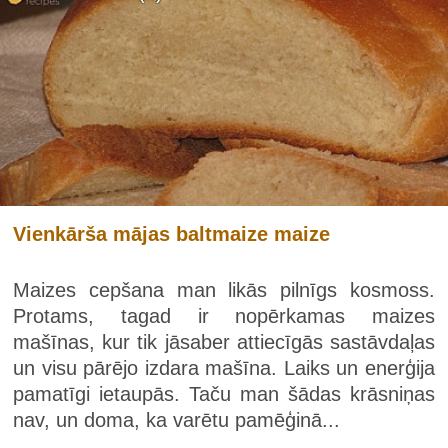
Vienkārša mājas baltmaize maize
Maizes cepšana man likās pilnīgs kosmoss.
Protams, tagad ir nopērkamas maizes
mašīnas, kur tik jāsaber attiecīgās sastāvdaļas
un visu pārējo izdara mašīna. Laiks un enerģija
pamatīgi ietaupās. Taču man šādas krāsniņas
nav, un doma, ka varētu pamēģinā...