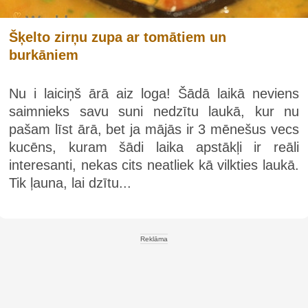
Šķelto zirņu zupa ar tomātiem un
burkāniem
Nu i laiciņš ārā aiz loga! Šādā laikā neviens
saimnieks savu suni nedzītu laukā, kur nu
pašam līst ārā, bet ja mājās ir 3 mēnešus vecs
kucēns, kuram šādi laika apstākļi ir reāli
interesanti, nekas cits neatliek kā vilkties laukā.
Tik ļauna, lai dzītu...
Reklāma