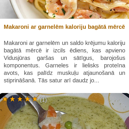
Makaroni ar garnelēm kaloriju bagātā mērcē
Makaroni ar garnelēm un saldo krējumu kaloriju
bagātā mērcē ir izcils ēdiens, kas apvieno
Vidusjūras garšas un sātīgus, barojošus
komponentus. Garneles ir lielisks proteīna
avots, kas palīdz muskuļu atjaunošanā un
stiprināšanā. Tās satur arī daudz jo...
(1)