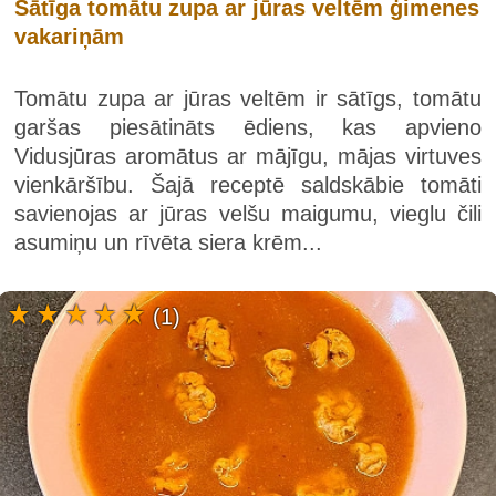
Sātīga tomātu zupa ar jūras veltēm ģimenes
vakariņām
Tomātu zupa ar jūras veltēm ir sātīgs, tomātu
garšas piesātināts ēdiens, kas apvieno
Vidusjūras aromātus ar mājīgu, mājas virtuves
vienkāršību. Šajā receptē saldskābie tomāti
savienojas ar jūras velšu maigumu, vieglu čili
asumiņu un rīvēta siera krēm...
(1)