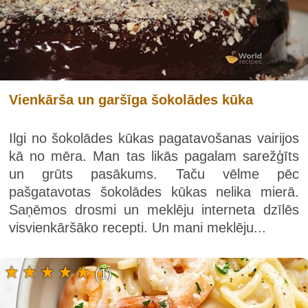
Vienkārša un garšīga šokolādes kūka
Ilgi no šokolādes kūkas pagatavošanas vairijos
kā no mēra. Man tas likās pagalam sarežģīts
un grūts pasākums. Taču vēlme pēc
pašgatavotas šokolādes kūkas nelika mierā.
Saņēmos drosmi un meklēju interneta dzīlēs
visvienkāršāko recepti. Un mani meklēju...
(1)