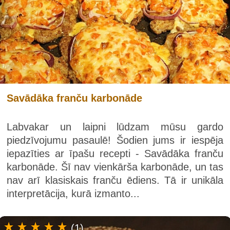
Savādāka franču karbonāde
Labvakar un laipni lūdzam mūsu gardo
piedzīvojumu pasaulē! Šodien jums ir iespēja
iepazīties ar īpašu recepti - Savādāka franču
karbonāde. Šī nav vienkārša karbonāde, un tas
nav arī klasiskais franču ēdiens. Tā ir unikāla
interpretācija, kurā izmanto...
(1)