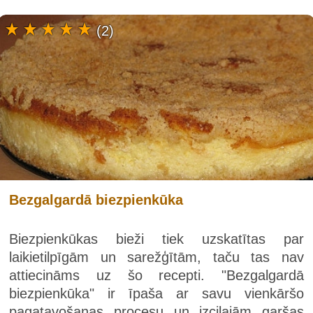
(2)
Bezgalgardā biezpienkūka
Biezpienkūkas bieži tiek uzskatītas par
laikietilpīgām un sarežģītām, taču tas nav
attiecināms uz šo recepti. "Bezgalgardā
biezpienkūka" ir īpaša ar savu vienkāršo
pagatavošanas procesu un izcilajām garšas