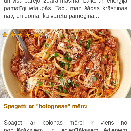
un visu pārējo izdara mašīna. Laiks un enerģija
pamatīgi ietaupās. Taču man šādas krāsniņas
nav, un doma, ka varētu pamēģinā...
(1)
Spagetti ar "bolognese" mērci
Spageti ar boloņas mērci ir viens no
populārākajiem un iecienītākajiem ēdieniem