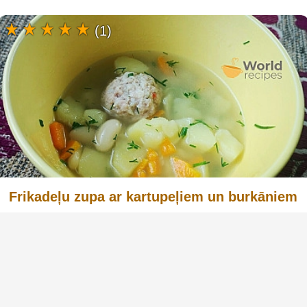
(1)
Frikadeļu zupa ar kartupeļiem un burkāniem
Frikadeļu zupa ar kartupeļiem un burkāniem ir
klasisks latviešu ēdiens, kas ir gan sātīgs, gan
garšīgs. Šī zupa ir viegli pagatavojama un ir
lieliski piemērota ģimenes pusdienām. Galvenā
sastāvdaļa - malta gaļa - ir lielisks proteīna