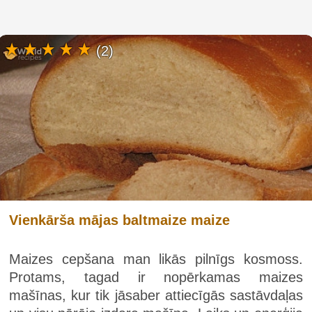
(2)
Vienkārša mājas baltmaize maize
Maizes cepšana man likās pilnīgs kosmoss.
Protams, tagad ir nopērkamas maizes
mašīnas, kur tik jāsaber attiecīgās sastāvdaļas