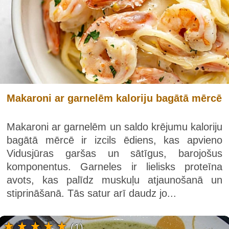
Makaroni ar garnelēm kaloriju bagātā mērcē
Makaroni ar garnelēm un saldo krējumu kaloriju
bagātā mērcē ir izcils ēdiens, kas apvieno
Vidusjūras garšas un sātīgus, barojošus
komponentus. Garneles ir lielisks proteīna
avots, kas palīdz muskuļu atjaunošanā un
stiprināšanā. Tās satur arī daudz jo...
(1)