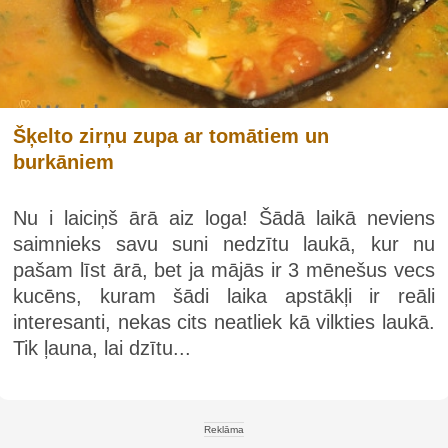
Šķelto zirņu zupa ar tomātiem un
burkāniem
Nu i laiciņš ārā aiz loga! Šādā laikā neviens
saimnieks savu suni nedzītu laukā, kur nu
pašam līst ārā, bet ja mājās ir 3 mēnešus vecs
kucēns, kuram šādi laika apstākļi ir reāli
interesanti, nekas cits neatliek kā vilkties laukā.
Tik ļauna, lai dzītu...
Reklāma