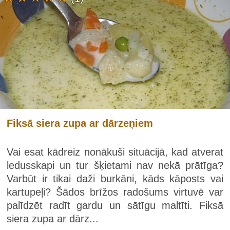
Fiksā siera zupa ar dārzeņiem
Vai esat kādreiz nonākuši situācijā, kad atverat
ledusskapi un tur šķietami nav nekā prātīga?
Varbūt ir tikai daži burkāni, kāds kāposts vai
kartupeļi? Šādos brīžos radošums virtuvē var
palīdzēt radīt gardu un sātīgu maltīti. Fiksā
siera zupa ar dārz...