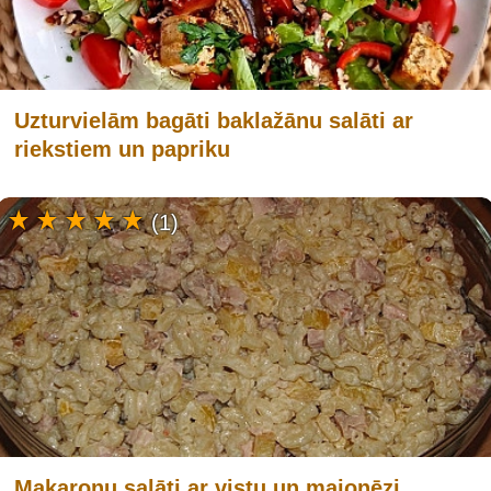
Uzturvielām bagāti baklažānu salāti ar
riekstiem un papriku
(1)
Makaronu salāti ar vistu un majonēzi