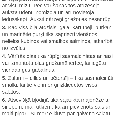
ar visu mizu. Pēc vārīšanas tos atdzesēja
aukstā ūdenī, nomizoja un arī novietoja
ledusskapī. Auksti dārzeņi griežoties nesadrūp.
3.
Kad viss bija atdzisis, gaļa, kartupeļi, burkāni
un marinētie gurķi tika sagriezti vienādos
nelielos kubiņos vai smalkos salmiņos, atkarībā
no izvēles.
4.
Vārītās olas tika rūpīgi sasmalcinātas ar nazi
vai izmantota olas griežamā ierīce, lai iegūtu
viendabīgus gabaliņus.
5.
Zaļumi – dilles un pētersīļi – tika sasmalcināti
smalki, lai tie vienmērīgi izkliedētos visos
salātos.
6.
Atsevišķā bļodiņā tika sajaukta majonēze ar
sinepēm, mārrutkiem, kā arī pievienots sāls un
malti pipari. Šī mērce kļuva par galveno salātu