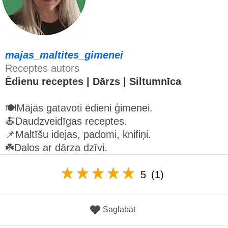
majas_maltites_gimenei
Receptes autors
Ēdienu receptes | Dārzs | Siltumnīca
🍽Mājās gatavoti ēdieni ģimenei.
🍝Daudzveidīgas receptes.
📌Maltīšu idejas, padomi, knifiņi.
☘️Dalos ar dārza dzīvi.
5
(1)
Saglabāt