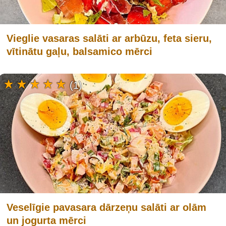
Vieglie vasaras salāti ar arbūzu, feta sieru,
vītinātu gaļu, balsamico mērci
(1)
Veselīgie pavasara dārzeņu salāti ar olām
un jogurta mērci