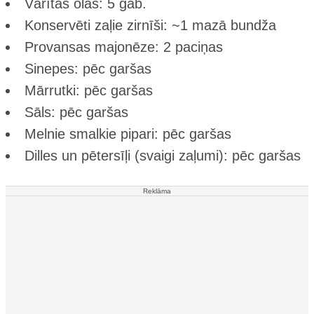
Vārītas olas: 5 gab.
Konservēti zaļie zirnīši: ~1 mazā bundža
Provansas majonēze: 2 paciņas
Sinepes: pēc garšas
Mārrutki: pēc garšas
Sāls: pēc garšas
Melnie smalkie pipari: pēc garšas
Dilles un pētersīļi (svaigi zaļumi): pēc garšas
Reklāma