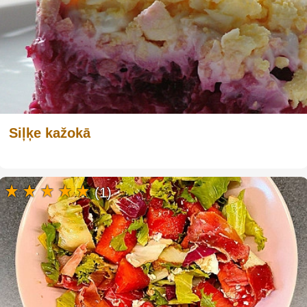
Siļķe kažokā
(1)