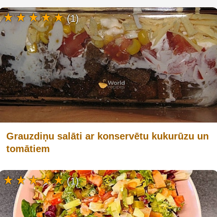
(1)
Grauzdiņu salāti ar konservētu kukurūzu un
tomātiem
(1)