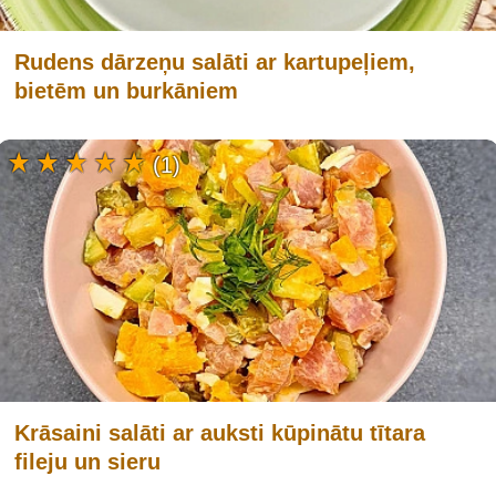
Rudens dārzeņu salāti ar kartupeļiem,
bietēm un burkāniem
(1)
Krāsaini salāti ar auksti kūpinātu tītara
fileju un sieru