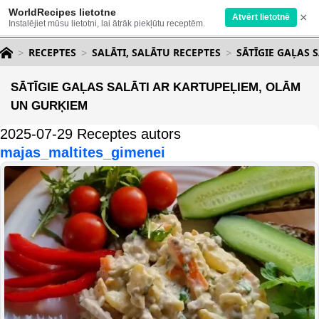
WorldRecipes lietotne
×
Atvērt lietotnē
Instalējiet mūsu lietotni, lai ātrāk piekļūtu receptēm.
RECEPTES
SALĀTI, SALĀTU RECEPTES
SĀTĪGIE GAĻAS 
SĀTĪGIE GAĻAS SALĀTI AR KARTUPEĻIEM, OLĀM
UN GURĶIEM
2025-07-29 Receptes autors
majas_maltites_gimenei