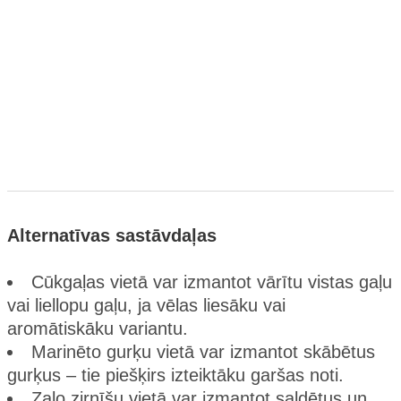
Alternatīvas sastāvdaļas
Cūkgaļas vietā var izmantot vārītu vistas gaļu
vai liellopu gaļu, ja vēlas liesāku vai
aromātiskāku variantu.
Marinēto gurķu vietā var izmantot skābētus
gurķus – tie piešķirs izteiktāku garšas noti.
Zaļo zirnīšu vietā var izmantot saldētus un