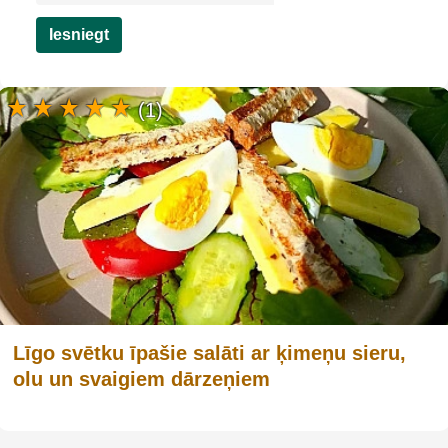
Iesniegt
(1)
Līgo svētku īpašie salāti ar ķimeņu sieru,
olu un svaigiem dārzeņiem