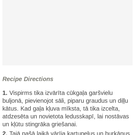
Recipe Directions
1.
Vispirms tika izvārīta cūkgaļa garšvielu
buljonā, pievienojot sāli, piparu graudus un diļļu
kātus. Kad gaļa kļuva mīksta, tā tika izcelta,
atdzesēta un novietota ledusskapī, lai nostāvas
un kļūtu stingrāka griešanai.
2.
Tajā pašā laikā vārīja kartupeļus un burkānus