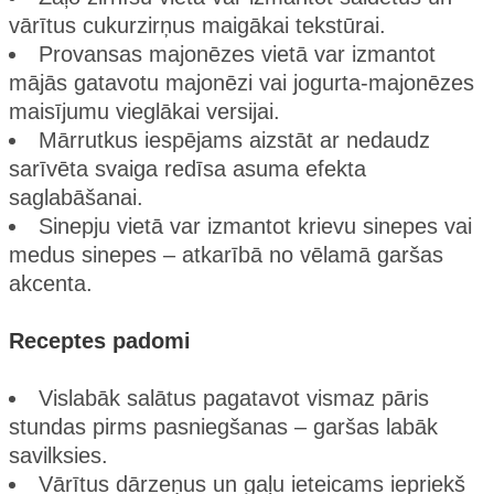
vārītus cukurzirņus maigākai tekstūrai.
Provansas majonēzes vietā var izmantot
mājās gatavotu majonēzi vai jogurta-majonēzes
maisījumu vieglākai versijai.
Mārrutkus iespējams aizstāt ar nedaudz
sarīvēta svaiga redīsa asuma efekta
saglabāšanai.
Sinepju vietā var izmantot krievu sinepes vai
medus sinepes – atkarībā no vēlamā garšas
akcenta.
Receptes padomi
Vislabāk salātus pagatavot vismaz pāris
stundas pirms pasniegšanas – garšas labāk
savilksies.
Vārītus dārzeņus un gaļu ieteicams iepriekš