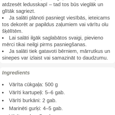
atdzesēt ledusskapī – tad tos būs vieglāk un
glītāk sagriezt.
Ja salāti plānoti pasniegt viesībās, ieteicams
tos dekorēt ar papildus zaļumiem vai vārītu olu
šķēlītēm.
Lai salāti ilgāk saglabātos svaigi, pievieno
mērci tikai neilgi pirms pasniegšanas.
Ja salāti tiek gatavoti bērniem, mārrutkus un
sinepes var izlaist vai samazināt to daudzumu.
Ingredients
Vārīta cūkgaļa: 500 g
Vārīti kartupeļi: 5–6 gab.
Vārīti burkāni: 2 gab.
Marinēti gurķi: 4–5 gab.