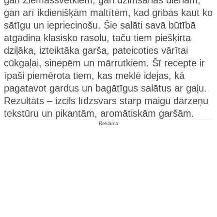
gan Ziemassvētkiem, gan dzimšanas dienām,
gan arī ikdienišķām maltītēm, kad gribas kaut ko
sātīgu un iepriecinošu. Šie salāti savā būtībā
atgādina klasisko rasolu, taču tiem piešķirta
dziļāka, izteiktāka garša, pateicoties vārītai
cūkgaļai, sinepēm un mārrutkiem. Šī recepte ir
īpaši piemērota tiem, kas meklē idejas, kā
pagatavot gardus un bagātīgus salātus ar gaļu.
Rezultāts – izcils līdzsvars starp maigu dārzeņu
tekstūru un pikantām, aromātiskām garšām.
Reklāma