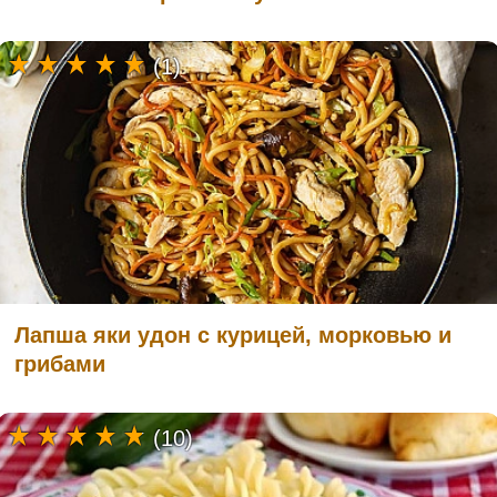
(1)
Лапша яки удон с курицей, морковью и
грибами
(10)