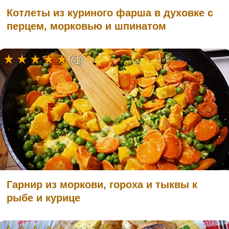
Котлеты из куриного фарша в духовке с
перцем, морковью и шпинатом
(1)
Гарнир из моркови, гороха и тыквы к
рыбе и курице