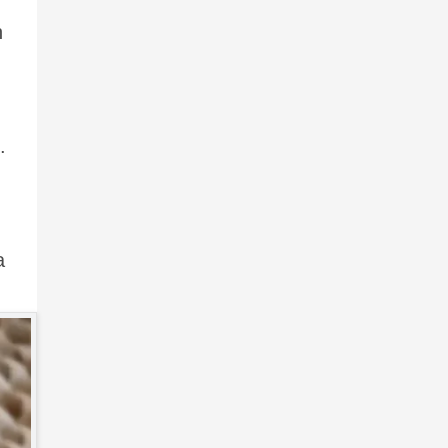
n
.
a