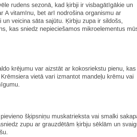
vēle rudens sezonā, kad ķirbji ir visbagātīgākie un
s ar A vitamīnu, bet arī nodrošina organismu ar
un veicina sāta sajūtu. Ķirbju zupa ir sildošs,
ens, kas sniedz nepieciešamos mikroelementus mū
aldo krējumu var aizstāt ar kokosriekstu pienu, kas
u. Krēmsiera vietā vari izmantot mandeļu krēmu vai
ēmīgumu.
, pievieno šķipsniņu muskatrieksta vai smalki sakap
asniedz zupu ar grauzdētām ķirbju sēklām un svaig
ršu.