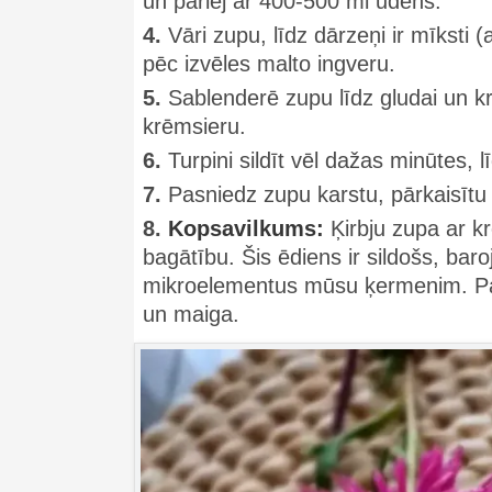
un pārlej ar 400-500 ml ūdens.
4.
Vāri zupu, līdz dārzeņi ir mīksti
pēc izvēles malto ingveru.
5.
Sablenderē zupu līdz gludai un k
krēmsieru.
6.
Turpini sildīt vēl dažas minūtes, l
7.
Pasniedz zupu karstu, pārkaisītu 
8.
Kopsavilkums:
Ķirbju zupa ar kr
bagātību. Šis ēdiens ir sildošs, bar
mikroelementus mūsu ķermenim. Pat
un maiga.