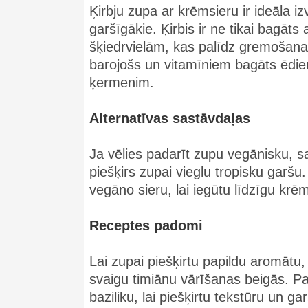
Ķirbju zupa ar krēmsieru ir ideāla iz
garšīgākie. Ķirbis ir ne tikai bagāt
šķiedrvielām, kas palīdz gremošanai 
barojošs un vitamīniem bagāts ēdi
ķermenim.
Alternatīvas sastāvdaļas
Ja vēlies padarīt zupu vegānisku, s
piešķirs zupai vieglu tropisku garš
vegāno sieru, lai iegūtu līdzīgu kr
Receptes padomi
Lai zupai piešķirtu papildu aromātu
svaigu timiānu vārīšanas beigās. P
baziliku, lai piešķirtu tekstūru un ga