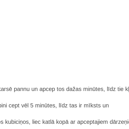
karsē pannu un apcep tos dažas minūtes, līdz tie k
ni cept vēl 5 minūtes, līdz tas ir mīksts un
los kubiciņos, liec katlā kopā ar apceptajiem dārzeņ