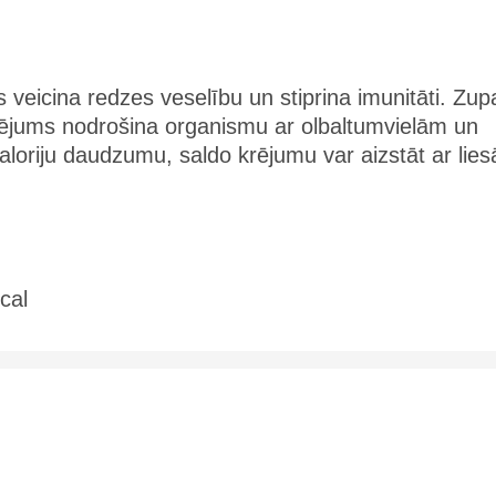
s veicina redzes veselību un stiprina imunitāti. Zup
krējums nodrošina organismu ar olbaltumvielām un
kaloriju daudzumu, saldo krējumu var aizstāt ar lie
cal