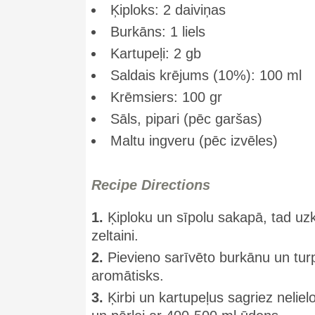
Ķiploks: 2 daiviņas
Burkāns: 1 liels
Kartupeļi: 2 gb
Saldais krējums (10%): 100 ml
Krēmsiers: 100 gr
Sāls, pipari (pēc garšas)
Maltu ingveru (pēc izvēles)
Recipe Directions
1.
Ķiploku un sīpolu sakapā, tad uz
zeltaini.
2.
Pievieno sarīvēto burkānu un turpi
aromātisks.
3.
Ķirbi un kartupeļus sagriez nelie