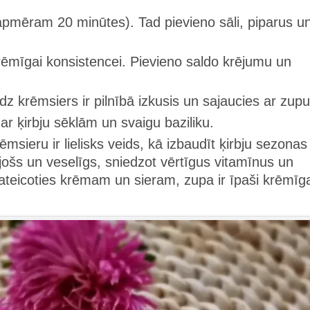
 (apmēram 20 minūtes). Tad pievieno sāli, piparus u
rēmīgai konsistencei. Pievieno saldo krējumu un
īdz krēmsiers ir pilnībā izkusis un sajaucies ar zupu
ar ķirbju sēklām un svaigu baziliku.
ēmsieru ir lielisks veids, kā izbaudīt ķirbju sezonas
ojošs un veselīgs, sniedzot vērtīgus vitamīnus un
eicoties krēmam un sieram, zupa ir īpaši krēmīg