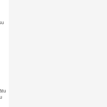
su
ātu
u