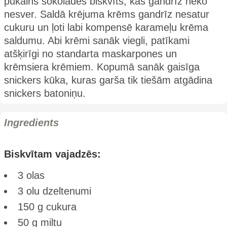
pūkains šokolādes biskvīts, kas gandrīz neko
nesver. Saldā krējuma krēms gandrīz nesatur
cukuru un ļoti labi kompensē karameļu krēma
saldumu. Abi krēmi sanāk viegli, patīkami
atšķirīgi no standarta maskarpones un
krēmsiera krēmiem. Kopumā sanāk gaisīga
snickers kūka, kuras garša tik tiešām atgādina
snickers batoniņu.
Ingredients
Biskvītam vajadzēs:
3 olas
3 olu dzeltenumi
150 g cukura
50 g miltu