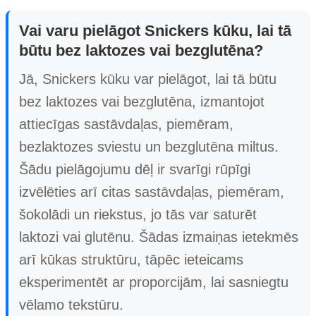
Vai varu pielāgot Snickers kūku, lai tā
būtu bez laktozes vai bezglutēna?
Jā, Snickers kūku var pielāgot, lai tā būtu
bez laktozes vai bezglutēna, izmantojot
attiecīgas sastāvdaļas, piemēram,
bezlaktozes sviestu un bezglutēna miltus.
Šādu pielāgojumu dēļ ir svarīgi rūpīgi
izvēlēties arī citas sastāvdaļas, piemēram,
šokolādi un riekstus, jo tās var saturēt
laktozi vai glutēnu. Šādas izmaiņas ietekmēs
arī kūkas struktūru, tāpēc ieteicams
eksperimentēt ar proporcijām, lai sasniegtu
vēlamo tekstūru.