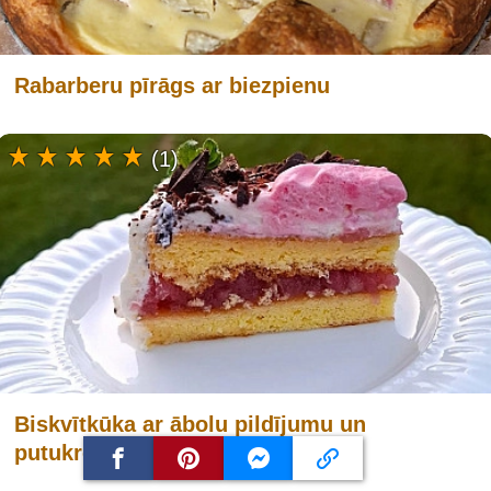
Rabarberu pīrāgs ar biezpienu
(1)
Biskvītkūka ar ābolu pildījumu un
putukrējumu