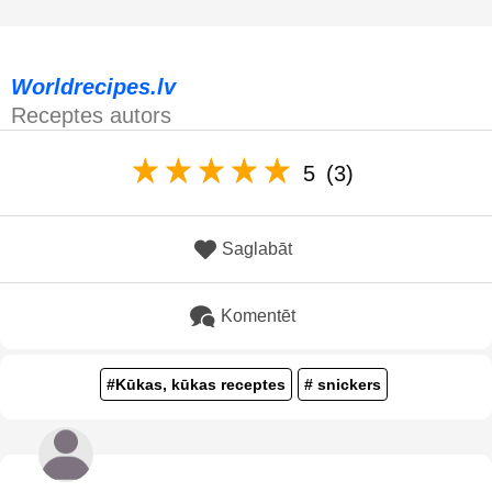
Worldrecipes.lv
Receptes autors
5
(3)
Saglabāt
Komentēt
#Kūkas, kūkas receptes
# snickers