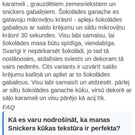
karameli , grauzdētiem zemesriekstiem un
snickers gabaliņiem. Šokolādes ganache es
gatavoju mikroviļņu krāsnī - apleju šokolādes
gabaliņus ar saldo krējumu un sildu mikroviļņu
krāsnī 30 sekundes. Visu labi samaisu, lai
šokolādes masa būtu spīdīga, viendabīga.
Svarīgi ir nepārkarsēt šokolādi, jo tad tā
noslāņosies, atdalīsies sviests un dekoram tā
vairs nederēs. Cits variants ir uzvārīt saldo
krējumu katliņā un apliet ar to šokolādes
gabaliņus. Visu labi samaisīt un atdzesēt. pārlej
ar siltu šokolādes ganache kūku, virsū dekorē ar
sāļo karameli un visu pārējo kā acij tīk.
FAQ
Kā es varu nodrošināt, ka manas
Snickers kūkas tekstūra ir perfekta?