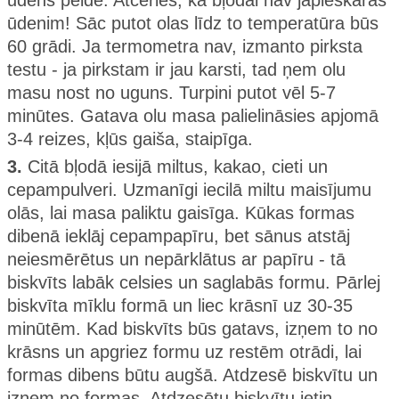
ūdens peldē. Atceries, ka bļodai nav jāpieskaras
ūdenim! Sāc putot olas līdz to temperatūra būs
60 grādi. Ja termometra nav, izmanto pirksta
testu - ja pirkstam ir jau karsti, tad ņem olu
masu nost no uguns. Turpini putot vēl 5-7
minūtes. Gatava olu masa palielināsies apjomā
3-4 reizes, kļūs gaiša, staipīga.
3.
Citā bļodā iesijā miltus, kakao, cieti un
cepampulveri. Uzmanīgi iecilā miltu maisījumu
olās, lai masa paliktu gaisīga. Kūkas formas
dibenā ieklāj cepampapīru, bet sānus atstāj
neiesmērētus un nepārklātus ar papīru - tā
biskvīts labāk celsies un saglabās formu. Pārlej
biskvīta mīklu formā un liec krāsnī uz 30-35
minūtēm. Kad biskvīts būs gatavs, izņem to no
krāsns un apgriez formu uz restēm otrādi, lai
formas dibens būtu augšā. Atdzesē biskvītu un
izņem no formas. Atdzesētu biskvītu ietin