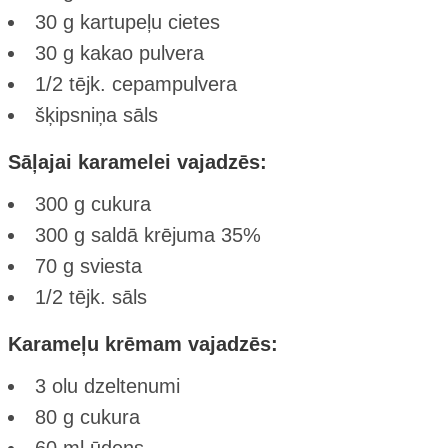
30 g kartupeļu cietes
30 g kakao pulvera
1/2 tējk. cepampulvera
šķipsniņa sāls
Sāļajai karamelei vajadzēs:
300 g cukura
300 g saldā krējuma 35%
70 g sviesta
1/2 tējk. sāls
Karameļu krēmam vajadzēs:
3 olu dzeltenumi
80 g cukura