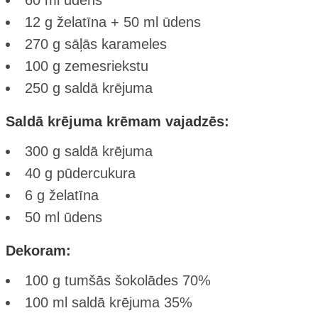
60 ml ūdens
12 g želatīna + 50 ml ūdens
270 g sāļās karameles
100 g zemesriekstu
250 g saldā krējuma
Saldā krējuma krēmam vajadzēs:
300 g saldā krējuma
40 g pūdercukura
6 g želatīna
50 ml ūdens
Dekoram:
100 g tumšās šokolādes 70%
100 ml saldā krējuma 35%