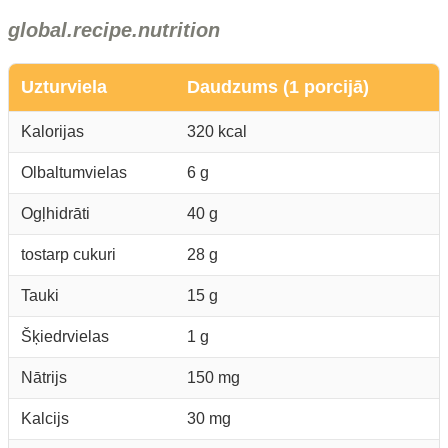
global.recipe.nutrition
Uzturviela
Daudzums (1 porcijā)
Kalorijas
320 kcal
Olbaltumvielas
6 g
Ogļhidrāti
40 g
tostarp cukuri
28 g
Tauki
15 g
Šķiedrvielas
1 g
Nātrijs
150 mg
Kalcijs
30 mg