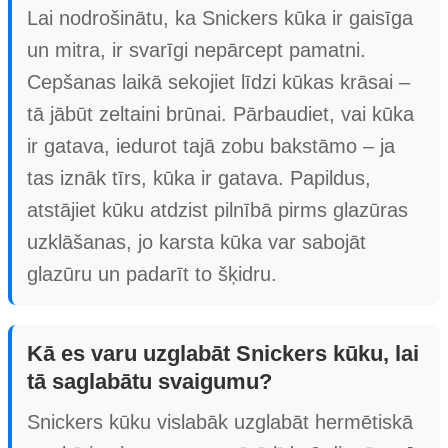
Lai nodrošinātu, ka Snickers kūka ir gaisīga
un mitra, ir svarīgi nepārcept pamatni.
Cepšanas laikā sekojiet līdzi kūkas krāsai –
tā jābūt zeltaini brūnai. Pārbaudiet, vai kūka
ir gatava, iedurot tajā zobu bakstāmo – ja
tas iznāk tīrs, kūka ir gatava. Papildus,
atstājiet kūku atdzist pilnībā pirms glazūras
uzklāšanas, jo karsta kūka var sabojāt
glazūru un padarīt to šķidru.
Kā es varu uzglabāt Snickers kūku, lai
tā saglabātu svaigumu?
Snickers kūku vislabāk uzglabāt hermētiskā