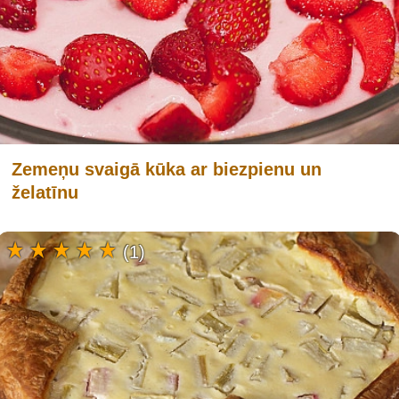
Zemeņu svaigā kūka ar biezpienu un
želatīnu
(1)