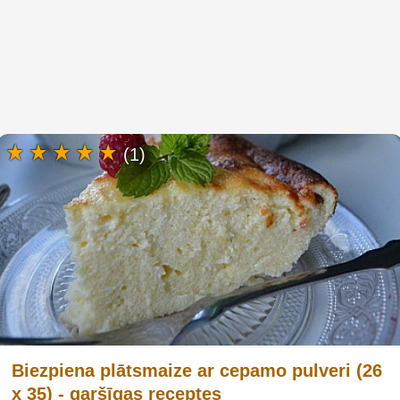
(1)
Biezpiena plātsmaize ar cepamo pulveri (26
x 35) - garšīgas receptes