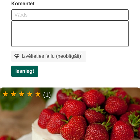
Komentēt
Izvēlieties failu (neobligāti)
`
Iesniegt
(1)