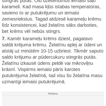
stingrās putās. Olu dzeltenumos iemaisi sāļo
karameli. Kad masa kļūs istabas temperatūras,
savieno to ar putukrējumu un iemaisi
zemesriekstus. Tagad atdzesē karameļu krēmu
līdz konsistencei, kad želatīns sāks darboties,
bet krēms vēl nebūs stingrs.
7.
Kamēr karameļu krēms dziest, pagatavo
saldā krējuma krēmu. Želatīnu aplej ar ūdeni un
atstāj uz minūtēm 10-15 uzbriest. Tikmēr saputo
saldo krējumu ar pūdercukuru stingrās putās.
Želatīnu izkausē ūdens peldē vai mikroviļņu
krāsnī. Vispirms iemaisi pāris karotes
putukrējuma želatīnā, tad visu šo želatīna masu
uzmanīgi iemaisi putukrējumā.
Reklāma