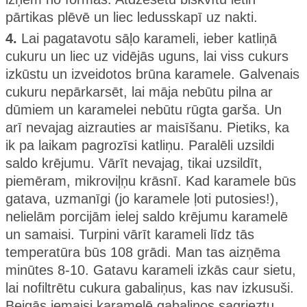
pārtikas plēvē un liec ledusskapī uz nakti.
4.
Lai pagatavotu sāļo karameli, ieber katliņā
cukuru un liec uz vidējās uguns, lai viss cukurs
izkūstu un izveidotos brūna karamele. Galvenais
cukuru nepārkarsēt, lai māja nebūtu pilna ar
dūmiem un karamelei nebūtu rūgta garša. Un
arī nevajag aizrauties ar maisīšanu. Pietiks, ka
ik pa laikam pagrozīsi katliņu. Paralēli uzsildi
saldo krējumu. Vārīt nevajag, tikai uzsildīt,
piemēram, mikroviļņu krāsnī. Kad karamele būs
gatava, uzmanīgi (jo karamele ļoti putosies!),
nelielām porcijām ielej saldo krējumu karamelē
un samaisi. Turpini vārīt karameli līdz tās
temperatūra būs 108 grādi. Man tas aizņēma
minūtes 8-10. Gatavu karameli izkās caur sietu,
lai nofiltrētu cukura gabaliņus, kas nav izkusuši.
Beigās iemaisi karamelē gabaliņos sagrieztu