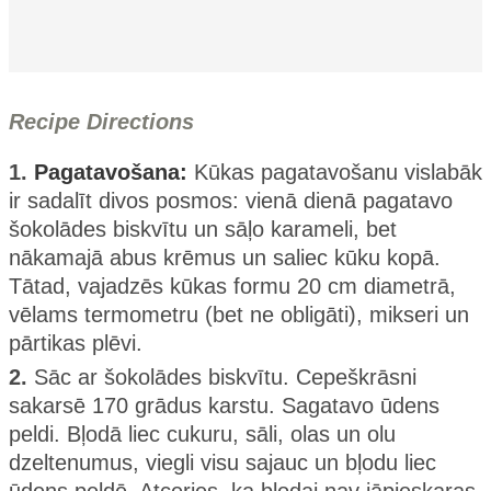
Recipe Directions
1.
Pagatavošana:
Kūkas pagatavošanu vislabāk
ir sadalīt divos posmos: vienā dienā pagatavo
šokolādes biskvītu un sāļo karameli, bet
nākamajā abus krēmus un saliec kūku kopā.
Tātad, vajadzēs kūkas formu 20 cm diametrā,
vēlams termometru (bet ne obligāti), mikseri un
pārtikas plēvi.
2.
Sāc ar šokolādes biskvītu. Cepeškrāsni
sakarsē 170 grādus karstu. Sagatavo ūdens
peldi. Bļodā liec cukuru, sāli, olas un olu
dzeltenumus, viegli visu sajauc un bļodu liec