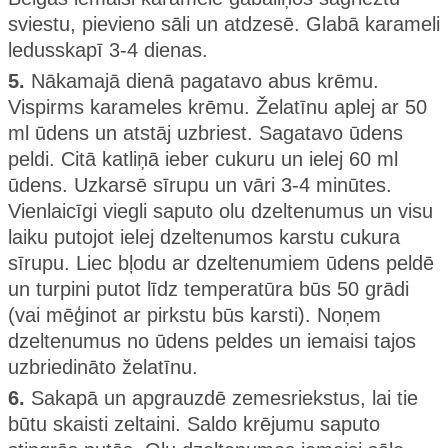
sviestu, pievieno sāli un atdzesē. Glabā karameli
ledusskapī 3-4 dienas.
5.
Nākamajā dienā pagatavo abus krēmu.
Vispirms karameles krēmu. Želatīnu aplej ar 50
ml ūdens un atstāj uzbriest. Sagatavo ūdens
peldi. Citā katliņā ieber cukuru un ielej 60 ml
ūdens. Uzkarsē sīrupu un vāri 3-4 minūtes.
Vienlaicīgi viegli saputo olu dzeltenumus un visu
laiku putojot ielej dzeltenumos karstu cukura
sīrupu. Liec bļodu ar dzeltenumiem ūdens peldē
un turpini putot līdz temperatūra būs 50 grādi
(vai mēģinot ar pirkstu būs karsti). Noņem
dzeltenumus no ūdens peldes un iemaisi tajos
uzbriedināto želatīnu.
6.
Sakapā un apgrauzdē zemesriekstus, lai tie
būtu skaisti zeltaini. Saldo krējumu saputo