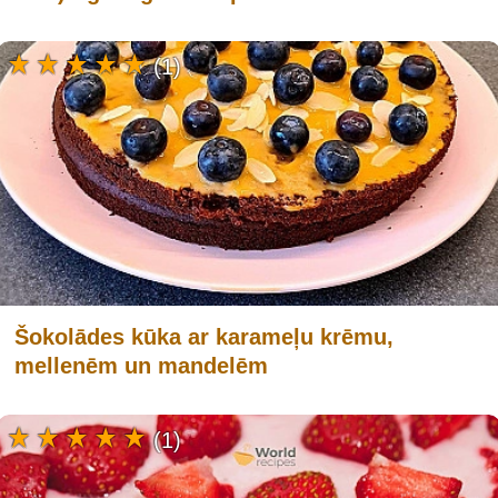
(1)
Šokolādes kūka ar karameļu krēmu,
mellenēm un mandelēm
(1)