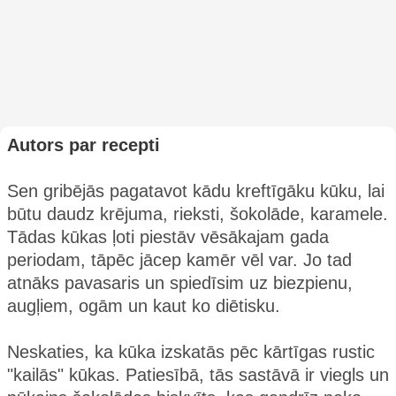
Autors par recepti
Sen gribējās pagatavot kādu kreftīgāku kūku, lai
būtu daudz krējuma, rieksti, šokolāde, karamele.
Tādas kūkas ļoti piestāv vēsākajam gada
periodam, tāpēc jācep kamēr vēl var. Jo tad
atnāks pavasaris un spiedīsim uz biezpienu,
augļiem, ogām un kaut ko diētisku.
Neskaties, ka kūka izskatās pēc kārtīgas rustic
"kailās" kūkas. Patiesībā, tās sastāvā ir viegls un