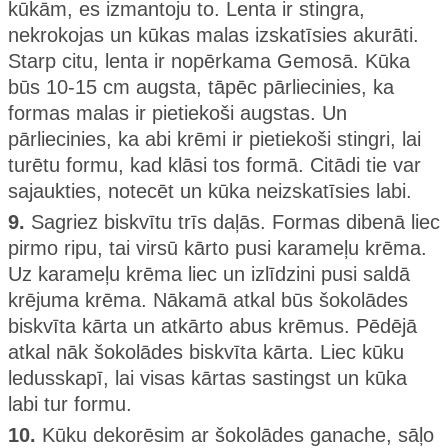
kūkām, es izmantoju to. Lenta ir stingra,
nekrokojas un kūkas malas izskatīsies akurāti.
Starp citu, lenta ir nopērkama Gemosā. Kūka
būs 10-15 cm augsta, tāpēc pārliecinies, ka
formas malas ir pietiekoši augstas. Un
pārliecinies, ka abi krēmi ir pietiekoši stingri, lai
turētu formu, kad klāsi tos formā. Citādi tie var
sajaukties, notecēt un kūka neizskatīsies labi.
9.
Sagriez biskvītu trīs daļās. Formas dibenā liec
pirmo ripu, tai virsū kārto pusi karameļu krēma.
Uz karameļu krēma liec un izlīdzini pusi saldā
krējuma krēma. Nākamā atkal būs šokolādes
biskvīta kārta un atkārto abus krēmus. Pēdējā
atkal nāk šokolādes biskvīta kārta. Liec kūku
ledusskapī, lai visas kārtas sastingst un kūka
labi tur formu.
10.
Kūku dekorēsim ar šokolādes ganache, sāļo