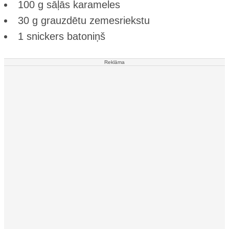
100 g sāļās karameles
30 g grauzdētu zemesriekstu
1 snickers batoniņš
Reklāma