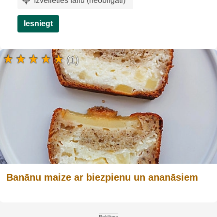
Izvēlieties failu (neobligāti)
`
Iesniegt
(1)
Banānu maize ar biezpienu un ananāsiem
Reklāma