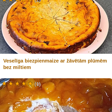
(2)
Veselīga biezpienmaize ar žāvētām plūmēm
bez miltiem
(1)