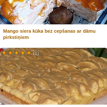
Mango siera kūka bez cepšanas ar dāmu
pirkstiņiem
(1)