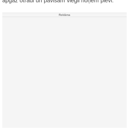
apgāž otrādi un pavisam viegli noņem plēvi.
Reklāma