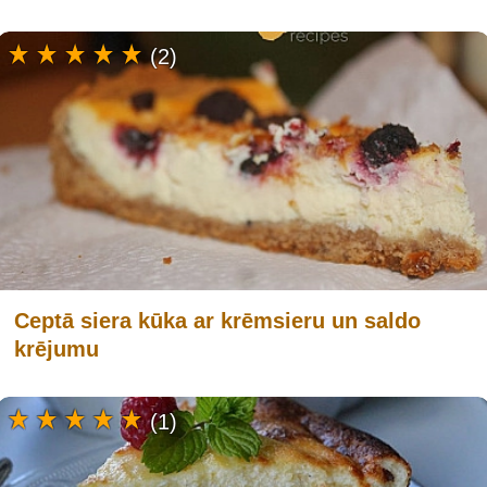
(2)
Ceptā siera kūka ar krēmsieru un saldo
krējumu
(1)