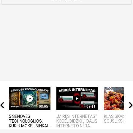
08:05
08:11
5 SENOVĖS
„MIRĘS INTERNETAS“:
KLASISKAIS LA
TECHNOLOGIJOS,
KODĖL DIDŽIOJI DALIS
SOJŠLIKS | RE
KURIŲ MOKSLININKAI...
INTERNETO NĖRA...