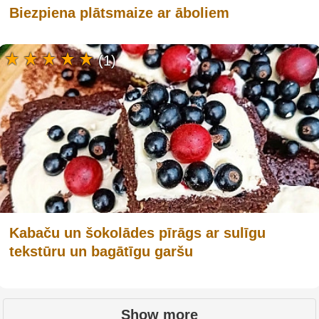
Biezpiena plātsmaize ar āboliem
(1)
Kabaču un šokolādes pīrāgs ar sulīgu
tekstūru un bagātīgu garšu
Show more