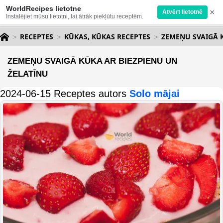
WorldRecipes lietotne
×
Atvērt lietotnē
Instalējiet mūsu lietotni, lai ātrāk piekļūtu receptēm.
RECEPTES
KŪKAS, KŪKAS RECEPTES
ZEMEŅU SVAIGĀ 
ZEMEŅU SVAIGĀ KŪKA AR BIEZPIENU UN
ŽELATĪNU
2024-06-15 Receptes autors
Solo mājai