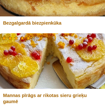
Bezgalgardā biezpienkūka
(1)
Mannas pīrāgs ar rikotas sieru grieķu
gaumē