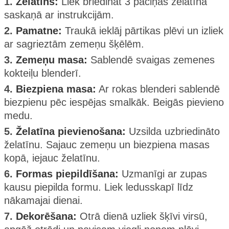
1.
Želatīns:
Liek briedināt 3 paciņas želatīna
saskaņā ar instrukcijām.
2.
Pamatne:
Traukā ieklāj pārtikas plēvi un izliek
ar sagrieztām zemeņu šķēlēm.
3.
Zemeņu masa:
Sablendē svaigas zemenes
kokteiļu blenderī.
4.
Biezpiena masa:
Ar rokas blenderi sablendē
biezpienu pēc iespējas smalkāk. Beigās pievieno
medu.
5.
Želatīna pievienošana:
Uzsilda uzbriedināto
želatīnu. Sajauc zemeņu un biezpiena masas
kopā, iejauc želatīnu.
6.
Formas piepildīšana:
Uzmanīgi ar zupas
kausu piepilda formu. Liek ledusskapī līdz
nākamajai dienai.
7.
Dekorēšana:
Otrā dienā uzliek šķīvi virsū,